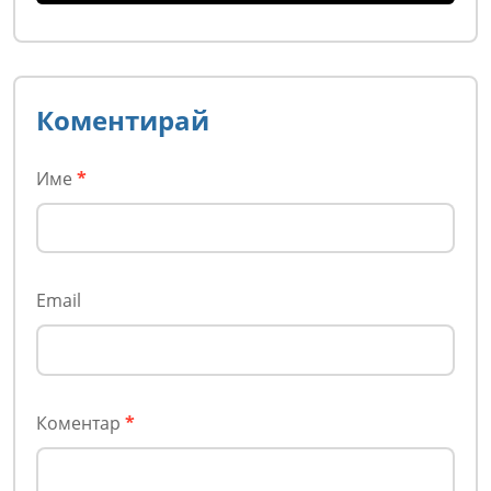
или пречка за постигане на важна
цел
Коментирай
Име
*
Email
Коментар
*