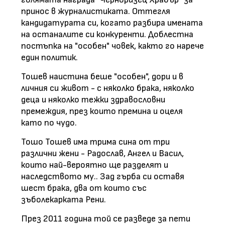
принос в журналистиката. Оттегля
кандидатурата си, когато разбира имената
на останалите си конкуренти. Доблестна
постъпка на "особен" човек, както го нарече
един политик.
Тошев наистина беше "особен", дори и в
личния си живот - с няколко брака, няколко
деца и няколко тежки здравословни
премеждия, през които премина и оцеля
като по чудо.
Тошо Тошев има трима сина от три
различни жени - Радослав, Ангел и Васил,
които най-вероятно ще разделят и
наследството му.. Зад гърба си оставя
шест брака, два от които със
зъболекарката Рени.
През 2011 година той се разведе за пети