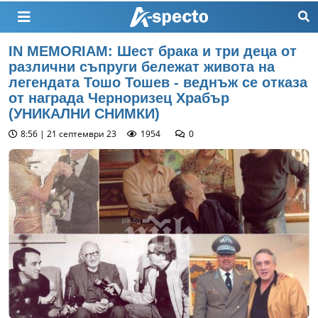
IN MEMORIAM: Шест брака и три деца от
различни съпруги бележат живота на
легендата Тошо Тошев - веднъж се отказа
от награда Черноризец Храбър
(УНИКАЛНИ СНИМКИ)
8:56 | 21 септември 23
1954
0