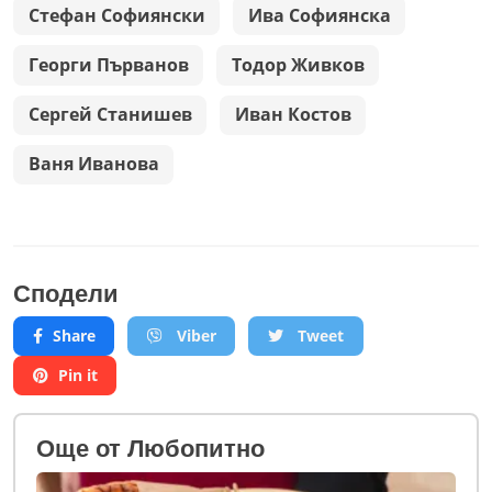
Стефан Софиянски
Ива Софиянска
Георги Първанов
Тодор Живков
Сергей Станишев
Иван Костов
Ваня Иванова
Сподели
Share
Viber
Tweet
Pin it
Oще от Любопитно