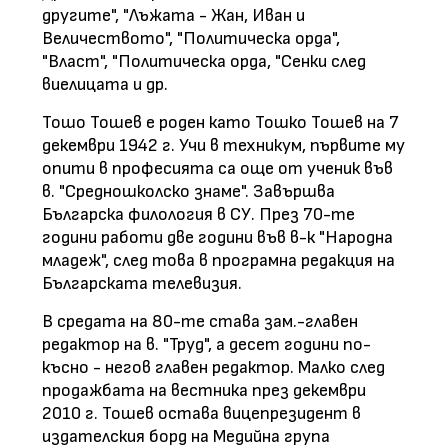
другите", "Лъжата - Жан, Иван и
Величеството", "Политическа орда",
"Власт", "Политическа орда, "Сенки след
виелицата и др.
Тошо Тошев е роден като Тошко Тошев на 7
декември 1942 г. Учи в техникум, първите му
опити в професията са още от ученик във
в. "Средношколско знаме". Завършва
Българска филология в СУ. През 70-те
години работи две години във в-к "Народна
младеж", след това в програмна редакция на
Българската телевизия.
В средата на 80-те става зам.-главен
редактор на в. "Труд", а десет години по-
късно - негов главен редактор. Малко след
продажбата на вестника през декември
2010 г. Тошев остава вицепрезидент в
издателския борд на Медийна група