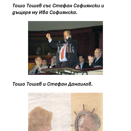
Тошо Тошев със Стефан Софиянски и
дъщеря му Ива Софиянска.
Тошо Тошев и Стефан Данаилов.