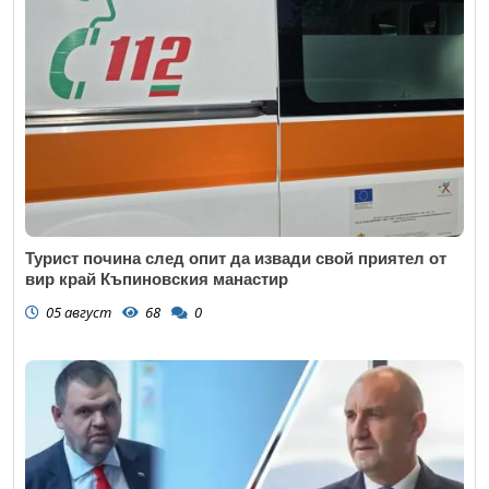
Турист почина след опит да извади свой приятел от
вир край Къпиновския манастир
05 август
68
0