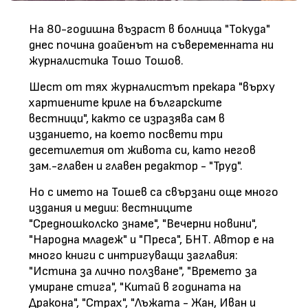
На 80-годишна възраст в болница "Токуда"
днес почина доайенът на съвеременната ни
журналистика Тошо Тошов.
Шест от тях журналистът прекара "върху
хартиените криле на българските
вестници", както се изразява сам в
изданието, на което посвети три
десетилетия от живота си, като негов
зам.-главен и главен редактор - "Труд".
Но с името на Тошев са свързани още много
издания и медии: вестниците
"Средношколско знаме", "Вечерни новини",
"Народна младеж" и "Преса", БНТ. Автор е на
много книги с интригуващи заглавия:
"Истина за лично ползване", "Времето за
умиране стига", "Китай в годината на
Дракона", "Страх", "Лъжата - Жан, Иван и