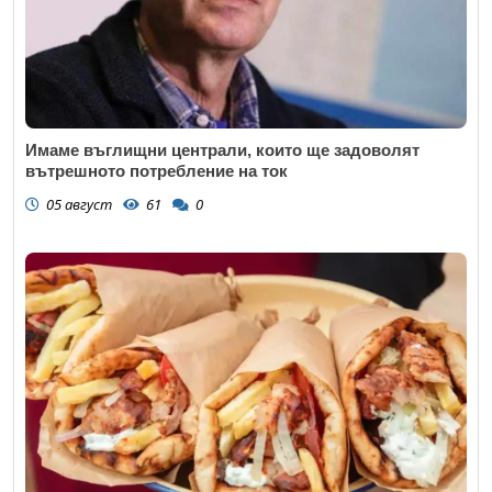
Имаме въглищни централи, които ще задоволят
вътрешното потребление на ток
05 август
61
0