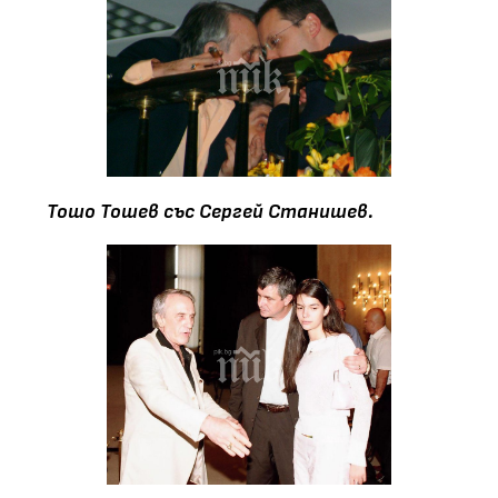
Тошо Тошев със Сергей Станишев.