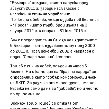
"България" холдинг, която напуска през
август 2011 г. заради несъгласие с
наложения стил на управление.
По-късно обявява, че ще издава нов вестник
- "Преса", чийто първи брой излиза на 3
януари 2012 г. и спира на 31 юли 2015 г.
Бил е председател на Съюза на издателите
в България - от създаването му през 2000
до 2011 г. През декември 2002 е награден с
орден "Стара планина" I степен.
Тошев е син на човек, осъден на лагер в
Белене. Но и като син на "враг на народа" се
определяше като "добър комсомолец и член
на БКП". За разлика от много други, имаше
куража не само да не го "забравя", но и често
го припомняше.
Веднъж Тошо Тошев се отказа от
голямата награда "Черноризец Храбър" за