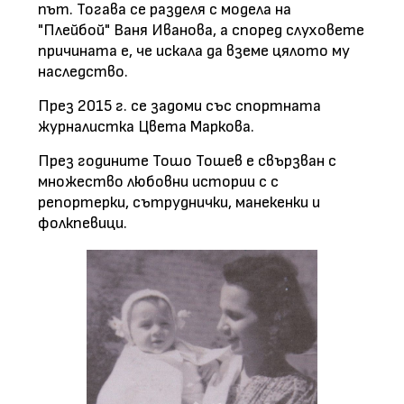
път. Тогава се разделя с модела на
"Плейбой" Ваня Иванова, а според слуховете
причината е, че искала да вземе цялото му
наследство.
През 2015 г. се задоми със спортната
журналистка Цвета Маркова.
През годините Тошо Тошев е свързван с
множество любовни истории с с
репортерки, сътруднички, манекенки и
фолкпевици.