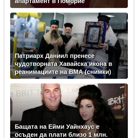
апартамент в Поморие
Патриарх Даниил пренесе
чудотворната Хавайска икона в
реанимациите на ВМА (снимки)
Бащата на Ейми Уайнхаус е
осъден да плати близо 1 млн.