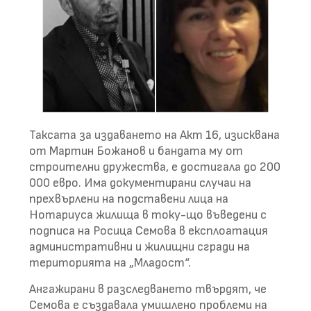
Таксата за издаването на Акт 16, изисквана
от Мартин Божанов и бандата му от
строителни дружества, е достигала до 200
000 евро. Има документирани случаи на
прехвърлени на подставени лица на
Нотариуса жилища в току-що въведени с
подписа на Росица Семова в експлоатация
административни и жилищни сгради на
територията на „Младост“.
Ангажирани в разследването твърдят, че
Семова е създавала умишлено проблеми на