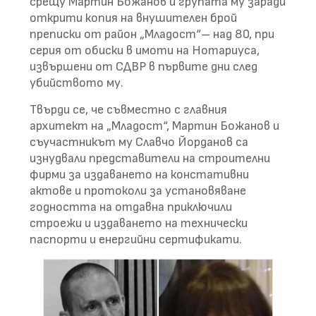
срещу Мартин Божанов и групата му заради
открити копия на внушителен брой
преписки от район „Младост“– над 80, при
серия от обиски в имоти на Нотариуса,
извършени от СДВР в първите дни след
убийството му.
Твърди се, че съвместно с главния
архитект на „Младост“, Мартин Божанов и
съучастникът му Славчо Йорданов са
изнудвали представители на строителни
фирми за издаването на констативни
актове и протоколи за установяване
годността на отдавна приключили
строежи и издаването на технически
паспорти и енергийни сертификати.