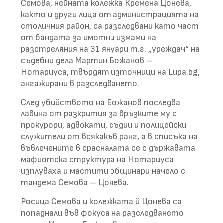
Семова, нейната колежка Кремена Цонева,
както и други лица от администрацията на
столичния район, са разследвани като част
от бандата за имотни измами на
разстреляния на 31 януари т.г. „уреждач“ на
съдебни дела Мартин Божанов –
Нотариуса, твърдят източници на Lupa.bg,
aнгажирани в разследването.
След убийството на Божанов последва
лавина от разкрития за връзките му с
прокурори, адвокати, съдии и полицейски
служители от всякакъв ранг, а в списъка на
въвлечените в срасналата се с държавата
мафиотска структура на Нотариуса
изплуваха и мастити общинари начело с
тандема Семова – Цонева.
Росица Семова и колежката й Цонева са
попаднали във фокуса на разследването