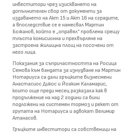
инвеститори чрез изискването на
допълнителен сбор от документи за
издаването на Акт 15 и Акт 16 на сградите,
а впоследствие се е намесвал Мартин
Божанов, който е „оправял“ проблема срещу
тлъста комисионна и прехвърляне на
застроена жилищна площ на посочени от
него лица.
Показания за съпричастността на Росица
Семова към бандата за изнудване на Мартин
Нотариуса са дали гръцките бизнесмени
Анастасиос Дикос и Йоаким Каламарис,
които още преди месец разказаха как в
продължение на над 2 години са били
подложени на системен тормоз и рекет от
групата на Нотариуса и адвокат Велимир
Атанасов.
Гръцките инвеститори са собственици на