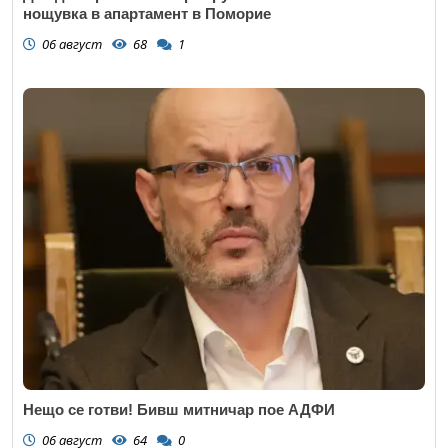
нощувка в апартамент в Поморие
06 август
68
1
Нещо се готви! Бивш митничар пое АДФИ
06 август
64
0