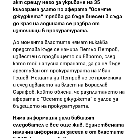
акт срещу него за укриване на 35
килограма злато по аферата “Осемте
джуджета“ трябва да бъде внесен в съда
до края на годината се разбра от
източници в прокуратурата.
До момента властите нямат никаква
представа къде се намира Петьо Петров,
известен с прозвището си Еврото, след
като той напусна страната, за да не бъде
арестуван от прокуратурата на Иван
Гешев. Нещата за Петров не се промениха
и след идването на власт на Борислав
Сарафов, който обясни, че разплитането на
аферата с “Осемте джуджета“ е залог за
бъдещето на прокуратурата.
Няма информация дали бившият
следовател е все още жив. Единствената
налична информация засега е от властите