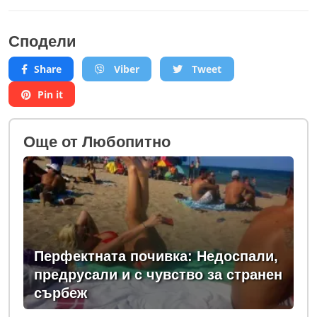
Сподели
Share
Viber
Tweet
Pin it
Oще от Любопитно
Перфектната почивка: Недоспали,
предрусали и с чувство за странен
сърбеж