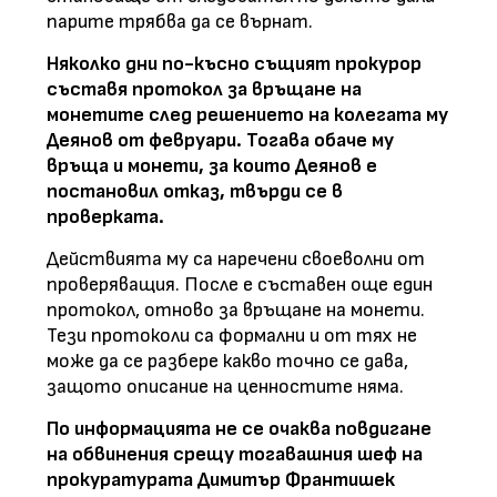
парите трябва да се върнат.
Няколко дни по-късно същият прокурор
съставя протокол за връщане на
монетите след решението на колегата му
Деянов от февруари. Тогава обаче му
връща и монети, за които Деянов е
постановил отказ, твърди се в
проверката.
Действията му са наречени своеволни от
проверяващия. После е съставен още един
протокол, отново за връщане на монети.
Тези протоколи са формални и от тях не
може да се разбере какво точно се дава,
защото описание на ценностите няма.
По информацията не се очаква повдигане
на обвинения срещу тогавашния шеф на
прокуратурата Димитър Франтишек