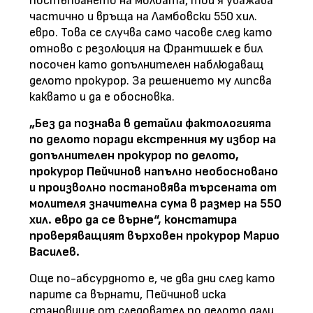
постъпването на молбата, той я уважава
частично и връща на Ламбовски 550 хил.
евро. Това се случва само часове след като
отново с резолюция на Франтишек е бил
посочен като допълнителен наблюдаващ
делото прокурор. За решението му липсва
каквато и да е обосновка.
„Без да познава в детайли фактологията
по делото поради екстренния му избор на
допълнителен прокурор по делото,
прокурор Пейчинов напълно необосновано
и произволно постановява търсената от
молителя значителна сума в размер на 550
хил. евро да се върне“, констатира
проверяващият върховен прокурор Марио
Василев.
Още по-абсурдното е, че два дни след като
парите са върнати, Пейчинов иска
становище от следовател по делото дали