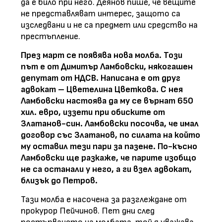
да е било при него. Деянов пише, че вещите
не представляват интерес, защото са
изследвани и не са предмет или средство на
престъпление.
През март се появява нова молба. Този
път е от Димитър Ламбовски, някогашен
депутат от НДСВ. Написана е от друг
адвокат – Цветелина Цветкова. С нея
Ламбовски настоява да му се върнат 650
хил. евро, иззети при обиските от
Златанов-син. Ламбовски посочва, че имал
договор със Златанов, по силата на който
му оставил тези пари за пазене. По-късно
Ламбовски ще разкаже, че парите изобщо
не са останали у него, а ги взел адвокат,
близък до Петров.
Тази молба е насочена за разглеждане от
прокурор Пейчинов. Пет дни след