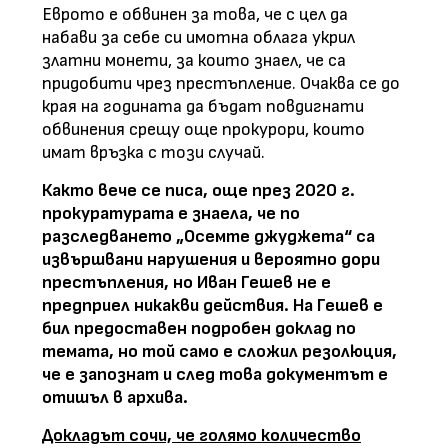
Еврото е обвинен за това, че с цел да
набави за себе си имотна облага укрил
златни монети, за които знаел, че са
придобити чрез престъпление. Очаква се до
края на годината да бъдат повдигнати
обвинения срещу още прокурори, които
имат връзка с този случай.
Както вече се писа, още през 2020 г.
прокуратурата е знаела, че по
разследването „Осемте джуджета“ са
извършвани нарушения и вероятно дори
престъпления, но Иван Гешев не е
предприел никакви действия. На Гешев е
бил предоставен подробен доклад по
темата, но той само е сложил резолюция,
че е запознат и след това документът е
отишъл в архива.
Докладът сочи, че голямо количество