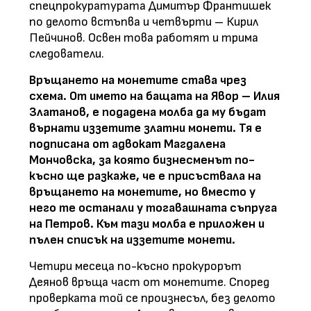
спецпрокуратурата Димитър Франтишек
по делото встъпва и четвърти – Кирил
Пейчинов. Освен това работят и трима
следователи.
Връщането на монетите става чрез
схема. От името на бащата на Явор – Илия
Златанов, е подадена молба да му бъдат
върнати иззетите златни монети. Тя е
подписана от адвокат Магдалена
Мончовска, за която бизнесменът по-
късно ще разкаже, че е присъствала на
връщането на монетите, но вместо у
него те останали у тогавашната съпруга
на Петров. Към тази молба е приложен и
пълен списък на иззетите монети.
Четири месеца по-късно прокурорът
Деянов връща част от монетите. Според
проверката той се произнесъл, без делото