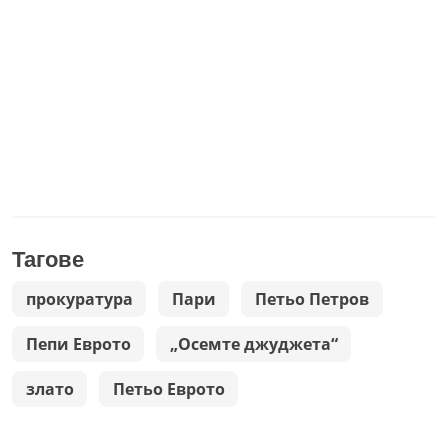
Тагове
прокуратура
Пари
Петьо Петров
Пепи Еврото
„Осемте джуджета“
злато
Петьо Еврото