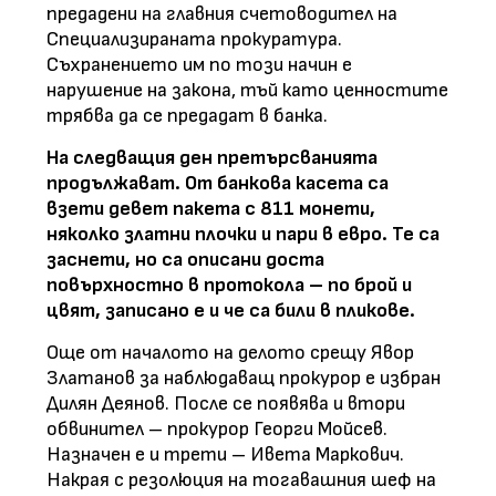
предадени на главния счетоводител на
Специализираната прокуратура.
Съхранението им по този начин е
нарушение на закона, тъй като ценностите
трябва да се предадат в банка.
На следващия ден претърсванията
продължават. От банкова касета са
взети девет пакета с 811 монети,
няколко златни плочки и пари в евро. Те са
заснети, но са описани доста
повърхностно в протокола – по брой и
цвят, записано е и че са били в пликове.
Още от началото на делото срещу Явор
Златанов за наблюдаващ прокурор е избран
Дилян Деянов. После се появява и втори
обвинител – прокурор Георги Мойсев.
Назначен е и трети – Ивета Маркович.
Накрая с резолюция на тогавашния шеф на