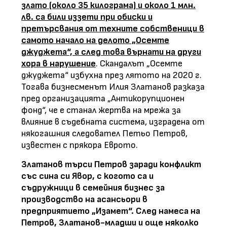
злато (около 35 килограма) и около 1 млн.
лв. са били иззети при обиски и
претърсвания от техните собственици в
самото начало на делото „Осемте
джуджета“, а след това върнати на други
хора в нарушение
. Скандалът „Осемте
джуджета“ избухна през лятото на 2020 г.
Тогава бизнесменът Илия Златанов разказа
пред организацията „Антикорупционен
фонд“, че е станал жертва на мрежа за
влияние в съдебната система, изградена от
някогашния следовател Петьо Петров,
известен с прякора Еврото.
Златанов търси Петров заради конфликт
със сина си Явор, с когото са и
съдружници в семейния бизнес за
производство на асансьори в
предприятието „Изамет“. След намеса на
Петров, Златанов-младши и още няколко