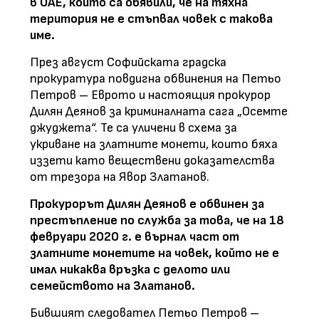
в ОАЕ, които са обявили, че на тяхна
територия не е стъпвал човек с такова
име.
През август Софийската градска
прокуратура повдигна обвинения на Петьо
Петров – Еврото и настоящия прокурор
Дилян Деянов за криминалната сага „Осемте
джуджета“. Те са уличени в схема за
укриване на златните монети, които бяха
иззети като веществени доказателства
от трезора на Явор Златанов.
Прокурорът Дилян Деянов е обвинен за
престъпление по служба за това, че на 18
февруари 2020 г. е върнал част от
златните монетите на човек, който не е
имал никаква връзка с делото или
семейството на Златанов.
Бившият следовател Петьо Петров –