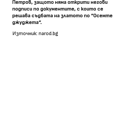
Петров, защото няма открити негови
подписи по документите, с които се
решава съдбата на златото по “Осемте
джуджета“.
Източник: narod.bg