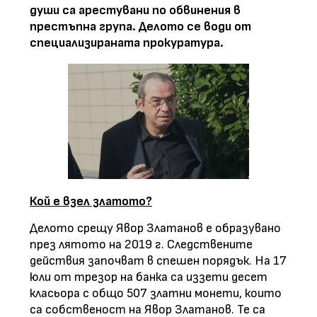
души са арестувани по обвинения в
престъпна група. Делото се води от
специализираната прокуратура.
Кой е взел златото?
Делото срещу Явор Златанов е образувано
през лятото на 2019 г. Следствените
действия започват в спешен порядък. На 17
юли от трезор на банка са иззети десет
класьора с общо 507 златни монети, които
са собственост на Явор Златанов. Те са