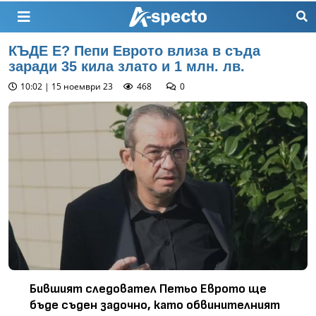
КЪДЕ Е? Пепи Еврото влиза в съда
заради 35 кила злато и 1 млн. лв.
10:02 | 15 ноември 23
468
0
Бившият следовател Петьо Еврото ще
бъде съден задочно, като обвинителният