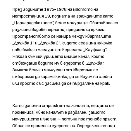
През годините 1975-1978 на мястото на
метростанция 19, позната на гражданите като
„Цариградско шосе“, беше мочурище. Обитаваха го
различни видове пернати, предимно щъркели.
Пространството се намира между кварталите
„Дружба 1“ и „Дружба 2“, където сега има няколко
нови блока и магазин от веригата „Кауфланд“.
Някога към мочурището имаше канал, който
отвеждаше водите му в езерото в „Дружба“.
Зимата всички малчугани от квартала се
събирахме да караме кънки, да се возим на шейни
или просто със засилка да се пързаляме на крак.
Като започна строежът на линията, нещата се
промениха. Явно каналът е развален, защото
мочурището изчезна – потъна под тонове пръст.
Обаче се промени и езерото ни. Определени птици