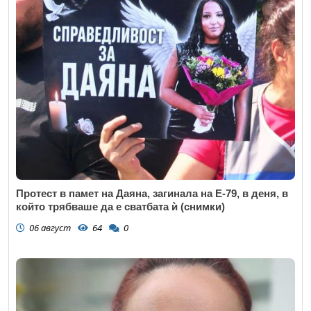
Протест в памет на Даяна, загинала на Е-79, в деня, в
който трябваше да е сватбата ѝ (снимки)
06 август
64
0