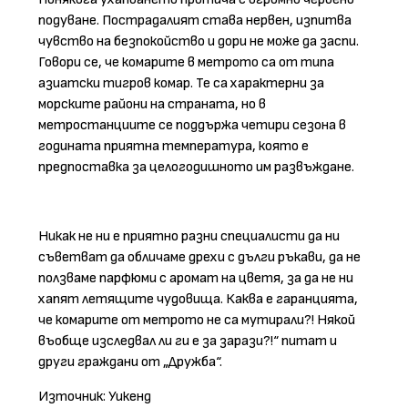
подуване. Пострадалият става нервен, изпитва
чувство на безпокойство и дори не може да заспи.
Говори се, че комарите в метрото са от типа
азиатски тигров комар. Те са характерни за
морските райони на страната, но в
метростанциите се поддържа четири сезона в
годината приятна температура, която е
предпоставка за целогодишното им развъждане.
Никак не ни е приятно разни специалисти да ни
съветват да обличаме дрехи с дълги ръкави, да не
ползваме парфюми с аромат на цветя, за да не ни
хапят летящите чудовища. Каква е гаранцията,
че комарите от метрото не са мутирали?! Някой
въобще изследвал ли ги е за зарази?!“ питат и
други граждани от „Дружба“.
Източник: Уикенд