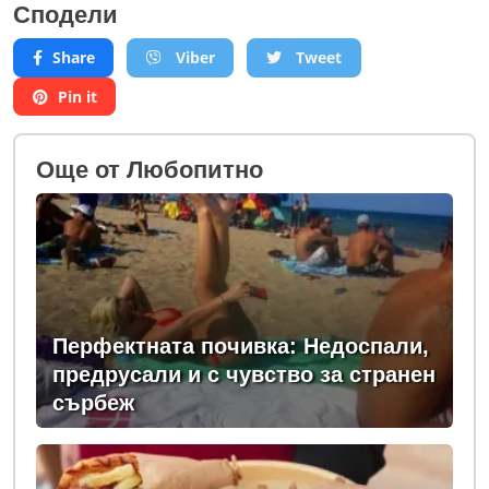
Сподели
Share
Viber
Tweet
Pin it
Oще от Любопитно
Перфектната почивка: Недоспали,
предрусали и с чувство за странен
сърбеж