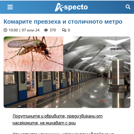
Комарите превзеха и столичното метро
10:00 | 07 юли 24
370
0
Подутините и обривите, предизвикани от
насекомите, не минават с дни