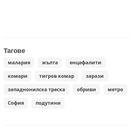
Тагове
малария
жълта
енцефалити
комари
тигров комар
зарази
западнонилска треска
обриви
метро
София
подутини