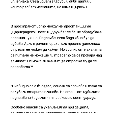
изчезнаха. Сега идват гларуси и диви патици,
които радват местните, но няма щъркели.
В пространството между метростанциите
„Цариградско шосе“ и „Дружба“ се беше образувала
огромна кухина. Подпочвената вода явно взе да
избива. Дали я ремонтираха, или просто запълниха
с пръст не можем да кажем. Но всички от махалата
се питаме не можеше ли трасето да се прокара над
земята? Не може ли планът за строежа му да се
преработи?!
“Очевидно се е бързало, гонели са срокове и така са
ползвали старите планове. Но ето – от избилите
подпочвени води летят насекоми и сеят зарази.
Особено опасни са ухапванията при децата,