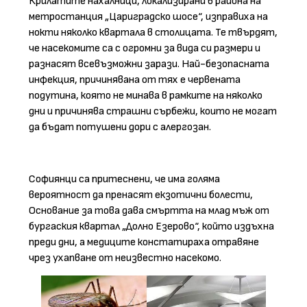
Крилатите нахалници, локализирани в района на
метростанция „Цариградско шосе“, изправиха на
нокти няколко квартала в столицата. Те твърдят,
че насекомите са с огромни за вида си размери и
разнасят всевъзможни зарази. Най-безопасната
инфекция, причинявана от тях е червената
подутина, която не минава в рамките на няколко
дни и причинява страшни сърбежи, които не могат
да бъдат потушени дори с алергозан.
Софиянци са притеснени, че има голяма
вероятност да пренасят екзотични болести,
Основание за това дава смъртта на млад мъж от
бургаския квартал „Долно Езерово“, който издъхна
преди дни, а медиците констатираха отравяне
чрез ухапване от неизвестно насекомо.