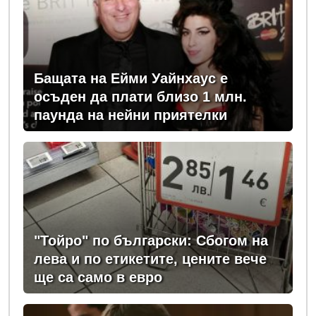
Бащата на Ейми Уайнхаус е
осъден да плати близо 1 млн.
паунда на нейни приятелки
"Тойро" по български: Сбогом на
лева и по етикетите, цените вече
ще са само в евро