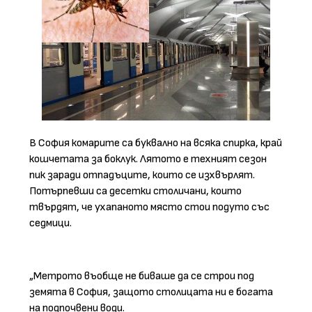
В София комарите са буквално на всяка спирка, край
кошчетата за боклук. Лятото е техният сезон
пик заради отпадъците, които се изхвърлят.
Потърпевши са десетки столичани, които
твърдят, че ухапаното място стои подуто със
седмици.
„Метрото въобще не биваше да се строи под
земята в София, защото столицата ни е богата
на подпочвени води.