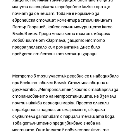
защото те нямат имунизация. Застанете за 10
минути на спирката и пребройте колко хора ще
почнат да се чешат. Това не е нормално за
европейска столица“, коментира столичанинът
Петър Георгиев, който помни мочурището като
Бъчков гьол. Преди много лета там се събирали
любовчиите от квартала, защото мястото
предразполагало към романтика. Днес било
превзето от бетон и от летящи зарази.
Метрото в този участък редовно се и наводнявало
при всеки по-обилен валеж. Столична община и
дружество, „Метрополитен“, които отговаряли за
стопанисването на метростанциите, не вземали
почти никакви сериозни мерки. Просто слагали
ограждение с надпис, че има ремонт, и карали
служители да попиват с парцали течащата вода.
Това допълнително предизвиквало гнева на
местните. Още когато вървял строежът, те