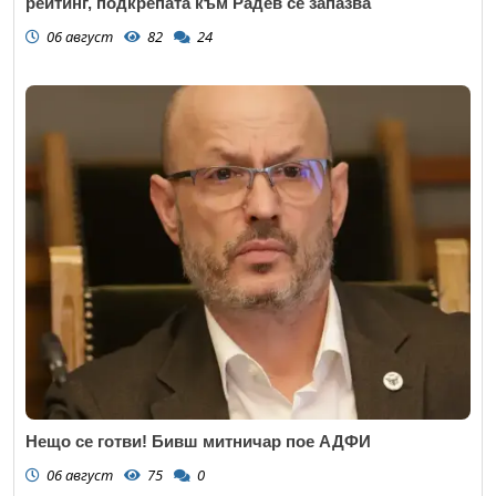
рейтинг, подкрепата към Радев се запазва
06 август
82
24
Нещо се готви! Бивш митничар пое АДФИ
06 август
75
0