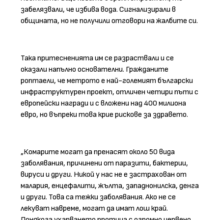
забелязвали, че избива вода. Сигнализирали в
общината, но не получили отговори на жалбите си.
Така притесненията им се разраствали и се
оказали напълно основателни. Гражданите
роптаели, че метрото е най-големият български
инфраструктурен проект, отличен четири пъти с
европейски награди и с вложени над 400 милиона
евро, но въпреки това крие рискове за здравето.
„Комарите могат да пренасят около 50 вида
заболявания, причинени от паразити, бактерии,
вируси и други. Никой у нас не е застрахован от
малария, енцефалити, жълта, западнонилска, денга
и други. Това са тежки заболявания. Ако не се
лекуват навреме, могат да имат лош край.
Понякога ухапването протича с огромно червено