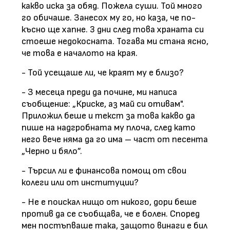
какво иска за обяд. Пожела суши. Той много
го обичаше. Занесох му го, но каза, че по-
късно ще хапне. 3 дни след това храната си
стоеше недокосната. Тогава ми стана ясно,
че това е началото на края.
- Той усещаше ли, че краят му е близо?
- З месеца преди да почине, ми написа
съобщение: „Криске, аз май си отивам".
Приложил беше и текст за това какво да
пише на надгробната му плоча, след като
него вече няма да го има – част от песента
„Черно и бяло”.
- Търсил ли е финансова помощ от свои
колеги или от институции?
- Не е поискал нищо от никого, дори беше
против да се съобщава, че е болен. Според
мен постъпваше така, защото винаги е бил