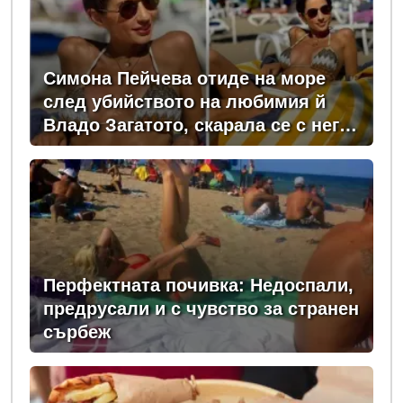
Симона Пейчева отиде на море
след убийството на любимия й
Владо Загатото, скарала се с него
за пари
Перфектната почивка: Недоспали,
предрусали и с чувство за странен
сърбеж