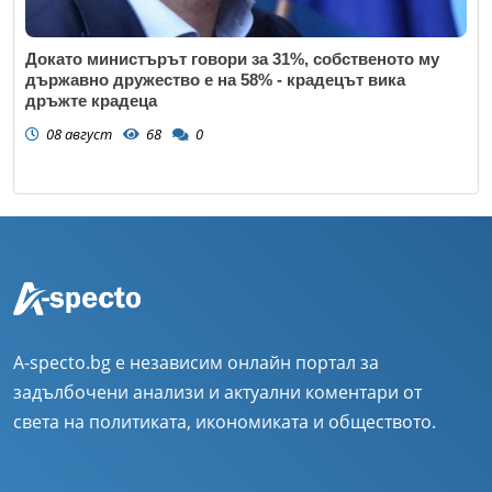
Докато министърът говори за 31%, собственото му
държавно дружество е на 58% - крадецът вика
дръжте крадеца
08 август
68
0
A-specto.bg е независим онлайн портал за
задълбочени анализи и актуални коментари от
света на политиката, икономиката и обществото.