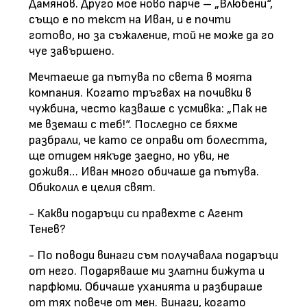
Дамянов. Друго мое ново парче – „Влюбени“,
също е по текст на Иван, и е почти
готово, но за съжаление, той не може да го
чуе завършено.
Мечтаеше да пътува по света в моята
компания. Когато тръгвах на почивки в
чужбина, често казваше с усмивка: „Пак не
ме вземаш с теб!“. Последно се бяхме
разбрали, че като се оправи от болестта,
ще отидем някъде заедно, но уви, не
доживя… Иван много обичаше да пътува.
Обиколил е целия свят.
- Какви подаръци си правехте с Агент
Тенев?
- По поводи винаги съм получавала подаръци
от него. Подаряваше ми златни бижута и
парфюми. Обичаше уханията и разбираше
от тях повече от мен. Винаги, когато