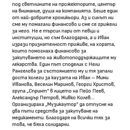
под светлините на прожекторите, център
на внимание, душа на компанията. Беше един
от най-добрите хроникьори. Аз и синът ни
сме му помагали финансово и сме се грижели
за него. Не е търсил пари от певци и
институции, но съм благодарна, а и Иван
изрази признателност приживе, на хората,
които помогнаха финансово за
закупуването на животоподдържащите му
лекарства. Един път споделих с Нели
Рангелова за състоянието му и тя запали
доста колеги за каузата на Иван – Мими
Иванова, Веселин Маринов, Георги Христов,
група „Спринт“ в лицето на Пейо Пеев,
Александър Петров, Живко Колев…
Организираха „Музикаутор“ да отпусне на
два пъти средства за закупуване на
медикаменти. Благодаря на всички тях за
това, че бяха солидарни.