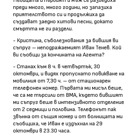
Певицата и първият й мъж се разведоха
преди много, много години, но запазиха
приятелството си и продължиха да
създават заедно хитови песни, докато
смъртта не ги раздели.
- Кристина, съболезнования за бившия ви
съпруг – неподражаемият Иван Тенев. Кой
ви съобщи за кончината на Агента?
- Станах към 8 ч. в четвъртък, 30
октомври, и видях пропуснато повикване на
мобилния от 7,30 ч. – от стационарен
телефонен номер. Първата ми мисъл беше,
че са ме търсили от ВМА, където бившият
ми съпруг беше в интензивното отделение
от 2 седмици и половина. Телефонът пак
звънна от същия номер и от болницата ми
съобщиха, че Иван е издъхнал на 29
октомври в 23.30 часа.