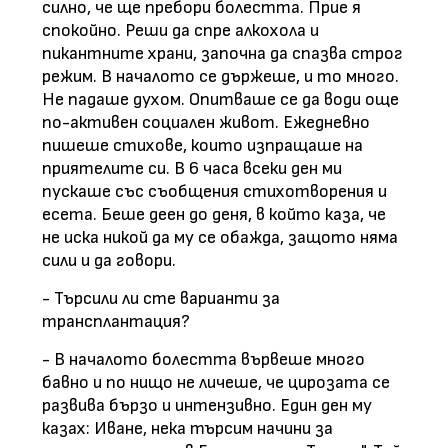
силно, че ще пребори болестта. Прие я
спокойно. Реши да спре алкохола и
пикантните храни, започна да спазва строг
режим. В началото се държеше, и то много.
Не падаше духом. Опитваше се да води още
по-активен социален живот. Ежедневно
пишеше стихове, които изпращаше на
приятелите си. В 6 часа всеки ден ми
пускаше със съобщения стихотворения и
есета. Беше деен до деня, в който каза, че
не иска никой да му се обажда, защото няма
сили и да говори.
- Търсили ли сте варианти за
трансплантация?
- В началото болестта вървеше много
бавно и по нищо не личеше, че цирозата се
развива бързо и интензивно. Един ден му
казах: Иване, нека търсим начини за