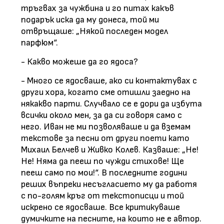
тръгвах за чужбина и го питах какъв
подарък иска да му донеса, той ми
отвръщаше: „Някой последен модел
парфюм“.
- Какво можеше да го ядоса?
- Много се ядосваше, ако си контактувах с
други хора, когато сме отишли заедно на
някакво парти. Случвало се е дори да избута
всички около мен, за да си говоря само с
него. Иван не ми позволяваше и да вземам
текстове за песни от други поети като
Михаил Белчев и Живко Колев. Казваше: „Не!
Не! Няма да пееш по чужди стихове! Ще
пееш само по мои!“. В последните години
реших въпреки несъгласието му да работя
с по-голям кръг от текстописци и той
искрено се ядосваше. Все критикуваше
думичките на песните, на които не е автор.