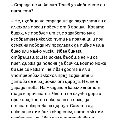
- Страдаше ли Агент Тенев за любимите си
питиета?
- Не, изобщо не страдаше за раздялата си с
алкохола преди повече от 3 години. Когато
видях, че проблемът със здравето му е
необратим няколко пъти на празници и при
семейни поводи му предлагах да пийне чаша
вино или малко уиски. Иван винаги
отвръщаше: „Не искам, въобще не ми се
пие”. Държа да поясня за всички, които може
би ще си кажат, че Иван доста е ял и
употребявал алкохол през годините и
затова се е разболял от цироза. Не, не е
заради това. На младини е карал хепатит -
тази е причината. Често се случва дори и
при хора, които никога не са пили, да
станат жертва на цироза. Самата аз
никога не съм била свидетел, нито пък съм
разбирала, че Иван е злоупотребявал с