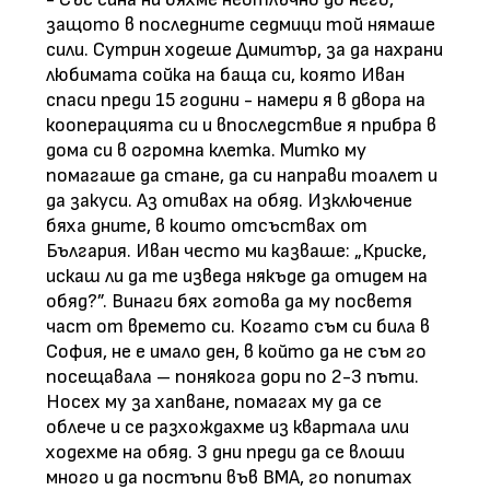
защото в последните седмици той нямаше
сили. Сутрин ходеше Димитър, за да нахрани
любимата сойка на баща си, която Иван
спаси преди 15 години - намери я в двора на
кооперацията си и впоследствие я прибра в
дома си в огромна клетка. Митко му
помагаше да стане, да си направи тоалет и
да закуси. Аз отивах на обяд. Изключение
бяха дните, в които отсъствах от
България. Иван често ми казваше: „Криске,
искаш ли да те изведа някъде да отидем на
обяд?”. Винаги бях готова да му посветя
част от времето си. Когато съм си била в
София, не е имало ден, в който да не съм го
посещавала – понякога дори по 2-3 пъти.
Носех му за хапване, помагах му да се
облече и се разхождахме из квартала или
ходехме на обяд. 3 дни преди да се влоши
много и да постъпи във ВМА, го попитах