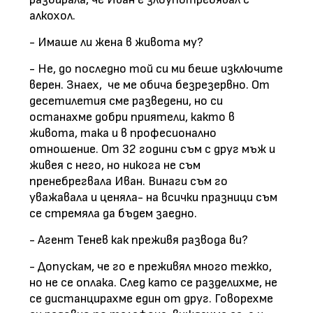
алкохол.
- Имаше ли жена в живота му?
- Не, до последно той си ми беше изключите
верен. Знаех, че ме обича безрезервно. От
десетилетия сме разведени, но си
останахме добри приятели, както в
живота, така и в професионално
отношение. От 32 години съм с друг мъж и
живея с него, но никога не съм
пренебрегвала Иван. Винаги съм го
уважавала и ценяла- на всички празници съм
се стремяла да бъдем заедно.
- Агент Тенев как преживя развода ви?
- Допускам, че го е преживял много тежко,
но не се оплака. След като се разделихме, не
се дистанцирахме един от друг. Говорехме