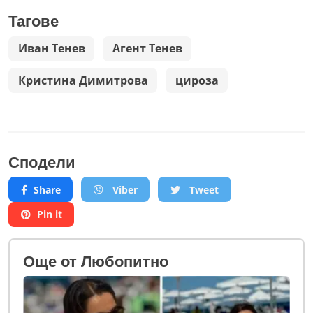
Тагове
Иван Тенев
Агент Тенев
Кристина Димитрова
цироза
Сподели
Share
Viber
Tweet
Pin it
Oще от Любопитно