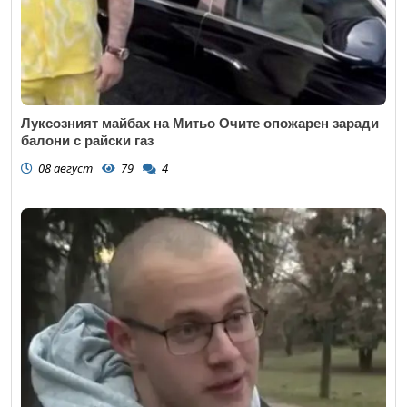
Луксозният майбах на Митьо Очите опожарен заради
балони с райски газ
08 август
79
4