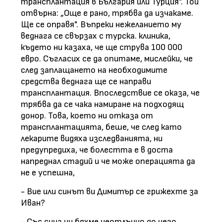
трансплантация в България или Турция". Той
отвърна: „Още е рано, трябва да изчакаме.
Ще се оправя". Въпреки нежеланието му
веднага се свързах с турска. клиника,
където ни казаха, че ще струва 100 000
евро. Съгласих се да опитаме, мислейки, че
след заплащането на необходимите
средства веднага ще се направи
трансплантация. Впоследствие се оказа, че
трябва да се чака намиране на подходящ
донор. Това, което ни отказа от
трансплантацията, беше, че след като
лекарите видяха изследванията, ни
предупредиха, че болестта е в доста
напреднал стадий и че може операцията да
не е успешна,
- Вие или синът ви Димитър се грижехте за
Иван?
- Със сина ни бяхме неотлъчно до него,