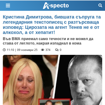
Кристина Димитрова, бившата съпруга та
легендарния текстописец с разтърсваща
изповед: Цирозата на агент Тенев не е от
алкохол, а от хепатит!
Във ВМА приемал само течности и не можел да
става от леглото, накрая изпаднал в кома
11:10 | 09 ноември 25
374
0