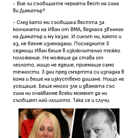
- Вие ли съобщихте черната вест на сина
ви Димитър?
- След като ми съобщиха вестта за
кончината на Иван от ВМА, веднага звъннах
на Димитър и му казах. И синът ни, както и
аз, не бяхме изненадани. Последните 3
седмици Иван беше в изключително тежко
положение. Не можеше да става от
леглото, нищо не ядеше, приемаше само
течности. 3 дни пред смъртта си изпадна в
кома и беше на изкуствено дишане. Нищо не
усещаше. Беше много зле и двамата със
сина ни очаквахме всеки момент да ни
съобщят най-лошото. Така се и случи.