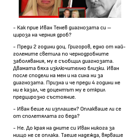
- Как прие Иван Тенев диагнозата си –
цироза на черния дроб?
- Преди 2 години доц. Григоров, едно от най-
големите светила по чернодробните
заболявания, му е съобщил диагнозата.
Двамата бяха изключително близки. Иван
после сподели на мен и на сина ни за
диагнозата. Призна и че преди 4 години не
ни е казал, че доцентът му е открил
предцирозно състояние.
- Иван беше ли изплашен? Оплакваше ли се
от сполетялата го беда?
- Не. До края на дните си Иван никога за
нищо не се оплака. Таеше надежда, вярваше