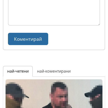
най-четени
най-коментирани