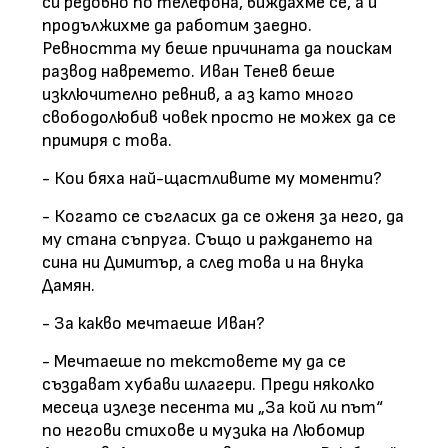
си редовно по телефона, виждахме се, а и
продължихме да работим заедно.
Ревността му беше причината да поискам
развод навремето. Иван Тенев беше
изключително ревнив, а аз като много
свободолюбив човек просто не можех да се
примиря с това.
- Кои бяха най-щастливите му моменти?
- Когато се съгласих да се оженя за него, да
му стана съпруга. Също и раждането на
сина ни Димитър, а след това и на внука
Дамян.
- За какво мечтаеше Иван?
- Мечтаеше по текстовете му да се
създават хубави шлагери. Преди няколко
месеца излезе песента ми „За кой ли път“
по негови стихове и музика на Любомир