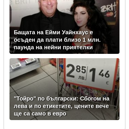
Бащата на Ейми Уайнхаус е
осъден да плати близо 1 млн.
паунда на нейни приятелки
"Тойро" по български: Сбогом на
лева и по етикетите, цените вече
ще са само в евро