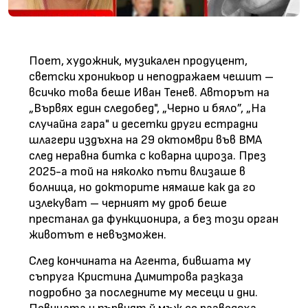
Поет, художник, музикален продуцент,
светски хроникьор и неподражаем чешит –
всичко това беше Иван Тенев. Авторът на
„Вървях един следобед", „Черно и бяло”, „На
случайна гара" и десетки други естрадни
шлагери издъхна на 29 октомври във ВМА
след неравна битка с коварна цироза. През
2025-а той на няколко пъти влизаше в
болница, но докторите нямаше как да го
излекуват – черният му дроб беше
престанал да функционира, а без този орган
животът е невъзможен.
След кончината на Агента, бившата му
съпруга Кристина Димитрова разказа
подробно за последните му месеци и дни.