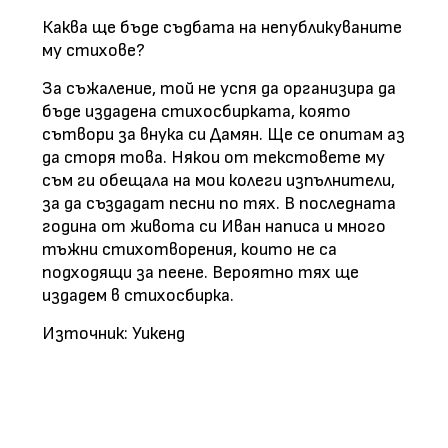
Каква ще бъде съдбата на непубликуваните
му стихове?
За съжаление, той не успя да организира да
бъде издадена стихосбирката, която
сътвори за внука си Дамян. Ще се опитам аз
да сторя това. Някои от текстовете му
съм ги обещала на мои колеги изпълнители,
за да създадат песни по тях. В последната
година от живота си Иван написа и много
тъжни стихотворения, които не са
подходящи за пеене. Вероятно тях ще
издадем в стихосбирка.
Източник: Уикенд