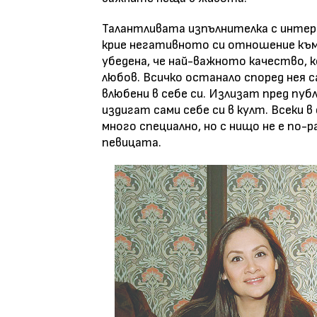
Талантливата изпълнителка с интере
крие негативното си отношение към
убедена, че най-важното качество, 
любов. Всичко останало според нея 
влюбени в себе си. Излизат пред публ
издигат сами себе си в култ. Всеки в
много специално, но с нищо не е по-
певицата.