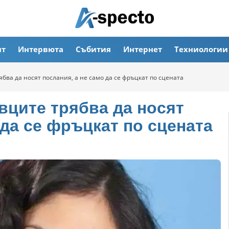
ят
Интервюта
Събития
Интернет
Техниологии
бва да носят послания, а не само да се фръцкат по сцената
вците трябва да носят
 да се фръцкат по сцената