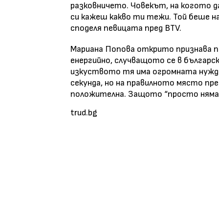
разковничето. Човекът, на когото да
си кажеш какво ти тежи. Той беше на
споделя певицата пред BTV.
Мариана Попова открито признава пре
енергийно, случващото се в българс
изкуството тя има огромната нужда да
секунда, но на правилното място пре
положителна. Защото “просто няма в
trud.bg