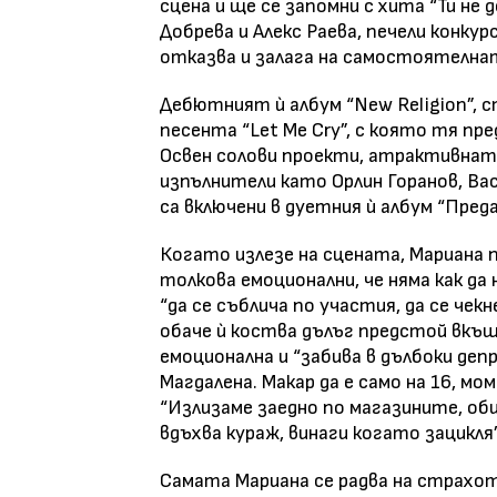
сцена и ще се запомни с хита “Ти не д
Добрева и Алекс Раева, печели конкурс
отказва и залага на самостоятелнат
Дебютният ѝ албум “New Religion”, с
песента “Let Me Cry”, с която тя пр
Освен солови проекти, атрактивната
изпълнители като Орлин Горанов, Вас
са включени в дуетния ѝ албум “Пред
Когато излезе на сцената, Мариана п
толкова емоционални, че няма как да
“да се съблича по участия, да се чекне
обаче ѝ коства дълъг предстой вкъщ
емоционална и “забива в дълбоки деп
Магдалена. Макар да е само на 16, мо
“Излизаме заедно по магазините, обич
вдъхва кураж, винаги когато зацикля”
Самата Мариана се радва на страхот