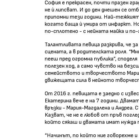
София е прекрасен, почти празен град
не ѝ липсват. И до ден днешен се отб
припомни тези години. Най-тежкият 
когато баща ѝ умира от инфаркт. Н
по-сплотено - с нейната майка и по-
Талантливата певица разкрива, че за
сцената, а в родителската роля. “Мн
пееш пред огромна публика”, споделя 
полезен ход, а само чувство на безс
семейството и творчеството Мариан
движещата сила в нейното творчес
От 2016 г. певицата е заедно с изве
Екатерина вече е на 7 години. Двам
връзки - Мария-Магдалена и Андреа. 
Казват, че не е любов от пръв погле
който сякаш и двамата имат нужда 
“Начинът, по който ние говорехме и