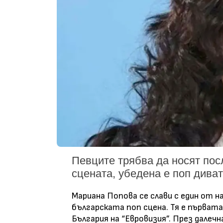
Певците трябва да носят пос
сцената, убедена е поп дива
Мариана Попова се слави с един от н
българската поп сцена. Тя е първат
България на “Евровизия”. През далеч