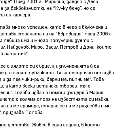
ойде”. През 2001 г., Мариана, заедно с Деси
а за беквокалистки на “Ку-ку бенд”, но се
а си кариера.
тава много успешен, като в него е включена и
едставя страната ни на “Евровизия” през 2006 г.
 певица има и много популярни дуети с
ил Найденов, Миро, Васил Петров и Дони, които
ай нататък”.
ее с цялото си сърце, а изпълненията ѝ са
 не докоснат публиката. Тя категорично отказва
 и да пее чики-рики, барни ме, пипни ме”. Това
и, а като всеки истински творец, тя е
ресии”. Тогава идва на помощ дъщеря ѝ Мария-
мичето е голяма опора на известната си майка.
а да ме гримира, старае се да ме разсейва и ми
, признава Попова.
но детство. Живее в едни години, в които