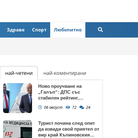
Здраве
Спорт
Любопитно
най-четени
най-коментирани
Ново проучване на
„Галъп“: ДПС със
стабилен рейтинг,
подкрепата към Радев се
06 август
72
24
запазва
Турист почина след опит
да извади свой приятел от
вир край Къпиновския