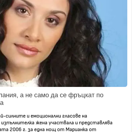
лания, а не само да се фръцкат по
та
ай-силните и емоционални гласове на
а изпълнителка жена участвала и представлява
ната 2006 г. за една нощ от Марианка от