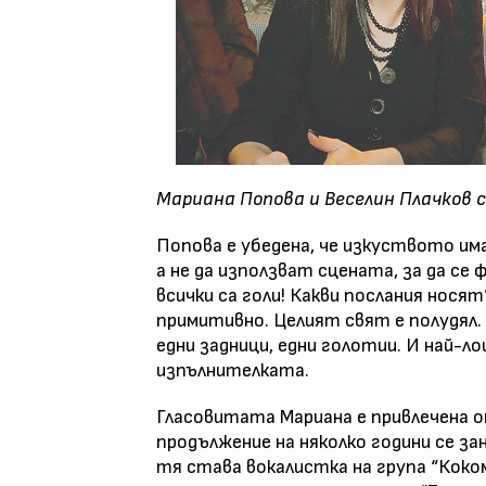
Мариана Попова и Веселин Плачков 
Попова е убедена, че изкуството им
а не да използват сцената, за да се 
всички са голи! Какви послания нося
примитивно. Целият свят е полудял. 
едни задници, едни голотии. И най-ло
изпълнителката.
Гласовитата Мариана е привлечена о
продължение на няколко години се за
тя става вокалистка на група “Коком