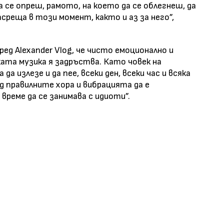
 се опреш, рамото, на което да се облегнеш, да
среща в този момент, както и аз за него”,
д Alexander Vlog, че чисто емоционално и
ката музика я задръства. Като човек на
 излезе и да пее, всеки ден, всеки час и всяка
д правилните хора и вибрацията да е
реме да се занимава с идиоти”.