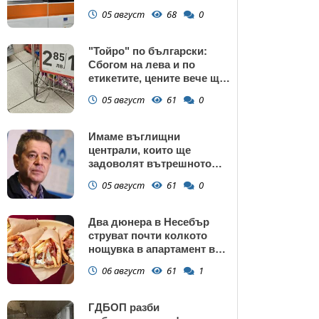
манастир
05 август
68
0
"Тойро" по български:
Сбогом на лева и по
етикетите, цените вече ще
са само в евро
05 август
61
0
Имаме въглищни
централи, които ще
задоволят вътрешното
потребление на ток
05 август
61
0
Два дюнера в Несебър
струват почти колкото
нощувка в апартамент в
Поморие
06 август
61
1
ГДБОП разби