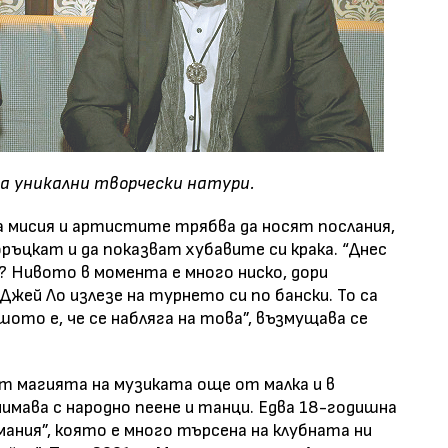
са уникални творчески натури.
а мисия и артистите трябва да носят послания,
фръцкат и да показват хубавите си крака. “Днес
т? Нивото в момента е много ниско, дори
Джей Ло излезе на турнето си по бански. То са
шото е, че се набляга на това”, възмущава се
т магията на музиката още от малка и в
нимава с народно пеене и танци. Едва 18-годишна
ания”, която е много търсена на клубната ни