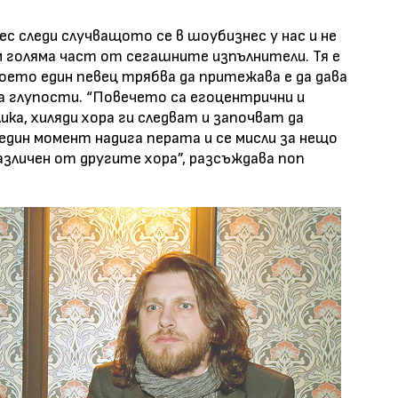
с следи случващото се в шоубизнес у нас и не
 голяма част от сегашните изпълнители. Тя е
което един певец трябва да притежава е да дава
са глупости. “Повечето са егоцентрични и
ика, хиляди хора ги следват и започват да
 един момент надига перата и се мисли за нещо
различен от другите хора”, разсъждава поп