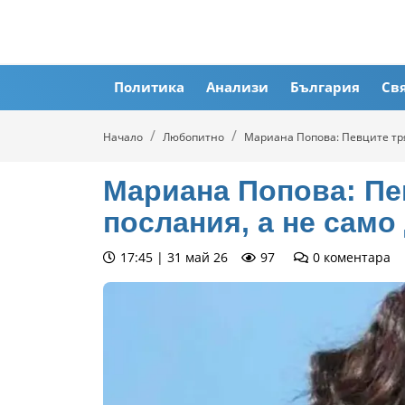
Политика
Анализи
България
Св
Начало
Любопитно
Мариана Попова: Певците тря
Мариана Попова: Пе
послания, а не само
17:45 | 31 май 26
97
0
коментара