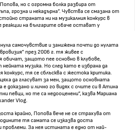
Попова, но с огромна болка разбира от
па, грозна и некадърна”. Чувства се смазана от
стойно страната ни на музикалния конкурс в
 реакции на българите обаче остават у
 нула самочувствие и занижена почти до нулата
вровизия” през 2006 г. тя живее с
я обичат, защото пее основно в клубове,
 нейната музика. Но след като е избрана да
 конкурс, тя се сблъсква с жестока критика.
 щяха да гласуват за мен, защото основната
а е доказано и лично го видях с очите си в Атина
ни певци, но те са недооценени”, казва Мариана
xander Vlog.
доста крайно, Попова вече не се страхува от
годините тя самата се изказва доста
 проблеми. За нея истината е едно от най-