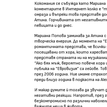
Кокомания се събужда като Мариана 
коментарите в Интернет колко е “тъ
омраза и въпреки това представя до
Атина. Горчивината от негативните
певицата и до днес.
Мариана Попова заминава за Атина с
творческа енергия. До момента на “Е
романтичната представа, че всички 
посещавани от хора, които харесват
представя страната ни на музикалния
“Ако бях мъж, вероятно повече хора
публика на “Евровизия” са гейове. Тов
през 2006 година. Ние имаме страхот
преди близо година в подкаста на Ale
И макар думите ѝ тогава да звучат 
негативни реакции. Напротив, през 
безкомпромисно по различни наболели
важните неща в живота.