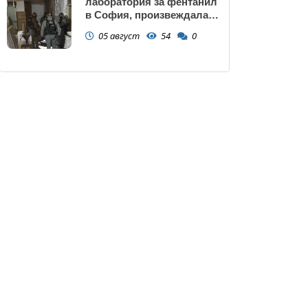
лаборатория за фентанил
в София, произвеждала
до 10 кг на ден за страната
05 август
54
0
(снимки)