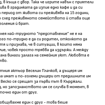
, в къща с двор. Така че игрите навън с приятели
ива в градинката да изпие едно кафе и да си
период от живота си преживява на 15 години,
о след преживяното семейството ѝ става още
големия ѝ брат.
 нея най-трудното “представление” не е на
ого по-трудно е да си родител, отколкото да
тя и признава, че в ситуации, в които няма
илие, човек просто трябва да издържи. А между
а винаги залага на семейния уют. Любовта е
тво.
стния актьор Веселин Плачков, а дъщеря им
ата имат и по-големи дъщери от предишните им
С Веско се срещат за първи път в Кърджали.
д, но запознанството им се случва в момент, в
точно един от друг.
 общувахме един с друг - това беше