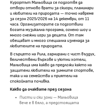
Курортът Мальовица се подготвя да
отвори отново врати за скиори, планинари
и любители на природата — точно навреме
за сезон 2025/2026 на 14 декември, от 11
часа. Организаторите са подготвили
богата музикална програма, огнено шоу и
много снежни игри за децата. От там
обещават и много специална изненада за
любителите на природата.
В сърцето на Рила, гарнирани с чист въздух,
величествени върхове и уютни хотели,
Мальовица има какво да предложи както на
защитени любители на зимните спортове,
така и на семейства и приятели на
спокойната почивка.
Какво да очаквате през сезона
Писти и ски зони — Мальовица
вече е в бяло, а предстоящата