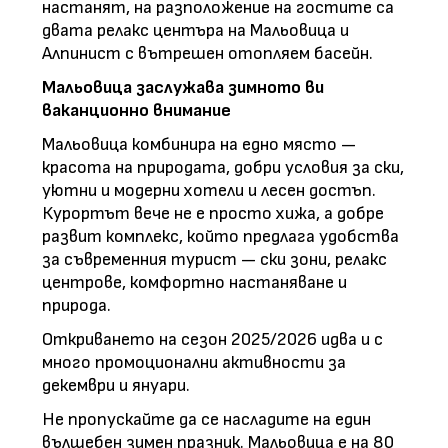
настанят, на разположение на гостите са
двата релакс центъра на Мальовица и
Алпинист с вътрешен отопляем басейн.
Мальовица заслужава зимното ви
ваканционно внимание
Мальовица комбинира на едно място —
красота на природата, добри условия за ски,
уютни и модерни хотели и лесен достъп.
Курортът вече не е просто хижа, а добре
развит комплекс, който предлага удобства
за съвременния турист — ски зони, релакс
центрове, комфортно настаняване и
природа.
Откриването на сезон 2025/2026 идва и с
много промоционални активности за
декември и януари.
Не пропускайте да се насладите на един
вълшебен зимен празник. Мальовица е на 80