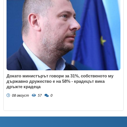
Докато министърът говори за 31%, собственото му
държавно дружество е на 58% - крадецът вика
дръжте крадеца
08 август
57
0