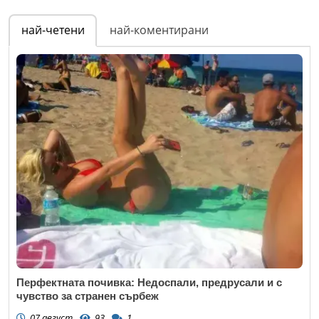
най-четени
най-коментирани
Перфектната почивка: Недоспали, предрусали и с
чувство за странен сърбеж
07 август
93
1