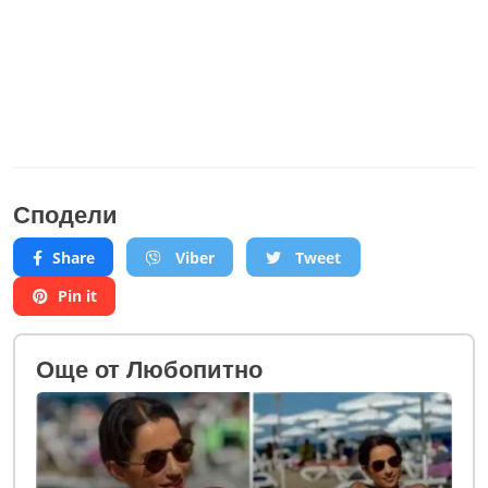
Сподели
Share
Viber
Tweet
Pin it
Oще от Любопитно