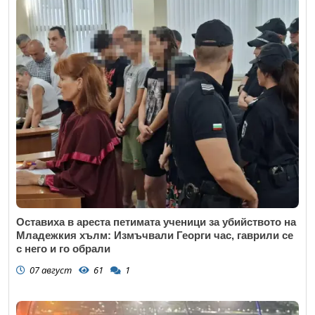
Оставиха в ареста петимата ученици за убийството на
Младежкия хълм: Измъчвали Георги час, гаврили се
с него и го обрали
07 август
61
1