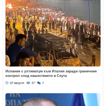
Испания с ултиматум към Италия заради граничния
контрол след нашествието в Сеута
07 август
57
1