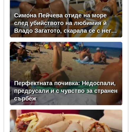
Симона Пейчева отиде на море
след убийството на любимия й
Владо Загатото, скарала се с него
за пари
Перфектната почивка: Недоспали,
предрусали и с чувство за странен
сърбеж