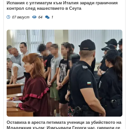
Испания с ултиматум към Италия заради граничния
контрол след нашествието в Сеута
07 август
64
1
Оставиха в ареста петимата ученици за убийството на
Младежкия хълм: Измъчвали Георги час, гаврили се