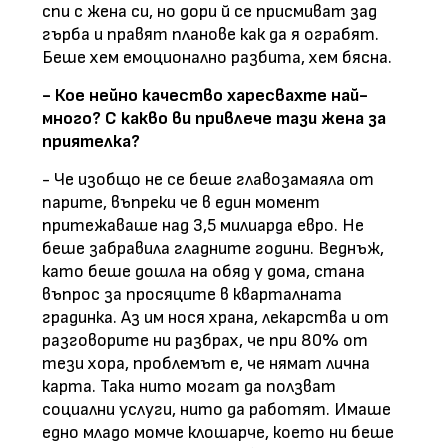
спи с жена си, но дори й се присмиват зад
гърба и правят планове как да я ограбят.
Беше хем емоционално разбита, хем бясна.
- Кое нейно качество харесвахте най-
много? С какво ви привлече тази жена за
приятелка?
- Че изобщо не се беше главозамаяла от
парите, въпреки че в един момент
притежаваше над 3,5 милиарда евро. Не
беше забравила гладните години. Веднъж,
като беше дошла на обяд у дома, стана
въпрос за просяците в кварталната
градинка. Аз им нося храна, лекарства и от
разговорите ни разбрах, че при 80% от
тези хора, проблемът е, че нямат лична
карта. Така нито могат да ползват
социални услуги, нито да работят. Имаше
едно младо момче клошарче, което ни беше