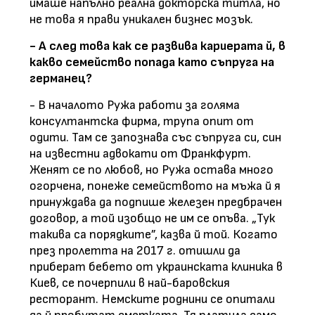
имаше напълно реална докторска титла, но
не това я прави уникален бизнес мозък.
- А след това как се развива кариерата й, в
какво семейство попада като съпруга на
германец?
- В началото Ружа работи за голяма
консултантска фирма, трупа опит от
одити. Там се запознава със съпруга си, син
на известни адвокати от Франкфурт.
Женят се по любов, но Ружа остава много
огорчена, понеже семейството на мъжа й я
принуждава да подпише железен предбрачен
договор, а той изобщо не им се опъва. „Тук
такива са порядките”, казва й той. Когато
през пролетта на 2017 г. отишли да
приберат бебето от украинската клиника в
Киев, се почерпили в най-баровския
ресторант. Немските роднини се опитали