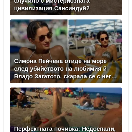
случило с мистериозната
цивилизация Сансиндуй?
Симона Пейчева отиде на море
след убийството на любимия й
Владо Загатото, скарала се с него
за пари
Перфектната почивка: Недоспали,