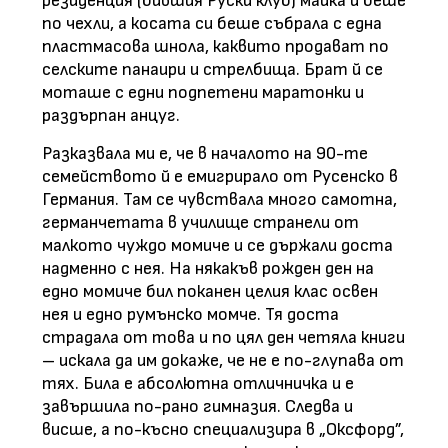
резиденция (бившия Руски клуб) майка й беше
по чехли, а косата си беше събрала с една
пластмасова шнола, каквито продават по
селските панаири и стрелбища. Брат й се
моташе с едни подпетени маратонки и
раздърпан анцуг.
Разказвала ми е, че в началото на 90-те
семейството й е емигрирало от Русенско в
Германия. Там се чувствала много самотна,
германчетата в училище странели от
малкото чуждо момиче и се държали доста
надменно с нея. На някакъв рожден ден на
едно момиче бил поканен целия клас освен
нея и едно румънско момче. Тя доста
страдала от това и по цял ден четяла книги
– искала да им докаже, че не е по-глупава от
тях. Била е абсолютна отличничка и е
завършила по-рано гимназия. Следва и
висше, а по-късно специализира в „Оксфорд”,