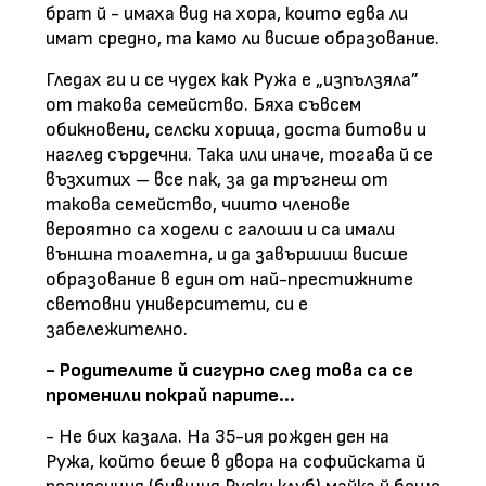
брат й - имаха вид на хора, които едва ли
имат средно, та камо ли висше образование.
Гледах ги и се чудех как Ружа е „изпълзяла”
от такова семейство. Бяха съвсем
обикновени, селски хорица, доста битови и
наглед сърдечни. Така или иначе, тогава й се
възхитих – все пак, за да тръгнеш от
такова семейство, чиито членове
вероятно са ходели с галоши и са имали
външна тоалетна, и да завършиш висше
образование в един от най-престижните
световни университети, си е
забележително.
- Родителите й сигурно след това са се
променили покрай парите...
- Не бих казала. На 35-ия рожден ден на
Ружа, който беше в двора на софийската й