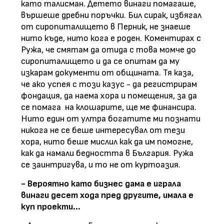
като талисман. Детето винаги помагаше,
вършеше дребни поръчки. Бил сирак, избягал
от сиропиталището в Перник, не знаеше
нито къде, нито кога е роден. Коментирах с
Ружа, че смятам да отида с това момче до
сиропиталището и да се опитам да му
изкарам документи от общината. Тя каза,
че ако успея с този казус - да регистрирам
фондация, да наема хора и помещения, за да
се помага на клошарите, ще ме финансира.
Нито един от ултра богатите ми познати
никога не се беше интересувал от тези
хора, нито беше мислил как да им помогне,
как да намали бедността в България. Ружа
се заинтригува, и то не от куртоазия.
- Вероятно като бизнес дама е играла
винаги десет хода пред другите, имала е
куп проекти...