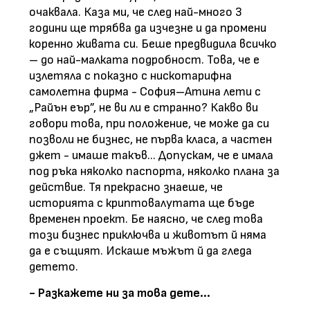
очаквала. Каза ми, че след най-много 3
години ще трябва да изчезне и да промени
коренно живата си. Беше предвидила всичко
– до най-малката подробност. Това, че е
излетяла с показно с нискотарифна
самолетна фирма - София–Атина лети с
„Райън еър”, не ви ли е странно? Какво ви
говори това, при положение, че може да си
позволи не бизнес, не първа класа, а частен
джет - имаше такъв... Допускам, че е имала
под ръка няколко паспорта, няколко плана за
действие. Тя прекрасно знаеше, че
историята с криптовалутата ще бъде
временен проект. Бе наясно, че след това
този бизнес приключва и животът й няма
да е същият. Искаше мъжът й да гледа
детето.
- Разкажете ни за това дете...