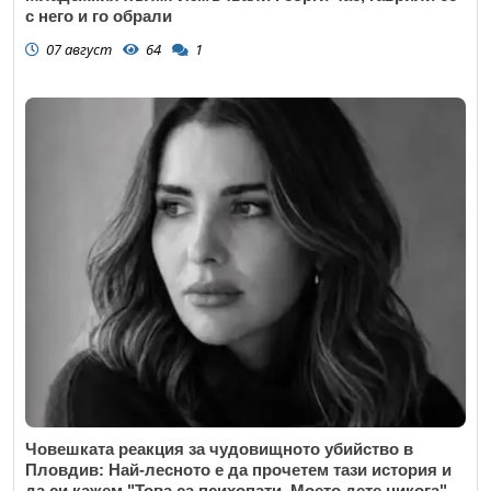
с него и го обрали
07 август
64
1
Човешката реакция за чудовищното убийство в
Пловдив: Най-лесното е да прочетем тази история и
да си кажем "Това са психопати. Моето дете никога"