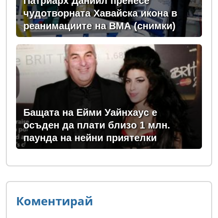
Патриарх Даниил пренесе
чудотворната Хавайска икона в
реанимациите на ВМА (снимки)
Бащата на Ейми Уайнхаус е
осъден да плати близо 1 млн.
паунда на нейни приятелки
Коментирай