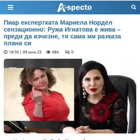
Пиар експертката Мариела Нордел
сензационно: Ружа Игнатова е жива –
преди да изчезне, тя сама ми разказа
плана си
18:50 | 09 юни 25
684
0