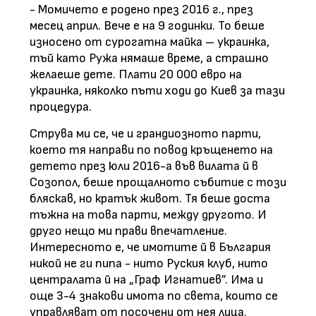
- Момичето е родено през 2016 г., през
месец април. Вече е на 9 годинки. То беше
износено от сурогатна майка – украинка,
тъй като Ружа нямаше време, а страшно
желаеше дете. Плати 20 000 евро на
украинка, няколко пъти ходи до Киев за тази
процедура.
Струва ми се, че и грандиозното парти,
което тя направи по повод кръщенето на
детето през юли 2016-а във вилата й в
Созопол, беше прощалното събитие с този
бляскав, но кратък живот. Тя беше доста
тъжна на това парти, между другото. И
друго нещо ми прави впечатление.
Интересното е, че имотите й в България
никой не ги пипа - нито Руския клуб, нито
централата й на „Граф Игнатиев”. Има и
още 3-4 знакови имота по света, които се
управляват от посочени от нея лица.