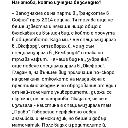
Игнатова, която изчезна безследно?
- Запознахме се на парти в „Грандхотел в
София” през 2014 година. Тя тогава още не
беше известна и нямаше нищо общо с
бляскавия си външен вид, с който е прочута
в обществото. Каза ми, че е специализирала
в „Оксфорд”, отговорих й, че аз съм
специализирала в „Кембридж” и така ни
тръгва лафът. Нямаше вид на „зубрачка”,
още повече специализирала в „Оксфорд”.
Гледам я, на външен вид приличаше по-скоро
на домакиня, отколкото на млада жена с
престижно академично образование от един
от най-големите университети, държи се
скромно, не се натрапва. Оказа се, че не е
излъгала - наистина е специализирала там
„Право”. Говореше перфектно освен
английски и немски език, но беше и добър
математик. Поле видях и родителите й,