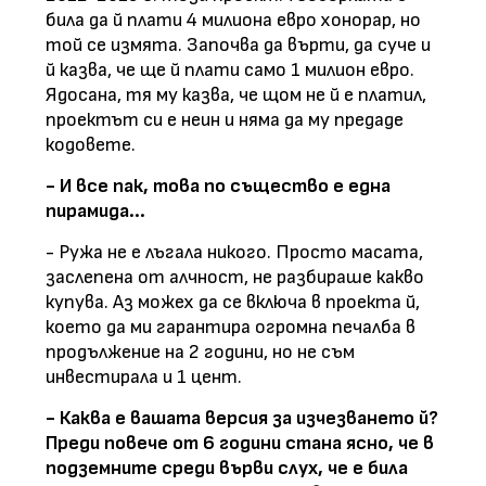
била да й плати 4 милиона евро хонорар, но
той се измята. Започва да върти, да суче и
й казва, че ще й плати само 1 милион евро.
Ядосана, тя му казва, че щом не й е платил,
проектът си е неин и няма да му предаде
кодовете.
- И все пак, това по същество е една
пирамида...
- Ружа не е лъгала никого. Просто масата,
заслепена от алчност, не разбираше какво
купува. Аз можех да се включа в проекта й,
което да ми гарантира огромна печалба в
продължение на 2 години, но не съм
инвестирала и 1 цент.
- Каква е вашата версия за изчезването й?
Преди повече от 6 години стана ясно, че в
подземните среди върви слух, че е била