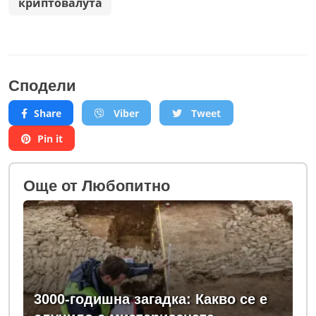
криптовалута
Сподели
Share
Viber
Tweet
Pin it
Oще от Любопитно
3000-годишна загадка: Какво се е