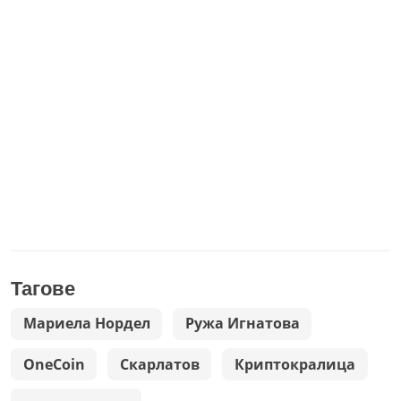
Тагове
Мариела Нордел
Ружа Игнатова
OneCoin
Скарлатов
Криптокралица