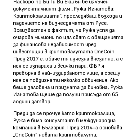
Наскоро по Би Ти Ви Екшън бе излъчен
документалният филм „Ружа Игнатова:
Криптокралицата”, проследяващ възхода и
падението на бизнесдамата от Русе.
Всеизвестен е фактът, че Ружа успя да
очарова милиони по цял свят с обещанията
за финансова независимост чрез
инвестиции в криптовалутата OneCoin.
През 2017 г. обаче тя изчезна внезапно, а с
нея се изпариха и всички пари. ФБР я
превърна в най-издирваното лице, а срещу
нея са повдигнати няколко обвинения. Ако
беше заловена и призната за виновна, Ружа
Игнатова щеше да получи присъда от 65
години затвор.
Преди да се прочуе като криптокралица,
Ружа е била консултант в международна
компания в България. През 2014-а основава
„ОnеСоіn” новата криптовалута,