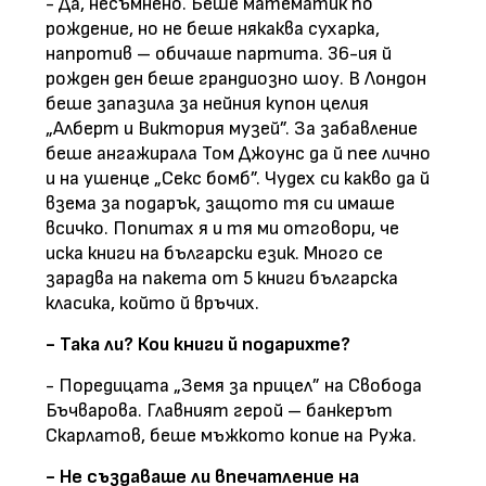
- Да, несъмнено. Беше математик по
рождение, но не беше някаква сухарка,
напротив – обичаше партита. 36-ия й
рожден ден беше грандиозно шоу. В Лондон
беше запазила за нейния купон целия
„Алберт и Виктория музей”. За забавление
беше ангажирала Том Джоунс да й пее лично
и на ушенце „Секс бомб”. Чудех си какво да й
взема за подарък, защото тя си имаше
всичко. Попитах я и тя ми отговори, че
иска книги на български език. Много се
зарадва на пакета от 5 книги българска
класика, който й връчих.
- Така ли? Кои книги й подарихте?
- Поредицата „Земя за прицел” на Свобода
Бъчварова. Главният герой – банкерът
Скарлатов, беше мъжкото копие на Ружа.
- Не създаваше ли впечатление на