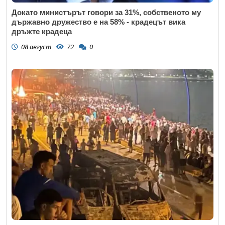
Докато министърът говори за 31%, собственото му
държавно дружество е на 58% - крадецът вика
дръжте крадеца
08 август
72
0