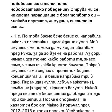
новобогаташ с типичното
новобогаташко поведение? Струва ми се,
че доста парадираше с богатството си –
лъскави партита, лимузини, гигантска
яхта...
- Не. По това време вече беше си направила
няколко пластики и изглеждаше супер. Мой
съученик ме помоли да му ходатайствам
пред Ружа, за да го вземе на работа. Аз дори
нямах идея точно какво работи тя, знаех
само, че има някаква крипто валута. Покрай
съученика ми седнах и прочетох бизнес
концепцията й. Тя беше направила три в
едно. Пирамида (мулти левъл маркетинг),
гемблинг (хазарт) и крипто валута. Никой
преди нея не се беше сетил да обедини тези
три концепции. После е споделяла, че
хазартен бос от Макао й поръчал през
2012-2013 г. този проект. Уговорката е