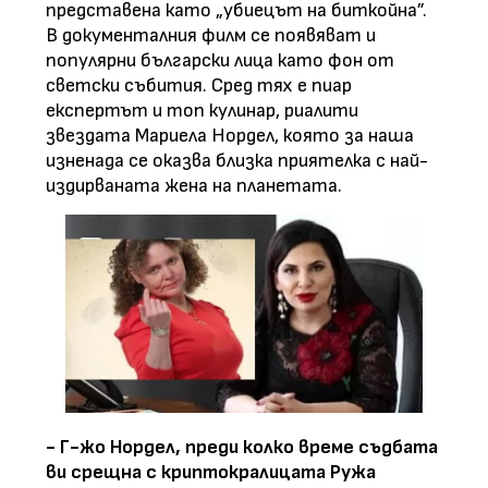
представена като „убиецът на биткойна”.
В документалния филм се появяват и
популярни български лица като фон от
светски събития. Сред тях е пиар
експертът и топ кулинар, риалити
звездата Мариела Нордел, която за наша
изненада се оказва близка приятелка с най-
издирваната жена на планетата.
- Г-жо Нордел, преди колко време съдбата
ви срещна с криптокралицата Ружа