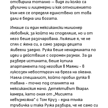
отсвирила тотално – видя ги колко са
двулични и лицемерни и как отношението
към нея се определя единствено от това
дали е бедна или богата.
Имаше си един мексикански милионер
любовник, за който ми споделяше, но и от
него беше разочарована. Лъжеше я, че не
спял с жена си, а само заради децата
живеели заедно. Ружа беше ненадмината по
идеи и действаше с огромен размах. За да
разбере истината, беше купила
апартамента под неговия в Маями - в
луксозен небостъргач на брега на океана.
Наела специалист, който пробил дупка в
тавана - точно под спалнята на
мексиканския мачо. Детективът вкарал
камера, като оная от „Мисията
невъзможна” с Том Круз - една тънка
тръбичка и така Ружа разбира, че не само си