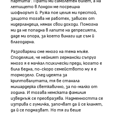
партита”. Прати ми самолетен билет, а на
летището в Лондон ме посрещна
шофьорът й. Ружа пое целия ми престой,
защото тогава не работех, зависех от
нидерландеца, нямах свои доходи. Помогна
ми да не попадна в лапите на депресията,
даде ми опора, за което винаги ще съм й
благодарна.
Разговаряли сме много на тема мъже.
Споделяше, че нейният германски съпруг
много я е мачкал психически преди, когато е
била бедна, по-скоро семейството му я е
тормозело. След идеята за
криптовалутата, тя бе станала
милиардерка светкавично, за по-малко от
година. И тогава немската фамилия
изведнъж се преобразява. Надменността се
изтрива с гумичка, започват да й се кланят,
да й се подмазват. Но тя ги беше