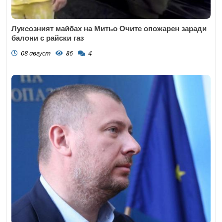
Луксозният майбах на Митьо Очите опожарен заради
балони с райски газ
08 август
86
4