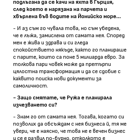
подлъгана да се качи на яхта в Гърция,
след което е нарязана на парчета и
хвърлена във водите на Йонийско море...
- И аз съм го чувала това, но съм убедена,
че е лъжа, замислена от самата нея. Според
мен е жива и здрава и си гледа
спокойствието някъде, както го планираше
с парите, които са поне 5 милиарда евро. За
толкова пари човек може да претърпи
цялостна трансформация и да се сдобие с
каквито поиска нови документи за
самоличност.
- Защо смятате, че Ружа е планирала
изчезването си?
- Знам го от самата нея. Тогава, когато си
позволих да обсъждам с нея бизнеса й, тя ме
увери, че е наясно, че това не е вечен бизнес
и се е развил по-бурно, отколкото е