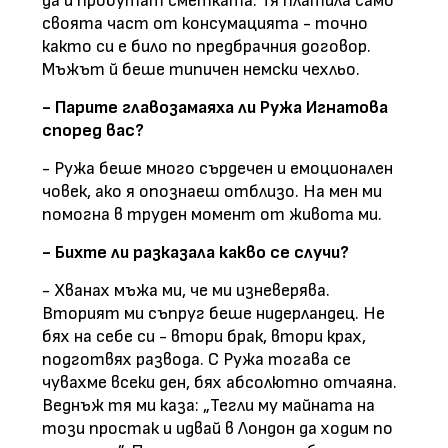
да й пробутат сметката. Тя платила само
своята част от консумацията - точно
както си е било по предбрачния договор.
Мъжът й беше типичен немски чехльо.
- Парите главозамаяха ли Ружа Игнатова
според вас?
- Ружа беше много сърдечен и емоционален
човек, ако я опознаеш отблизо. На мен ми
помогна в труден момент от живота ми.
- Бихте ли разказала какво се случи?
- Хванах мъжа ми, че ми изневерява.
Вторият ми съпруг беше нидерландец. Не
бях на себе си - втори брак, втори крах,
подготвях развода. С Ружа тогава се
чувахме всеки ден, бях абсолютно отчаяна.
Веднъж тя ми каза: „Тегли му майната на
този простак и идвай в Лондон да ходим по