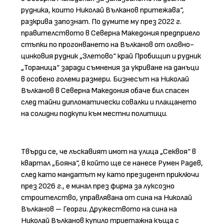
рудника, които Николай Вълканов притежава“,
разкрива запознат. По думите му през 2022 г.
правителството в Северна Македония предприело
стъпки по прогонването на Вълканов от оловно-
цинковия рудник „Злетово“ край Пробищип и рудник
„Тораница“ заради съмнения за укриване на данъци
в особено големи размери. Бизнесът на Николай
Вълканов в Северна Македония обаче бил спасен
след тайни дипломатически совалки и плащането
на солидни подкупи към местни политици.
Твърди се, че лъскавият имот на улица „Секвоя“ в
квартал „Бояна“, в който ще се нанесе Румен Радев,
след като мандатът му като президент приключи
през 2026 г., е минал през фирма за луксозно
строителство, управлявана от сина на Николай
Вълканов – Георги. Дружеството на сина на
Николай Вълканов купило триетажна къща с