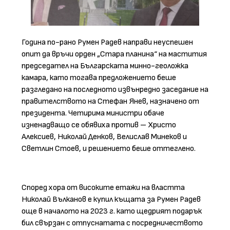
Година по-рано Румен Радев направи неуспешен
опит да връчи орден „Стара планина“ на мастития
председател на Българската минно-геоложка
камара, като тогава предложението беше
разгледано на последното извънредно заседание на
правителството на Стефан Янев, назначено от
президента. Четирима министри обаче
изненадващо се обявиха против – Христо
Алексиев, Николай Денков, Велислав Минеков и
Светлин Стоев, и решението беше оттеглено.
Според хора от високите етажи на властта
Николай Вълканов е купил къщата за Румен Радев
още в началото на 2023 г. като щедрият подарък
бил свързан с отпуснатата с посредничеството