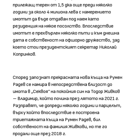
прилежащ терен от 1,5 дка още преди няколко
години за около 4 милиона лева с намерението
имотът да бъде отдаван под наем като
резиденция на някое посолство. Впоследствие
имотът е прехвърлен няколко пъти и към днешна
дата е собственост на офшорно дружество, зад
което стои президентският секретар Николай
Копринков.
Според запознат прекрасната нова къща на Румен
Радев се намира в непосредствена близост до
имота в „Секвоя“ на покойния син на Тодор Живков
– Владимир, който почина през лятото на 2021 г.
Разправят, че допреди няколко години и парцелът,
върху който впоследствие е построена
триетажната къща на Румен Радев, бил
собственост на фамилия Живкови, но те го
продали още през 2018 г.