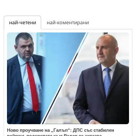
най-четени
най-коментирани
Ново проучване на „Галъп“: ДПС със стабилен
рейтинг, подкрепата към Радев се запазва