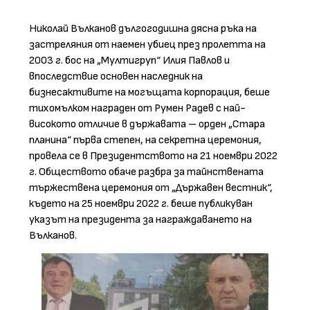
Николай Вълканов дългогодишна дясна ръка на
застреляния от наемен убиец през пролетта на
2003 г. бос на „Мултигруп“ Илия Павлов и
впоследствие основен наследник на
бизнесактивите на могъщата корпорация, беше
тихомълком награден от Румен Радев с най-
високото отличие в държавата – орден „Стара
планина“ първа степен, на секретна церемония,
провела се в Президентството на 21 ноември 2022
г. Обществото обаче разбра за тайнствената
тържествена церемония от „Държавен вестник“,
където на 25 ноември 2022 г. беше публикуван
указът на президента за награждаването на
Вълканов.