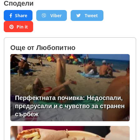
Сподели
Share
Viber
Tweet
Pin it
Oще от Любопитно
Перфектната почивка: Недоспали,
предрусали и с чувство за странен
сърбеж