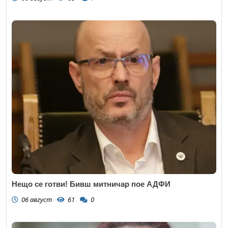
Нещо се готви! Бивш митничар пое АДФИ
06 август
61
0