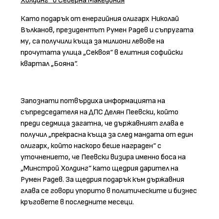
Холдинг“ в Северна Македония
Като подарък от енергийния олигарх Николай
Вълканов, президентът Румен Радев и съпругата
му, са получили къща за милиони левове на
прочутата улица „Секвоя“ в елитния софийски
квартал „Бояна“.
Запознати потвърдиха информацията на
съпредседателя на ДПС Делян Пеевски, който
преди седмица загатна, че държавният глава е
получил „прекрасна къща за след мандата от един
олигарх, който наскоро беше награден“ с
уточнението, че Пеевски визира именно боса на
„Минстрой Холдинг“ като щедрия дарител на
Румен Радев. За щедрия подарък към държавния
глава се говори упорито в политическите и бизнес
кръговете в последните месеци.