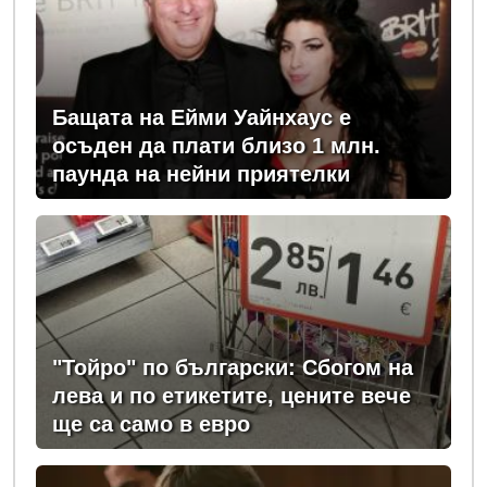
Бащата на Ейми Уайнхаус е
осъден да плати близо 1 млн.
паунда на нейни приятелки
"Тойро" по български: Сбогом на
лева и по етикетите, цените вече
ще са само в евро