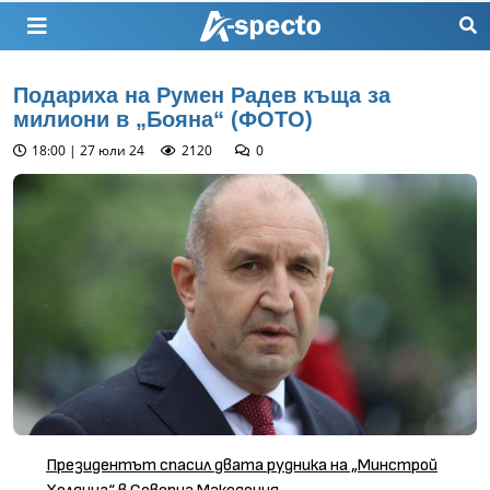
Подариха на Румен Радев къща за
милиони в „Бояна“ (ФОТО)
18:00 | 27 юли 24
2120
0
Президентът спасил двата рудника на „Минстрой