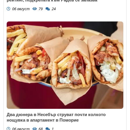
06 август
79
24
Два дюнера в Несебър струват почти колкото
нощувка в апартамент в Поморие
06 август
68
1