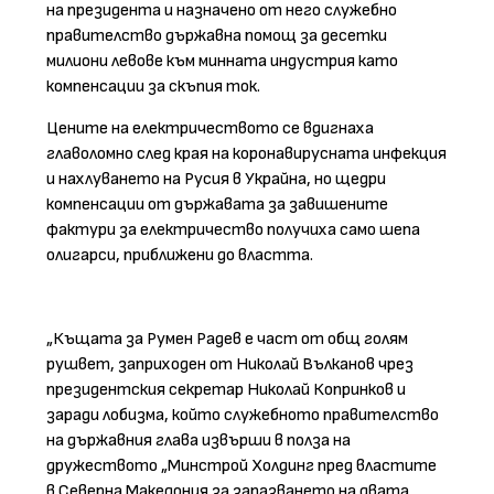
на президента и назначено от него служебно
правителство държавна помощ за десетки
милиони левове към минната индустрия като
компенсации за скъпия ток.
Цените на електричеството се вдигнаха
главоломно след края на коронавирусната инфекция
и нахлуването на Русия в Украйна, но щедри
компенсации от държавата за завишените
фактури за електричество получиха само шепа
олигарси, приближени до властта.
„Къщата за Румен Радев е част от общ голям
рушвет, заприходен от Николай Вълканов чрез
президентския секретар Николай Копринков и
заради лобизма, който служебното правителство
на държавния глава извърши в полза на
дружеството „Минстрой Холдинг пред властите
в Северна Македония за запазването на двата