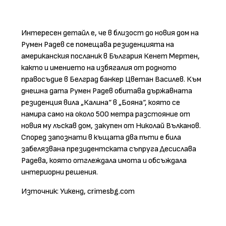
Интересен детайл е, че в близост до новия дом на
Румен Радев се помещава резиденцията на
американския посланик в България Кенет Мертен,
както и имението на избягалия от родното
правосъдие в Белград банкер Цветан Василев. Към
днешна дата Румен Радев обитава държавната
резиденция вила „Калина“ в „Бояна“, която се
намира само на около 500 метра разстояние от
новия му лъскав дом, закупен от Николай Вълканов.
Според запознати в къщата два пъти е била
забелязвана президентската съпруга Десислава
Радева, която отглеждала имота и обсъждала
интериорни решения.
Източник: Уикенд, crimesbg.com