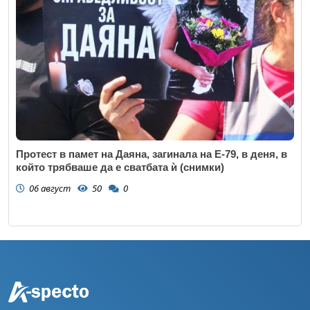
Протест в памет на Даяна, загинала на Е-79, в деня, в
който трябваше да е сватбата ѝ (снимки)
06 август
50
0