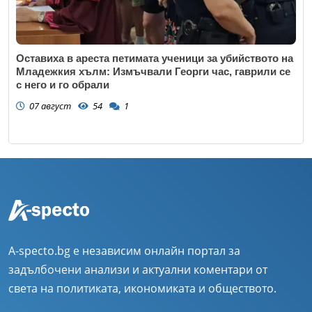
Оставиха в ареста петимата ученици за убийството на
Младежкия хълм: Измъчвали Георги час, гаврили се
с него и го обрали
07 август
54
1
A-specto.bg е независим онлайн портал за
задълбочени анализи и актуални коментари от
света на политиката, икономиката и обществото.