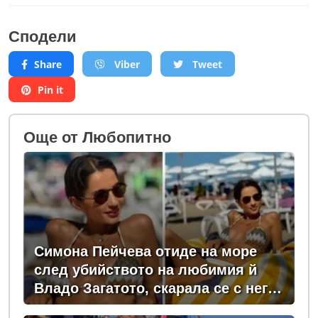
Сподели
Share
Viber
Tweet
Pin it
Oще от Любопитно
Симона Пейчева отиде на море
след убийството на любимия й
Владо Загатото, скарала се с него
за пари