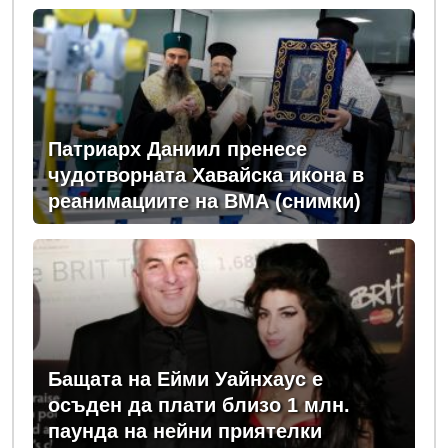
Патриарх Даниил пренесе
чудотворната Хавайска икона в
реанимациите на ВМА (снимки)
Бащата на Ейми Уайнхаус е
осъден да плати близо 1 млн.
паунда на нейни приятелки