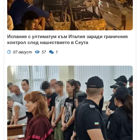
Испания с ултиматум към Италия заради граничния
контрол след нашествието в Сеута
07 август
57
1