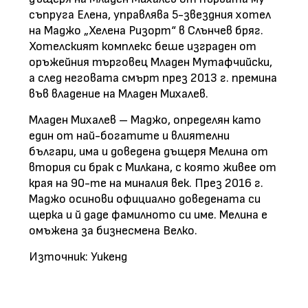
съпруга Елена, управлява 5-звездния хотел
на Маджо „Хелена Ризорт“ в Слънчев бряг.
Хотелският комплекс беше изграден от
оръжейния търговец Младен Мутафчийски,
а след неговата смърт през 2013 г. премина
във владение на Младен Михалев.
Младен Михалев – Маджо, определян като
един от най-богатите и влиятелни
българи, има и доведена дъщеря Мелина от
втория си брак с Милкана, с която живее от
края на 90-те на миналия век. През 2016 г.
Маджо осинови официално доведената си
щерка и й даде фамилното си име. Мелина е
омъжена за бизнесмена Велко.
Източник: Уикенд