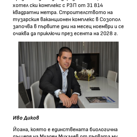
хотел ски комплекс с РЗП от 31 814
квадратни метра. Строителството на
тузарския ваканционен комплекс в Созопол
започва в първите дни на месец ноември и се
очаква да приключи през есента на 2028 г.
Иво Диков
Йоана, която е единствената биологична
дъщеря на Младен Михалев от първата му