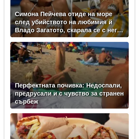
Симона Пейчева отиде на море
след убийството на любимия й
Владо Загатото, скарала се с него
за пари
Перфектната почивка: Недоспали,
предрусали и с чувство за странен
сърбеж