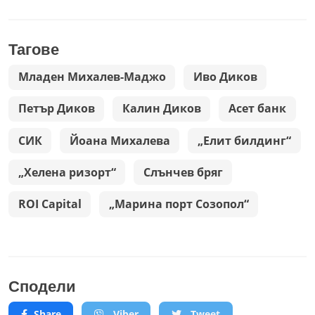
Тагове
Младен Михалев-Маджо
Иво Диков
Петър Диков
Калин Диков
Асет банк
СИК
Йоана Михалева
„Елит билдинг“
„Хелена ризорт“
Слънчев бряг
ROI Capital
„Марина порт Созопол“
Сподели
Share
Viber
Tweet