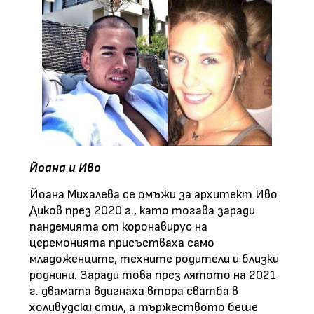
Йоана и Иво
Йоана Михалева се омъжи за архитект Иво
Диков през 2020 г., като тогава заради
пандемията от коронавирус на
церемонията присъстваха само
младоженците, техните родители и близки
роднини. Заради това през лятото на 2021
г. двамата вдигнаха втора сватба в
холивудски стил, а тържеството беше