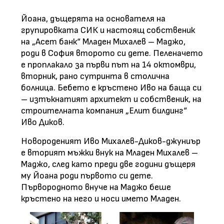
Йоана, дъщерята на основателя на
групировката СИК и настоящ собственик
на „Асет банк“ Младен Михалев – Маджо,
роди в София второто си дете. Пеленачето
е проплакало за първи път на 14 октомври,
вторник, рано сутринта в столична
болница. Бебето е кръстено Иво на баща си
– изтъкнатият архитект и собственик, на
строителната компания „Елит билдинг“
Иво Диков.
Новороденият Иво Михалев-Диков-джуниър
е вторият мъжки внук на Младен Михалев –
Маджо, след като преди две години дъщеря
му Йоана роди първото си дете.
Първородното внуче на Маджо беше
кръстено на него и носи името Младен.