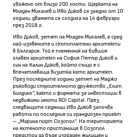
уважено от близо 200 гости. Щерката на
Младен Михалев и Иво Диков са заедно от 10
години, двамата се сгодиха на 14 февруари
през 2018 г.
Иво Диков, зетят на Младен Михалев, е сред
най-изявените и скъпоплатени архитекти
в България. Той е племенник на бившия
главен архитект на София Петър Диков и
син на Калин Диков, който също е с
впечатляваща визитка като архитект.
През последните години зетят на Маджо
ръководи строителното дружество „Елит
Билдинг“, както и фирмата за инвестиции в
недвижими имоти ROI Capital. През
следващите седмици Иво Диков започва
работа по последния си грандиозен проект
– „Марина порт Созопол“. На територията
на яхтеното пристанище в Созопол
предстои да бъде изграден жилищен и