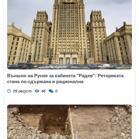
Външно на Русия за кабинета "Радев": Реториката
стана по-сдържана и рационална
09 август
46
0