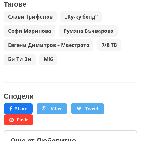
Тагове
Слави Трифонов
„Ку-ку бенд“
Софи Маринова
Румяна Бъчварова
Евгени Димитров – Маестрото
7/8 ТВ
Би Ти Ви
MI6
Сподели
Share
Viber
Tweet
Pin it
Oще от Любопитно