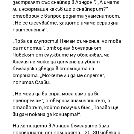
застрелят със снайпер в Лондон!“. „А имате
ли информация какъв ще е снайперът?“,
отговорил с въпрос родната знаменитост.
„Не се шегувайте, защото имаме сериозни
притеснения!“.
„Това са глупости! Нямам съмнения, че това
са тъпотии“, отвърнал българинът.
Човекът от службите му обяснявал, че
Англия не може да допусне да убият
българска звезда в столицата на
страната. „Можете ли да ме спрете“,
попитал Слави.
„Не мога да ви спра, мога само да ви
препоръчам“, отвърнал англичанинът, а
отговорът, който получил бил: „Тогава ще
ви дам покана за концерта!“.
На летището в Лондон българите били
посрещнати от полицията. „20-30 човека с