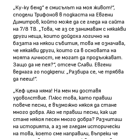
„Ку-ку бенд“ е смисълът на моя живот!“,
сподели Трифонов в подкаста на Евгени
Димитров, който може да се гледа на сайта
на 7/8 ТВ. „Това, че аз се занимавам с някакви
други неща, които дойдоха логично на
базата на някои събития, това не означава,
че някакви други, които са в основата на
моята личност, не могат да продължават.
Защо да не пея?“, отсече Слави. Евгени
веднага го подкрепи: „Разбира се, че трябва
да пееш!“.
„Кеф цена няма! На мен ми доставя
удоволствие. Плюс това, като правиш
повече песни, е възможно някоя да стане
много добра. Ако не правиш песни, как ще
стане някоя песен много добра? Разчиташ
на историята, а аз не гледам исторически
на това, което сме направили, въпреки че