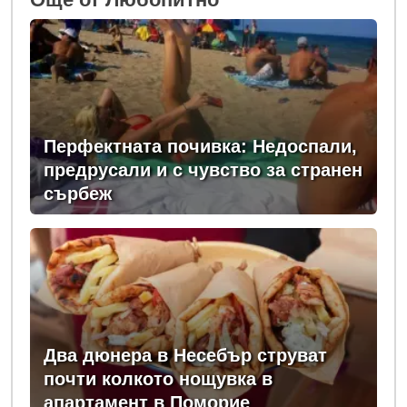
Перфектната почивка: Недоспали,
предрусали и с чувство за странен
сърбеж
Два дюнера в Несебър струват
почти колкото нощувка в
апартамент в Поморие