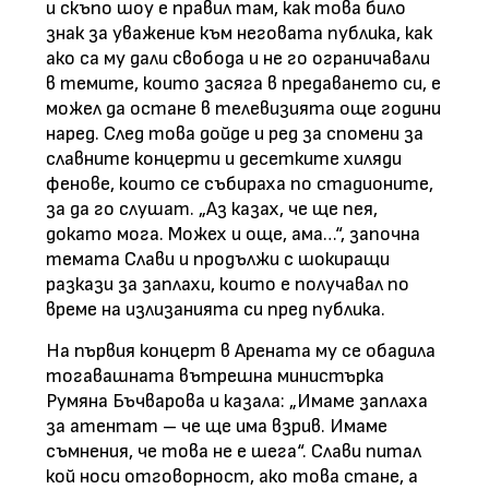
и скъпо шоу е правил там, как това било
знак за уважение към неговата публика, как
ако са му дали свобода и не го ограничавали
в темите, които засяга в предаването си, е
можел да остане в телевизията още години
наред. След това дойде и ред за спомени за
славните концерти и десетките хиляди
фенове, които се събираха по стадионите,
за да го слушат. „Аз казах, че ще пея,
докато мога. Можех и още, ама…“, започна
темата Слави и продължи с шокиращи
разкази за заплахи, които е получавал по
време на излизанията си пред публика.
На първия концерт в Арената му се обадила
тогавашната вътрешна министърка
Румяна Бъчварова и казала: „Имаме заплаха
за атентат – че ще има взрив. Имаме
съмнения, че това не е шега“. Слави питал
кой носи отговорност, ако това стане, а