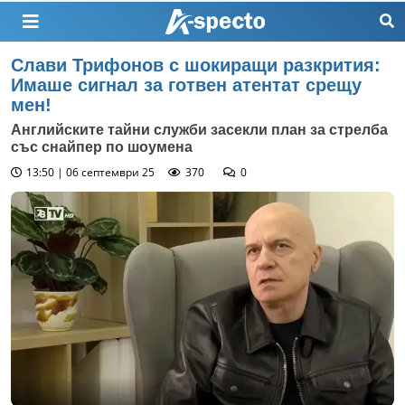
Слави Трифонов с шокиращи разкрития:
Имаше сигнал за готвен атентат срещу
мен!
Английските тайни служби засекли план за стрелба
със снайпер по шоумена
13:50 | 06 септември 25
370
0