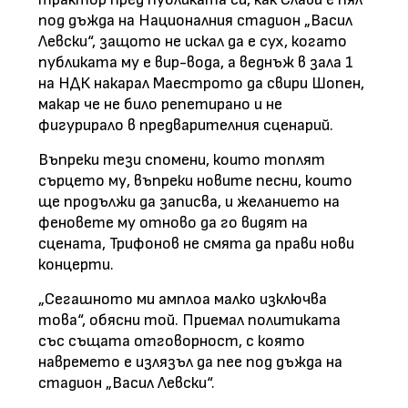
под дъжда на Националния стадион „Васил
Левски“, защото не искал да е сух, когато
публиката му е вир-вода, а веднъж в зала 1
на НДК накарал Маестрото да свири Шопен,
макар че не било репетирано и не
фигурирало в предварителния сценарий.
Въпреки тези спомени, които топлят
сърцето му, въпреки новите песни, които
ще продължи да записва, и желанието на
феновете му отново да го видят на
сцената, Трифонов не смята да прави нови
концерти.
„Сегашното ми амплоа малко изключва
това“, обясни той. Приемал политиката
със същата отговорност, с която
навремето е излязъл да пее под дъжда на
стадион „Васил Левски“.