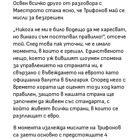
Освен всичко друго от разговора с
Маестрото стана ясно, че Трифонов май се
мисли за безгрешен.
„Никога не ми е било водещо да ме харесват,
но винаги съм постъпвал правилно!“, отсече
той. След това пак уточни, че е имало
моменти, в които е грешал. Единственото
нещо, което уж бившият шоумен спомена
за управлението на страната ни, е
свързано с въвеждането на еврото като
официална валута в България. Според него с
времето хората ще оценят този ход като
правилен, защото в нашата страна ще
започнем да живеем със стандарта, с
който живеят всички страни, в които се
разплащат с евро.
В момента изглежда мислите на Трифонов
са заети основно с предстоящите 4