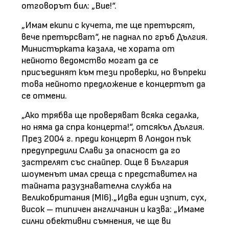
отговорът бил: „Вие!“.
„Имам екипи с кучета, те ще претърсят,
вече претърсват“, не паднал по гръб Дългия.
Министърката казала, че хората от
нейното ведомство могат да се
присъединят към тези проверки, но въпреки
това нейното предложение е концертът да
се отмени.
„Ако трябва ще проверяват всяка седалка,
но няма да спра концерта!“, отсякъл Дългия.
През 2004 г. преди концерт в Лондон пък
предупредили Слави за опасност да го
застрелят със снайпер. Още в България
шоуменът имал среща с представител на
тайната разузнавателна служба на
Великобритания (MI6).„Идва един изпит, сух,
висок – типичен англичанин и казва: „Имаме
силни обективни съмнения, че ще ви