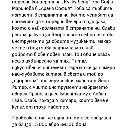
поредни концерта на „Ку-ку бенд“ със Софи
Маринова в „Арена София“. Това са първите
артисти в страната ни, които успяват да
напълнят за 4 поредни вечери тази зала,
която е най-голямата в страната ни. Слави
решил да купи за въпросните събития нови
инструменти за своите музиканти, макар
че те и без това разполагали с най-
доброто в световен план. Той обаче искал
нещо извънредно за тях. Питал
изкуствения интелект къде може да намери
най-хубавите китари в света и той го
„изпратил“ при германския майстор Йенс
Ритер, с чиито инструменти навремето
свирел Принс, а днес клиентка му е Лейди
Гага. Слави показа 4 китари, които вече е
купил от този майстор.
Проверка сочи, че една от тях се предлага
за близо 15 000 евро или 30 бона.