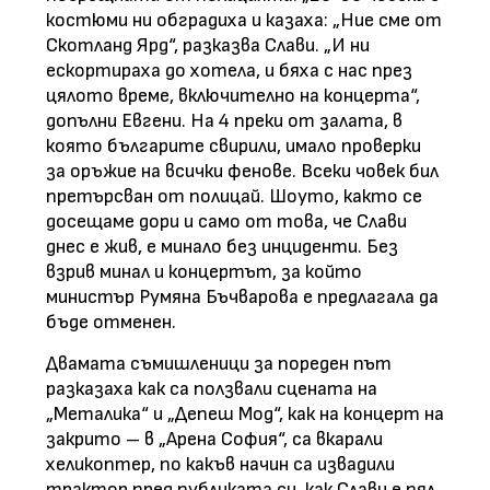
костюми ни обградиха и казаха: „Ние сме от
Скотланд Ярд“, разказва Слави. „И ни
ескортираха до хотела, и бяха с нас през
цялото време, включително на концерта“,
допълни Евгени. На 4 преки от залата, в
която българите свирили, имало проверки
за оръжие на всички фенове. Всеки човек бил
претърсван от полицай. Шоуто, както се
досещаме дори и само от това, че Слави
днес е жив, е минало без инциденти. Без
взрив минал и концертът, за който
министър Румяна Бъчварова е предлагала да
бъде отменен.
Двамата съмишленици за пореден път
разказаха как са ползвали сцената на
„Металика“ и „Депеш Мод“, как на концерт на
закрито – в „Арена София“, са вкарали
хеликоптер, по какъв начин са извадили
трактор пред публиката си, как Слави е пял