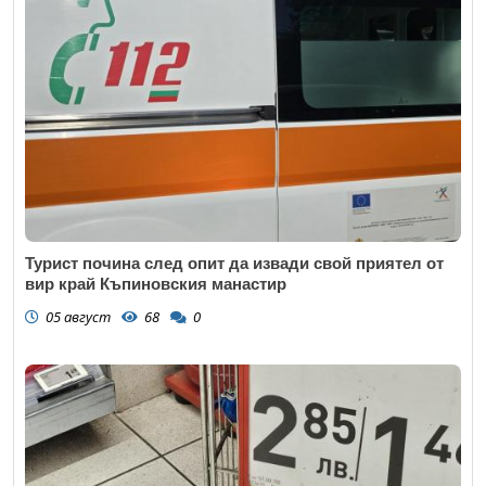
Турист почина след опит да извади свой приятел от
вир край Къпиновския манастир
05 август
68
0