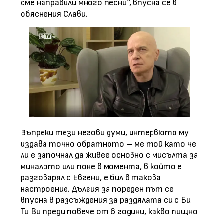
сме направили много песни“, впусна се в
обяснения Слави.
Въпреки тези негови думи, интервюто му
издава точно обратното – ме той като че
ли е започнал да живее основно с мисълта за
миналото или поне в момента, в който е
разговарял с Евгени, е бил в такова
настроение. Дългия за пореден път се
впусна в разсъждения за раздялата си с Би
Ти Ви преди повече от 6 години, какво пищно