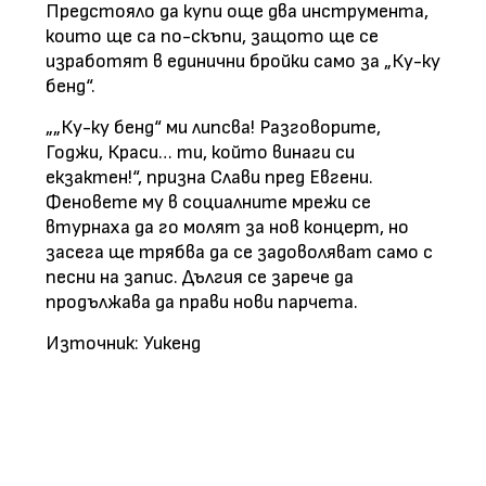
Предстояло да купи още два инструмента,
които ще са по-скъпи, защото ще се
изработят в единични бройки само за „Ку-ку
бенд“.
„„Ку-ку бенд“ ми липсва! Разговорите,
Годжи, Краси… ти, който винаги си
екзактен!“, призна Слави пред Евгени.
Феновете му в социалните мрежи се
втурнаха да го молят за нов концерт, но
засега ще трябва да се задоволяват само с
песни на запис. Дългия се зарече да
продължава да прави нови парчета.
Източник: Уикенд