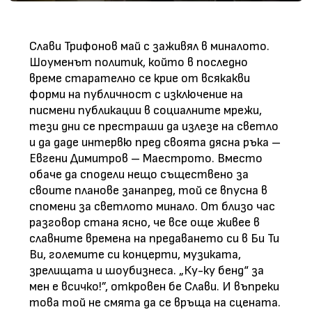
Слави Трифонов май с заживял в миналото.
Шоуменът политик, който в последно
време старателно се крие от всякакви
форми на публичност с изключение на
писмени публикации в социалните мрежи,
тези дни се престраши да излезе на светло
и да даде интервю пред своята дясна ръка –
Евгени Димитров – Маестрото. Вместо
обаче да сподели нещо съществено за
своите планове занапред, той се впусна в
спомени за светлото минало. От близо час
разговор стана ясно, че все още живее в
славните времена на предаването си в Би Ти
Ви, големите си концерти, музиката,
зрелищата и шоубизнеса. „Ку-ку бенд“ за
мен е всичко!”, откровен бе Слави. И въпреки
това той не смята да се връща на сцената.