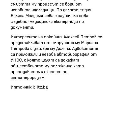
смъртта му процесът се води от
неговите наследници. По делото съдия
Биляна Магдалинчева е назначила нова
съдебно-медицинска експертиза по
документи.
Интересите на покойния Алексей Петров се
представляват от съпругата му Мариана
Петрова и дъщеря му Диляна. Адвокатите
са приложили и негова автобиография от
УНСС, с която целят да докажат
общественото му положение като
преподавател и експерт по
антитероризъм.
Източник: blitz.bg