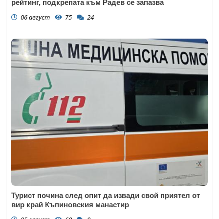
рейтинг, подкрепата към Радев се запазва
06 август
75
24
Турист почина след опит да извади свой приятел от
вир край Къпиновския манастир