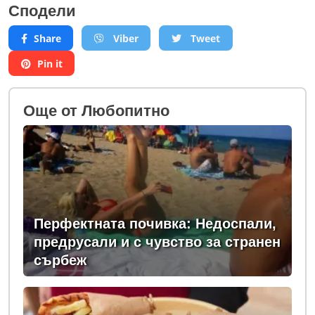
Сподели
Share
Viber
Tweet
Pin it
Oще от Любопитно
Перфектната почивка: Недоспали,
предрусали и с чувство за странен
сърбеж