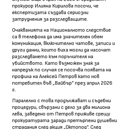
прокурор Илияна Кирилова посочи, че
експертизата създава сериозни
затруднения за разследващите.
Очакванията на Националното следствие
са в телефона да има значителен обем
комуникация, включително чатове, записи и
други данни, които биха могли да насочат
разследването към поръчителя на
убийството. Като възможен знак за
напредък по случая се посочва появата на
профила на Алексей Петров като нов
потребител във „Вайбър“ през април 2026
г.
Паралелно с това продължават и съдебни
процедури, свързани с дело за два милиона
лева, заведено от Петров приживе срещу
прокуратурата заради претърпени душевни
страдания след акция „Октопод“. След