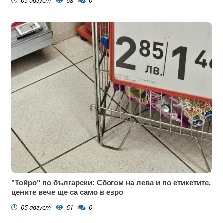
05 август
68
0
"Тойро" по български: Сбогом на лева и по етикетите,
цените вече ще са само в евро
05 август
61
0