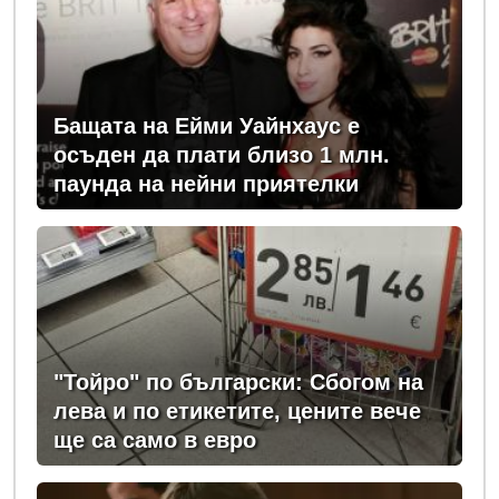
Бащата на Ейми Уайнхаус е
осъден да плати близо 1 млн.
паунда на нейни приятелки
"Тойро" по български: Сбогом на
лева и по етикетите, цените вече
ще са само в евро