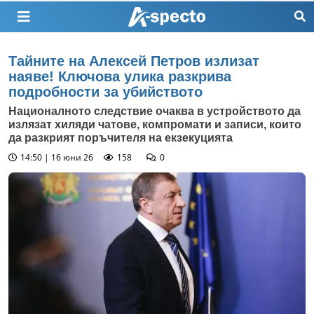
Тайните на Алексей Петров излизат
наяве! Ключова улика разкрива
подробности за убийството
Националното следствие очаква в устройството да
излязат хиляди чатове, компромати и записи, които
да разкрият поръчителя на екзекуцията
14:50 | 16 юни 26
158
0