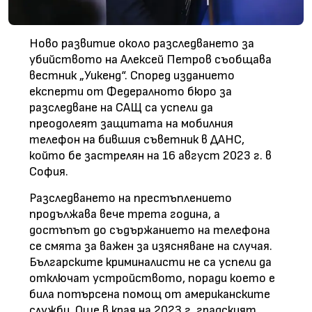
Ново развитие около разследването за
убийството на Алексей Петров съобщава
вестник „Уикенд“. Според изданието
експерти от Федералното бюро за
разследване на САЩ са успели да
преодолеят защитата на мобилния
телефон на бившия съветник в ДАНС,
който бе застрелян на 16 август 2023 г. в
София.
Разследването на престъплението
продължава вече трета година, а
достъпът до съдържанието на телефона
се смята за важен за изясняване на случая.
Българските криминалисти не са успели да
отключат устройството, поради което е
била потърсена помощ от американските
служби. Още в края на 2023 г. градският