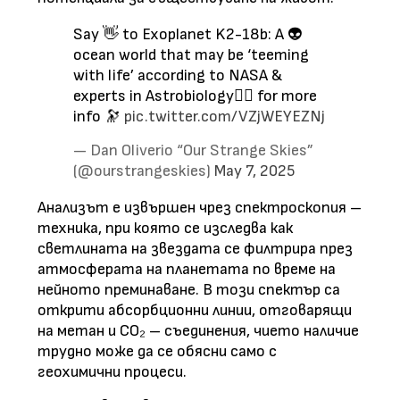
Say 👋 to Exoplanet K2-18b: A 👽
ocean world that may be ‘teeming
with life’ according to NASA &
experts in Astrobiology👇🏻 for more
info 🔭
pic.twitter.com/VZjWEYEZNj
— Dan Oliverio “Our Strange Skies”
(@ourstrangeskies)
May 7, 2025
Анализът е извършен чрез спектроскопия –
техника, при която се изследва как
светлината на звездата се филтрира през
атмосферата на планетата по време на
нейното преминаване. В този спектър са
открити абсорбционни линии, отговарящи
на метан и CO₂ – съединения, чието наличие
трудно може да се обясни само с
геохимични процеси.