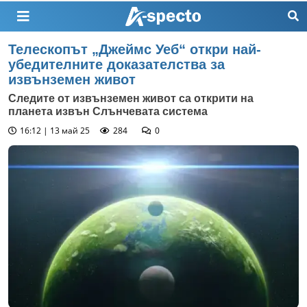
Teлескопът „Джеймс Уеб“ откри най-
убедителните доказателства за
извънземен живот
Следите от извънземен живот са открити на
планета извън Слънчевата система
16:12 | 13 май 25
284
0