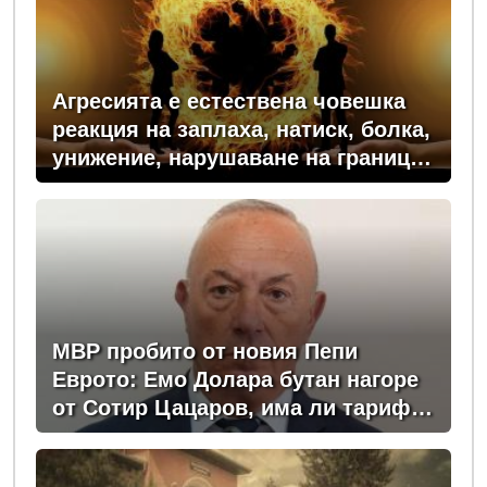
Агресията е естествена човешка
реакция на заплаха, натиск, болка,
унижение, нарушаване на граници
или пречка за постигане на важна
цел
МВР пробито от новия Пепи
Еврото: Емо Долара бутан нагоре
от Сотир Цацаров, има ли тарифа
за назначаване и уволняване?
(ЗАПОВЕД)