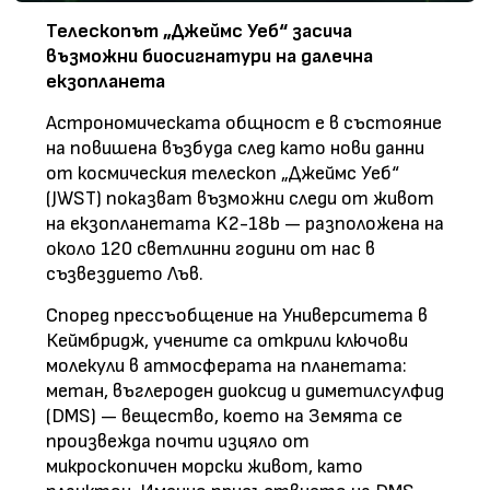
Телескопът „Джеймс Уеб“ засича
възможни биосигнатури на далечна
екзопланета
Астрономическата общност е в състояние
на повишена възбуда след като нови данни
от космическия телескоп „Джеймс Уеб“
(JWST) показват възможни следи от живот
на екзопланетата K2-18b — разположена на
около 120 светлинни години от нас в
съзвездието Лъв.
Според прессъобщение на Университета в
Кеймбридж, учените са открили ключови
молекули в атмосферата на планетата:
метан, въглероден диоксид и диметилсулфид
(DMS) — вещество, което на Земята се
произвежда почти изцяло от
микроскопичен морски живот, като