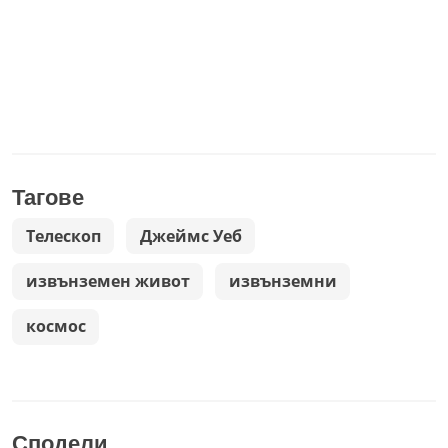
Тагове
Телескоп
Джеймс Уеб
извънземен живот
извънземни
космос
Сподели