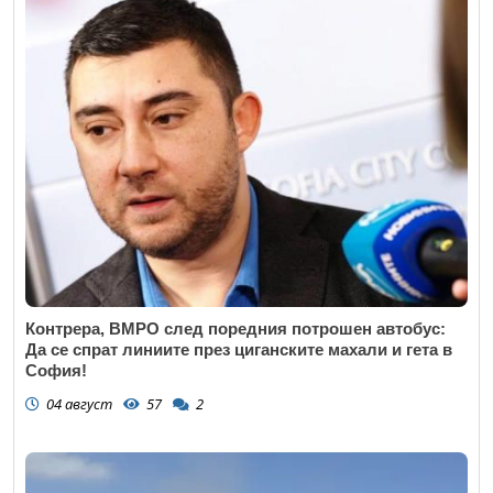
Контрера, ВМРО след поредния потрошен автобус:
Да се спрат линиите през циганските махали и гета в
София!
04 август
57
2