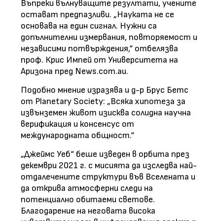
Въпреки вълнуващите резултати, учените
остават предпазливи. „Науката не се
основава на един сигнал. Нужни са
допълнителни измервания, повторяемост и
независими потвърждения,“ отбелязва
проф. Крис Импей от Университета на
Аризона пред News.com.au.
Подобно мнение изразява и д-р Брус Бетс
от Planetary Society: „Всяка хипотеза за
извънземен живот изисква солидна научна
верификация и консенсус от
международната общност.“
„Джеймс Уеб“ беше изведен в орбита през
декември 2021 г. с мисията да изследва най-
отдалечените структури във Вселената и
да открива атмосферни следи на
потенциално обитаеми светове.
Благодарение на неговата висока