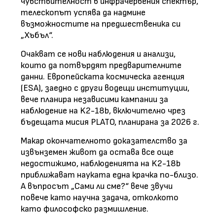
чувствителност в инфрачервения спектър,
телескопът успява да надмине
възможностите на предшественика си
„Хъбъл“.
Очакват се нови наблюдения и анализи,
които да потвърдят предварителните
данни. Европейската космическа агенция
(ESA), заедно с други водещи институции,
вече планира независими кампании за
наблюдение на K2-18b, включително чрез
бъдещата мисия PLATO, планирана за 2026 г.
Макар окончателното доказателство за
извънземен живот да остава все още
недостижимо, наблюденията на K2-18b
приближават науката една крачка по-близо.
А въпросът „Сами ли сме?“ вече звучи
повече като научна задача, отколкото
като философско размишление.