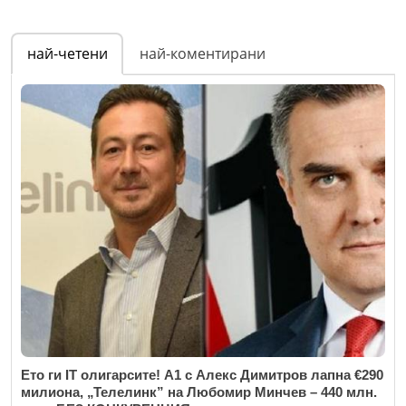
най-четени
най-коментирани
Ето ги IT олигарсите! А1 с Алекс Димитров лапна €290
милиона, „Телелинк” на Любомир Минчев – 440 млн.