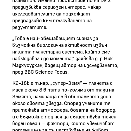
планктон. Именно присъствието на DMS
предизвиква сериозен интерес, макар
изследователите да подхождат
предпазливо към тълкуването на
резултатите.
„Това е най-обещаващият сигнал за
възможна биологична активност извън
нашата планетарна система, който сме
наблюдавали до момента,“ заявява д-р Ник
Мадхусудхан, водещ автор на изследването,
пред BBC Science Focus.
K2-18b е т.нар. „супер-Земя“ — планета с
маса около 8.6 пъти по-голяма от тази на
Земята, намираща се в обитаемата зона
около своята звезда. Според учените тя
притежава атмосфера, богата на водород,
и е възможно под нея да съществува течен
воден океан — фактори, които увеличават
потенциала за съществуване на живот.