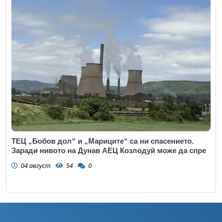
ТЕЦ „Бобов дол“ и „Мариците“ са ни спасението.
Заради нивото на Дунав АЕЦ Козлодуй може да спре
04 август
54
0