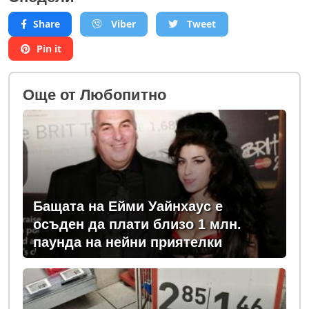
Share
Viber
Tweet
Pin it
Oще от Любопитно
Бащата на Ейми Уайнхаус е
осъден да плати близо 1 млн.
паунда на нейни приятелки