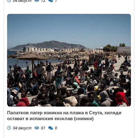
04 август
72
1
Палатков лагер изникна на плажа в Сеута, хиляди
остават в испанския ексклав (снимки)
04 август
61
0