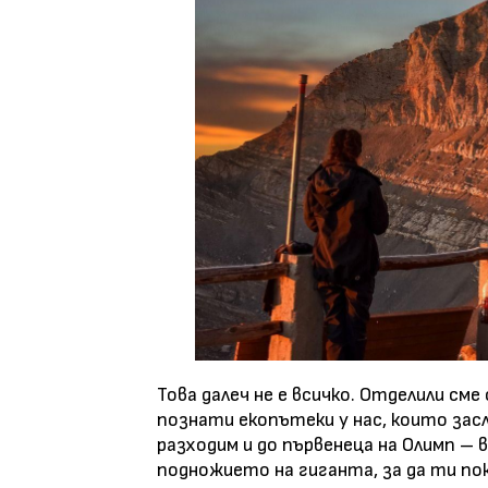
Това далеч не е всичко. Отделили см
познати екопътеки у нас, които зас
разходим и до първенеца на Олимп –
подножието на гиганта, за да ти п