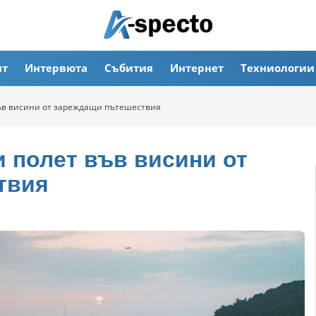
ят
Интервюта
Събития
Интернет
Техниологии
 във висини от зареждащи пътешествия
ки полет във висини от
твия