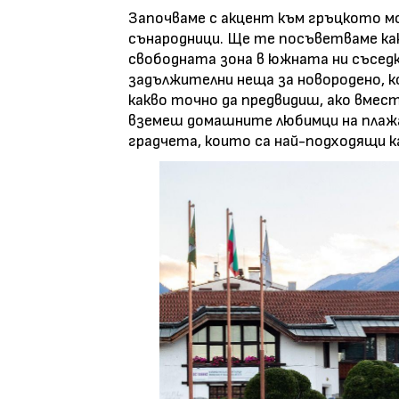
Започваме с акцент към гръцкото мо
сънародници. Ще те посъветваме как
свободната зона в южната ни съседк
задължителни неща за новородено, к
какво точно да предвидиш, ако вмест
вземеш домашните любимци на плажа 
градчета, които са най-подходящи ка