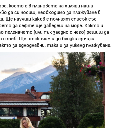
ре, което е в плановете на хиляди наши
во да си носиш, необходимо за плажуване в
а. Ще научиш какъв е пълният списък със
оето за сефте ще заведеш на море. Както и
о пеленачето (или пък заедно с него) решиш да
с теб. Ще отскочим и до близки гръцки
кто за еднодневни, така и за уикенд плажуване.