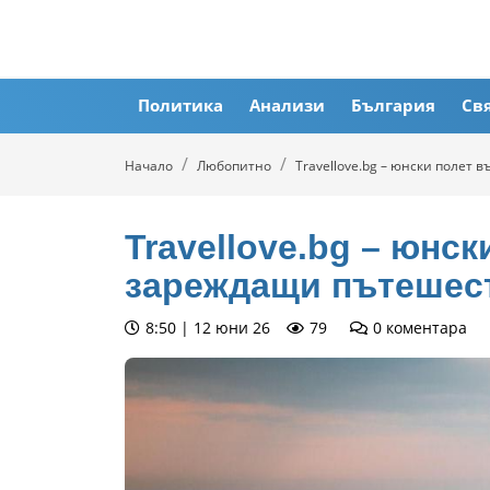
Политика
Анализи
България
Св
Начало
Любопитно
Travellove.bg – юнски полет
Travellove.bg – юнс
зареждащи пътешес
8:50 | 12 юни 26
79
0
коментара