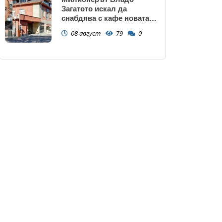
Загатото искал да
снабдява с кафе новата
власт
08 август
79
0