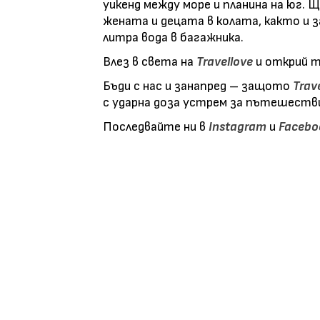
уикенд между море и планина на юг.
жената и децата в колата, както и 
литра вода в багажника.
Влез в света на
Travellove
и открий т
Бъди с нас и занапред – защото
Trav
с ударна доза устрем за пътешестви
Последвайте ни в
Instagram
и
Facebo