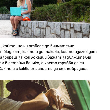
, който ще ни отведе до внимателно
ен бюджет, както и до такива, които изглеждат
 разбереш за кои локации важат задължителни
ем в детайли всичко, с което трябва да си
Както и с какви опасности да се съобразиш,