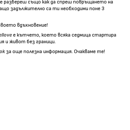
 Ще разбереш също как да спреш повръщането на
защо задължително са ти необходими поне 3
воето вдъхновение!
ellove
е кътчето, което всяка седмица стартира
я и живот без граници.
ok
за още полезна информация. Очакваме те!