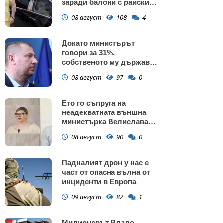
заради балони с райски
газ
08 август
108
4
Докато министърът
говори за 31%,
собственото му държавно
дружество е на 58% -
08 август
97
0
крадецът вика дръжте
крадеца
Ето го съпруга на
неадекватната външна
министърка Велислава
Петрова
08 август
90
0
Падналият дрон у нас е
част от опасна вълна от
инциденти в Европа
09 август
82
1
Милионерът Владо