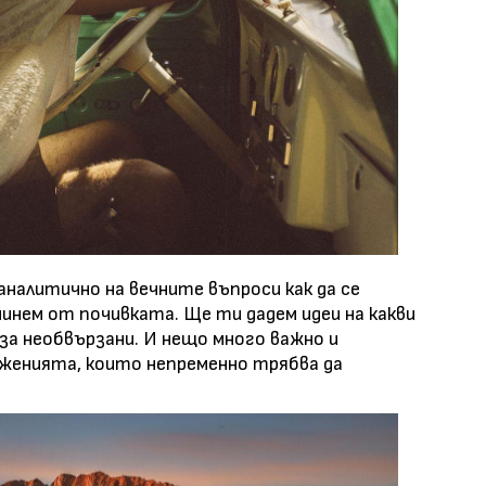
аналитично на вечните въпроси как да се
чинем от почивката. Ще ти дадем идеи на какви
а необвързани. И нещо много важно и
женията, които непременно трябва да