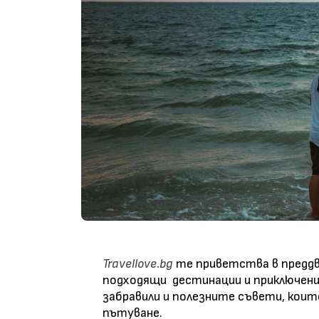
Travellove.bg
те приветства в преддв
подходящи дестинации и приключени
забравили и полезните съвети, коит
пътуване.