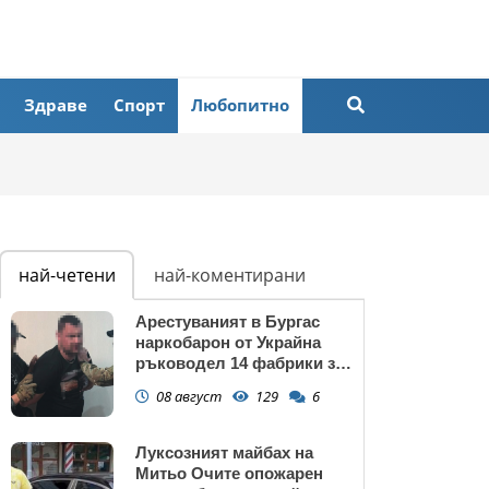
Здраве
Спорт
Любопитно
най-четени
най-коментирани
Арестуваният в Бургас
наркобарон от Украйна
ръководел 14 фабрики за
дрога в Европейския съюз
08 август
129
6
Луксозният майбах на
Митьо Очите опожарен