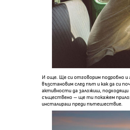
И още. Ще си отговорим подробно и 
възстановим след път и как да си по
активности да заложиш, подходящи з
съществено – ще ти покажем прило
инсталираш преди пътешествие.