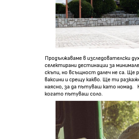
Продължаваме в изследователски дух
селектирани дестинации за минимал
скъпи, но всъщност далеч не са. Ще
ваксини и срещу какво. Ще ти разкаж
наясно, за да пътуваш като номад. 
когато пътуваш соло.