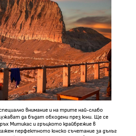
е специално внимание и на трите най-слабо
лужават да бъдат обходени през юни. Ще се
 връх Митикас и гръцкото крайбрежие в
окажем перфектното юнско съчетание за дълъг