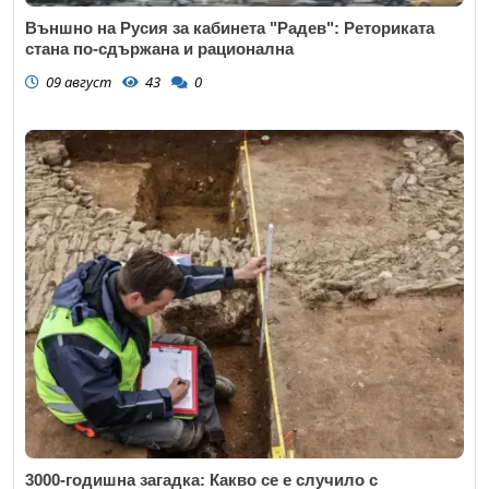
Външно на Русия за кабинета "Радев": Реториката
стана по-сдържана и рационална
09 август
43
0
3000-годишна загадка: Какво се е случило с