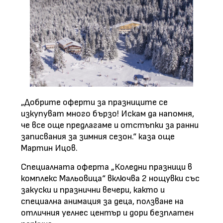
„Добрите оферти за празниците се
изкупуват много бързо! Искам да напомня,
че все още предлагаме и отстъпки за ранни
записвания за зимния сезон.“ каза още
Мартин Ицов.
Специалната оферта „Коледни празници в
комплекс Мальовица“ включва 2 нощувки със
закуски и празнични вечери, както и
специална анимация за деца, ползване на
отличния уелнес център и дори безплатен