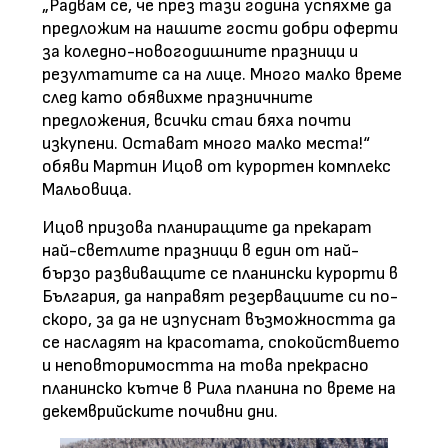
„Радвам се, че през тази година успяхме да
предложим на нашите гости добри оферти
за коледно-новогодишните празници и
резултатите са на лице. Много малко време
след като обявихме празничните
предложения, всички стаи бяха почти
изкупени. Остават много малко места!“
обяви Мартин Ицов от курортен комплекс
Мальовица.
Ицов призова планиращите да прекарат
най-светлите празници в един от най-
бързо развиващите се планински курорти в
България, да направят резервациите си по-
скоро, за да не изпуснат възможността да
се насладят на красотата, спокойствието
и неповторимостта на това прекрасно
планинско кътче в Рила планина по време на
декемврийските почивни дни.