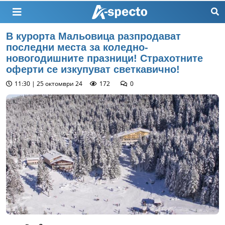
В курорта Мальовица разпродават
последни места за коледно-
новогодишните празници! Страхотните
оферти се изкупуват светкавично!
11:30 | 25 октомври 24
172
0