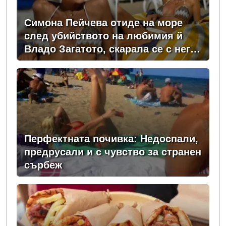
Симона Пейчева отиде на море
след убийството на любимия й
Владо Загатото, скарала се с него
за пари
Перфектната почивка: Недоспали,
предрусали и с чувство за странен
сърбеж