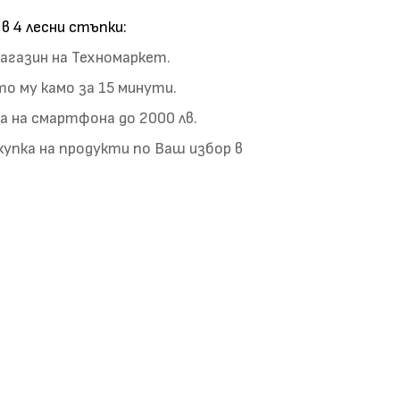
 4 лесни стъпки:
газин на Техномаркет.
о му камо за 15 минути.
 на смартфона до 2000 лв.
упка на продукти по Ваш избор в