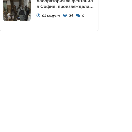
лаборатория за фентанил
в София, произвеждала
до 10 кг на ден за страната
05 август
54
0
(снимки)