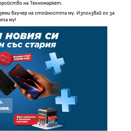
тройство на Техномаркет.
земи ваучер на стойността му. Използвай го за
ата му!