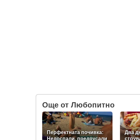
Oще от Любопитно
Перфектната почивка:
Два д
Недоспали, предрусали
струв