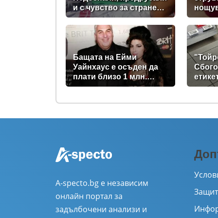
и с чувство за странен
нощув
сърбеж
в Пом
Бащата на Ейми
"Тойр
Уайнхаус е осъден да
Сбого
плати близо 1 млн.
етике
паунда на нейни
ще са
приятелки
Доп
Услов
A-specto.bg е независим
Защит
онлайн портал за
Инфор
задълбочени анализи и