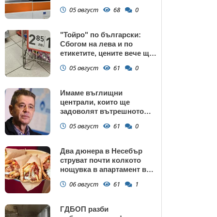
манастир
05 август
68
0
"Тойро" по български:
Сбогом на лева и по
етикетите, цените вече ще
са само в евро
05 август
61
0
Имаме въглищни
централи, които ще
задоволят вътрешното
потребление на ток
05 август
61
0
Два дюнера в Несебър
струват почти колкото
нощувка в апартамент в
Поморие
06 август
61
1
ГДБОП разби