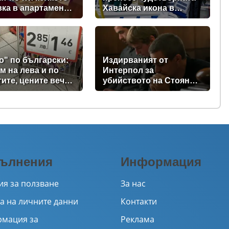
ка в апартамент
Хавайска икона в
орие
реанимациите на ВМА
(снимки)
о" по български:
Издирваният от
м на лева и по
Интерпол за
тите, цените вече
убийството на Стоян
 само в евро
Балтов проговори от
Южна Африка
ълнения
Информация
ия за ползване
За нас
а на личните данни
Контакти
мация за
Реклама