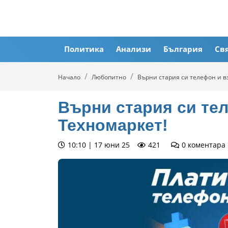
Политика
Анализи
България
Св
Начало
Любопитно
Върни стария си телефон и в
Върни стария си те
Техномаркет!
10:10 | 17 юни 25
421
0
коментара