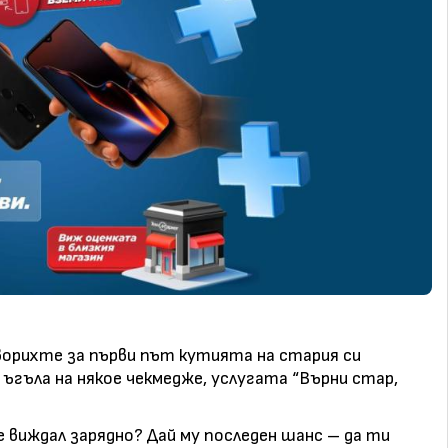
орихте за първи път кутията на стария си
ъгъла на някое чекмедже, услугата “Върни стар,
е виждал зарядно? Дай му последен шанс – да ти