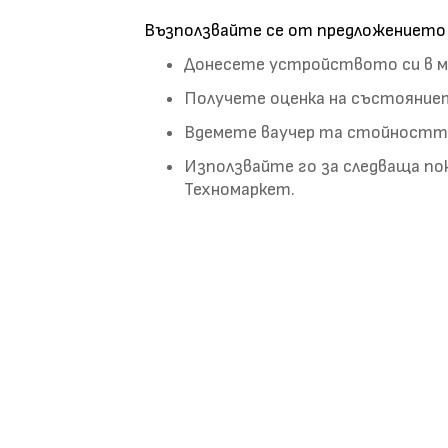
Възползвайте се от предложението в
Донесете устройството си в ма
Получете оценка на състояниет
Вдемете ваучер та стойността
Използвайте го за следваща пок
Техномаркет.