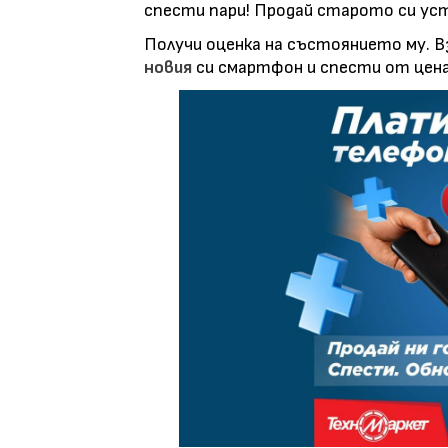
спести пари! Продай старото си ус
Получи оценка на състоянието му. В
новия
си смартфон и спести от цен