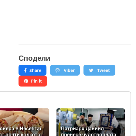
Сподели
Share
Viber
Tweet
Pin it
юнера в Несебър
Патриарх Даниил
ат почти колкото
пренесе чудотворната