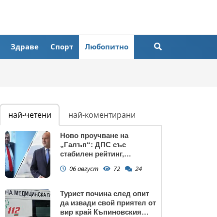
Здраве
Спорт
Любопитно
най-четени
най-коментирани
Ново проучване на
„Галъп“: ДПС със
стабилен рейтинг,
подкрепата към Радев се
06 август
72
24
запазва
Турист почина след опит
да извади свой приятел от
вир край Къпиновския