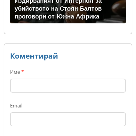
Издирваният от Интерпол за
убийството на Стоян Балтов
проговори от Южна Африка
Коментирай
Име
*
Email