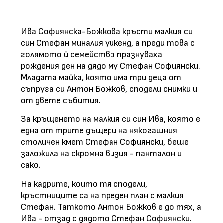
Ива Софиянска-Божкова кръсти малкия си
син Стефан миналия уикенд, а преди това с
голямото й семейство празнуваха
рождения ден на дядо му Стефан Софиянски.
Младата майка, която има три деца от
съпруга си Антон Божков, сподели снимки и
от двете събития.
За кръщенето на малкия си син Ива, която е
една от трите дъщери на някогашния
столичен кмет Стефан Софиянски, беше
заложила на скромна визия - панталон и
сако.
На кадрите, които тя сподели,
кръстниците са на преден план с малкия
Стефан. Таткото Антон Божков е до тях, а
Ива - отзад с дядото Стефан Софиянски.