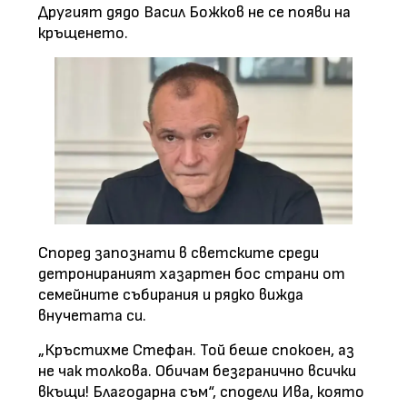
Другият дядо Васил Божков не се появи на
кръщенето.
Според запознати в светските среди
детронираният хазартен бос страни от
семейните събирания и рядко вижда
внучетата си.
„Кръстихме Стефан. Той беше спокоен, аз
не чак толкова. Обичам безгранично всички
вкъщи! Благодарна съм“, сподели Ива, която