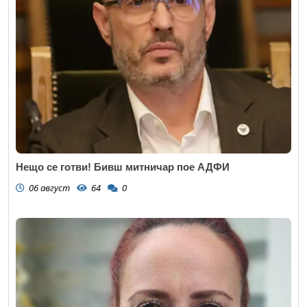
Нещо се готви! Бивш митничар пое АДФИ
06 август
64
0