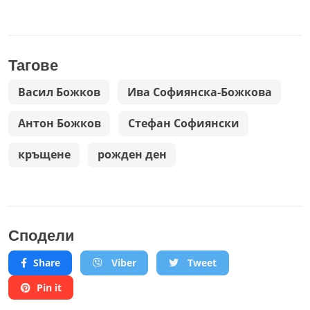
Тагове
Васил Божков
Ива Софиянска-Божкова
Антон Божков
Стефан Софиянски
кръщене
рожден ден
Сподели
Share
Viber
Tweet
Pin it