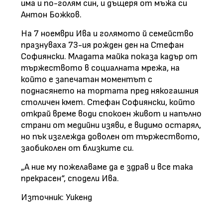
има и по-голям син, и дъщеря от мъжа си
Антон Божков.
На 7 ноември Ива и голямото й семейство
празнуваха 73-ия рожден ден на Стефан
Софиянски. Младата майка показа кадър от
тържеството в социалната мрежа, на
който е запечатан моментът с
поднасянето на тортата пред някогашния
столичен кмет. Стефан Софиянски, който
открай време води спокоен живот и напълно
страни от медийни изяви, е видимо остарял,
но пък изглежда доволен от тържеството,
заобиколен от близките си.
„А ние му пожелаваме да е здрав и все така
прекрасен“, сподели Ива.
Източник: Уикенд