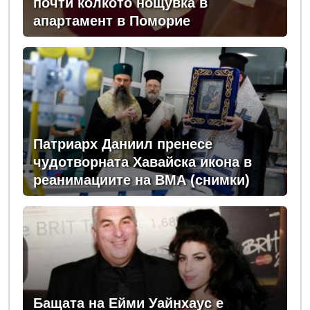
почти колкото нощувка в
апартамент в Поморие
Патриарх Даниил пренесе
чудотворната Хавайска икона в
реанимациите на ВМА (снимки)
Бащата на Ейми Уайнхаус е