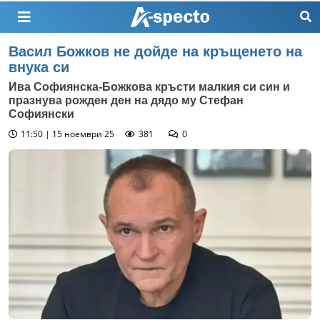
Васил Божков не дойде на кръщенето на
внука си
Ива Софиянска-Божкова кръсти малкия си син и
празнува рожден ден на дядо му Стефан
Софиянски
11:50 | 15 ноември 25
381
0