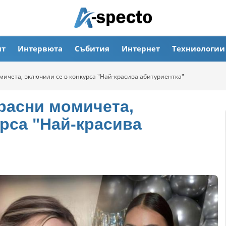
ят
Интервюта
Събития
Интернет
Техниологии
ичета, включили се в конкурса "Най-красива абитуриентка"
расни момичета,
рса "Най-красива