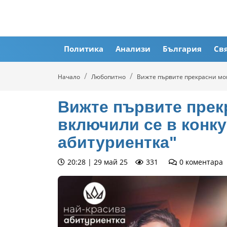
Политика
Анализи
България
Св
Начало
Любопитно
Вижте първите прекрасни мом
Вижте първите прек
включили се в конку
абитуриентка"
20:28 | 29 май 25
331
0
коментара