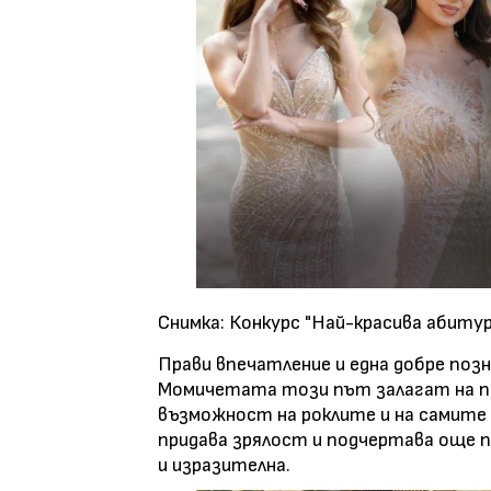
Снимка: Конкурс "Най-красива абитур
Прави впечатление и една добре поз
Момичетата този път залагат на по
възможност на роклите и на самите 
придава зрялост и подчертава още п
и изразителна.