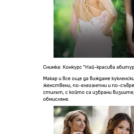
Снимка: Конкурс "Най-красива абитур
Макар и все още да виждаме кукленски
женствени, по-елегантни и по-съвре
стилът, с който са избрани визиите
обмисляне.