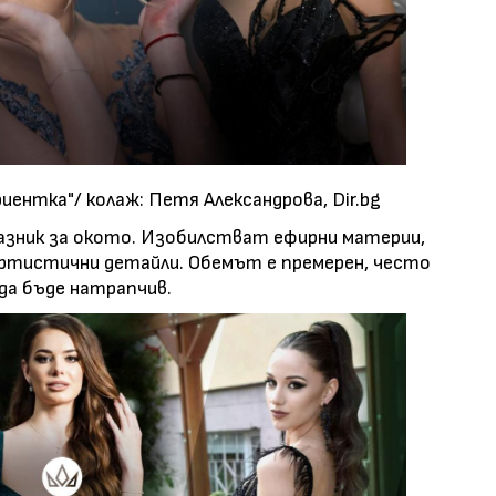
иентка"/ колаж: Петя Александрова, Dir.bg
азник за окото. Изобилстват ефирни материи,
артистични детайли. Обемът е премерен, често
да бъде натрапчив.