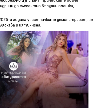
фесионално изпипана.
Прическите обаче
ъдрици до елегантно вързани опашки,
 2025-а година участничките демонстрират, че
ляскава и изтънчена.