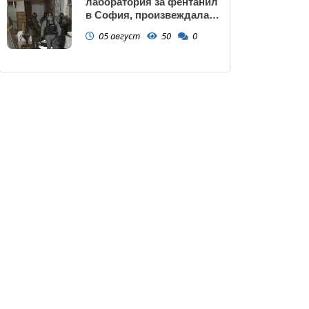
лаборатория за фентанил
в София, произвеждала
до 10 кг на ден за страната
05 август
50
0
(снимки)