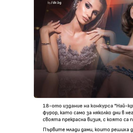
18-ото издание на конкурса "Най-к
фурор, като само за няколко дни в не
своята прекрасна визия, с която са п
Първите млади дами, които решиха д