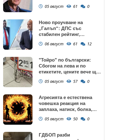
потребление на ток
05 август
61
0
Ново проучване на
„Галъп“: ДПС със
стабилен рейтинг,
подкрепата към Радев се
06 август
61
12
запазва
"Тойро" по български:
Сбогом на лева и по
етикетите, цените вече ще
са само в евро
05 август
57
0
Агресията е естествена
човешка реакция на
заплаха, натиск, болка,
унижение, нарушаване на
05 август
50
0
граници или пречка за
постигане на важна цел
ГДБОП разби