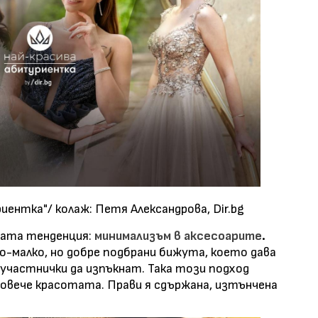
иентка"/ колаж: Петя Александрова, Dir.bg
ната тенденция:
минимализъм в аксесоарите
.
-малко, но добре подбрани бижута, което дава
участнички да изпъкнат. Така този подход
овече красотата. Прави я сдържана, изтънчена