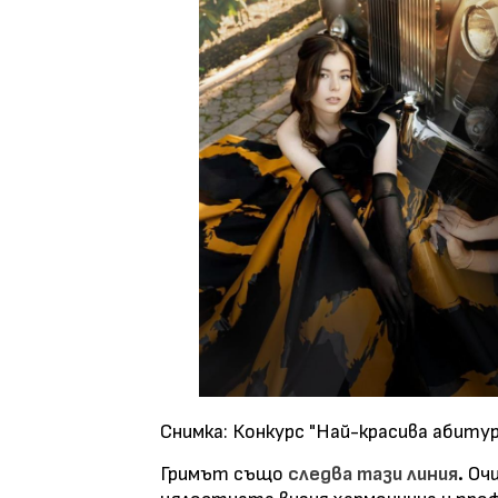
Снимка: Конкурс "Най-красива абитур
Гримът също
следва тази лини
я
.
Очи