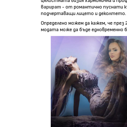
цялостната визия хармонична и про
варират
- от романтично пуснати к
подчертаващи лицето и деколтето.
Определено можем да кажем, че през
модата може да бъде едновременно б