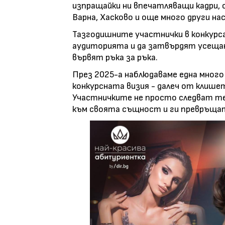
изпращайки ни впечатляващи кадри, с
Варна, Хасково и още много други на
Тазгодишните участнички в конкурс
аудиторията и да затвърдят усеща
вървят ръка за ръка.
През 2025-а наблюдаваме една много
конкурсната визия - далеч от клише
Участничките не просто следват те
към своята същност и ги превръщат 