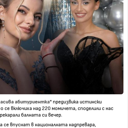
расива абитуриентка"
предизвика истински
го се включиха над 220 момичета, споделили с нас
рекарали балната си вечер.
а се впуснат в националната надпревара,