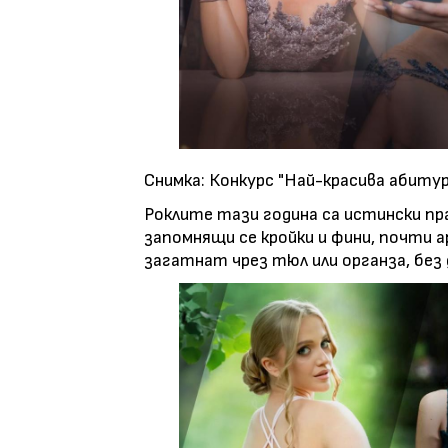
Снимка: Конкурс "Най-красива абитур
Роклите тази година са истински пр
запомнящи се кройки и фини, почти 
загатнат чрез тюл или органза, без 