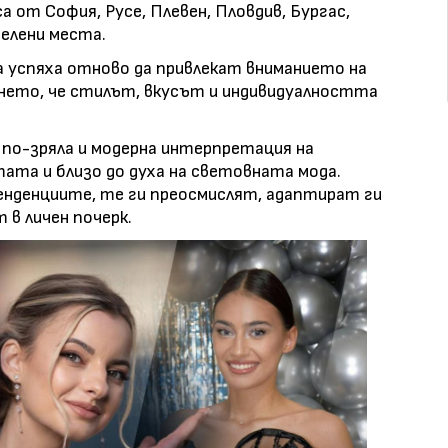
а от София, Русе, Плевен, Пловдив, Бургас,
селени места.
а успяха отново да привлекат вниманието на
нето, че стилът, вкусът и индивидуалността
 по-зряла и модерна интерпретация на
тата и близо до духа на световната мода.
нденциите, те ги преосмислят, адаптират ги
в личен почерк.