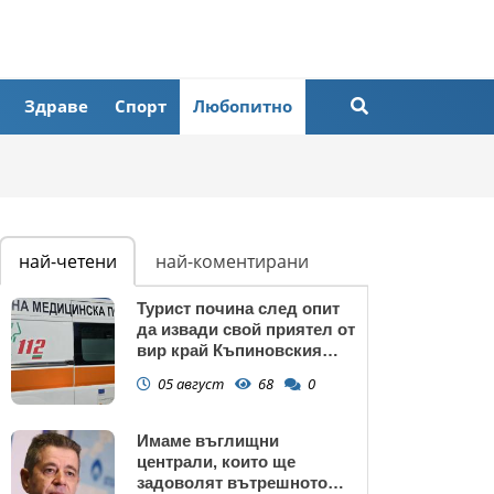
Здраве
Спорт
Любопитно
най-четени
най-коментирани
Турист почина след опит
да извади свой приятел от
вир край Къпиновския
манастир
05 август
68
0
Имаме въглищни
централи, които ще
задоволят вътрешното