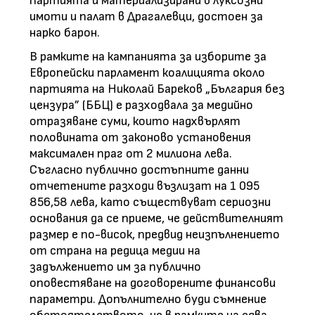
партията и материализирани в луксозни
имоти и палат в Драгалевци, достоен за
нарко барон.
В рамките на кампанията за изборите за
Европейски парламент коалицията около
партията на Николай Бареков „България без
цензура” (ББЦ) е разходвала за медийно
отразяване суми, които надхвърлят
половината от законово установения
максимален праг от 2 милиона лева.
Съгласно публично достъпните данни
отчетените разходи възлизат на 1 095
856,58 лева, като съществуват сериозни
основания да се приеме, че действителният
размер е по-висок, предвид неизпълнението
от страна на редица медии на
задължението им за публично
оповестяване на договорените финансови
параметри. Допълнително буди съмнение