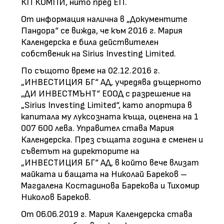
КП КОМПИ, нито пред ЕП.
От информация налична в „Документите
Пандора“ се вижда, че към 2016 г. Мария
Календерска е била действителен
собственик на Sirius Investing Limited.
По същото време на 02.12.2016 г.
„ИНВЕСТИЦИЯ БГ“ АД, учредява дъщерното
„ДИ ИНВЕСТМЪНТ“ ЕООД с разрешение на
„Sirius Investing Limited“, като апортира в
капитала му луксозната къща, оценена на 1
007 600 лева. Управител става Мария
Календерска. През същата година е сменен и
съветът на директорите на
„ИНВЕСТИЦИЯ БГ“ АД, в който вече влизат
майката и бащата на Николай Бареков –
Магдалена Костадинова Барекова и Тихомир
Николов Бареков.
От 06.06.2019 г. Мария Календерска става