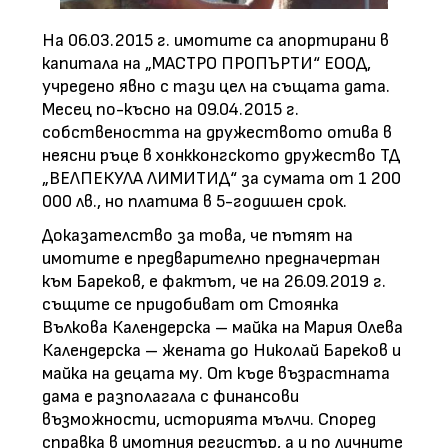
На 06.03.2015 г. имотите са апортирани в
капитала на „МАСТРО ПРОПЪРТИ“ ЕООД,
учредено явно с тази цел на същата дата.
Месец по-късно на 09.04.2015 г.
собствеността на дружеството отива в
неясни ръце в хонкконгското дружество ТД
„ВЕЛПЕКУЛА ЛИМИТИД“ за сумата от 1 200
000 лв., но платима в 5-годишен срок.
Доказателство за това, че пътят на
имотите е предварително предначертан
към Бареков, е фактът, че на 26.09.2019 г.
същите се придобиват от Стоянка
Вълкова Календерска – майка на Мария Олева
Календерска – жената до Николай Бареков и
майка на децата му. От къде възрастната
дама е разполагала с финансови
възможности, историята мълчи. Според
справка в имотния регистър, а и по личните