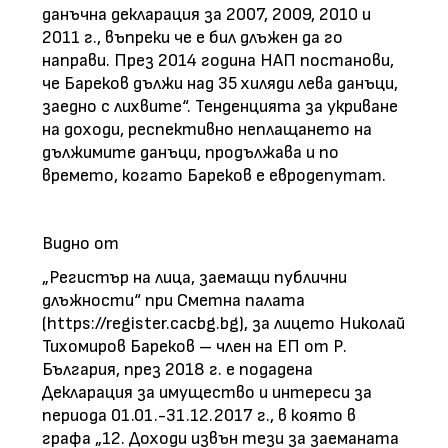
данъчна декларация за 2007, 2009, 2010 и
2011 г., въпреки че е бил длъжен да го
направи. През 2014 година НАП постанови,
че Бареков дължи над 35 хиляди лева данъци,
заедно с лихвите“. Тенденцията за укриване
на доходи, респективно неплащането на
дължимите данъци, продължава и по
времето, когато Бареков е евродепутат.
Видно от
„Регистър на лица, заемащи публични
длъжности“ при Сметна палата
(https://register.cacbg.bg), за лицето Николай
Тихомиров Бареков – член на ЕП от Р.
България, през 2018 г. е подадена
Декларация за имущество и интереси за
периода 01.01.-31.12.2017 г., в която в
графа „12. Доходи извън тези за заеманата