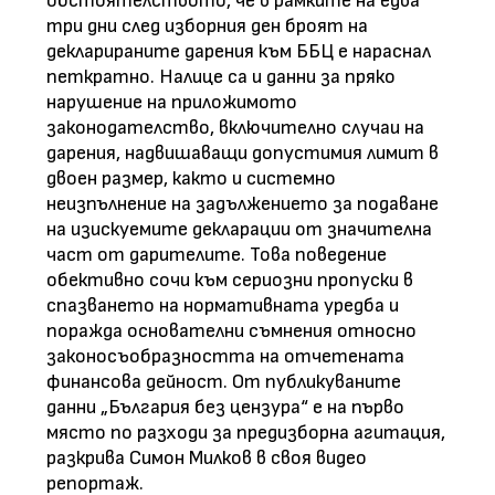
обстоятелството, че в рамките на едва
три дни след изборния ден броят на
декларираните дарения към ББЦ е нараснал
петкратно. Налице са и данни за пряко
нарушение на приложимото
законодателство, включително случаи на
дарения, надвишаващи допустимия лимит в
двоен размер, както и системно
неизпълнение на задължението за подаване
на изискуемите декларации от значителна
част от дарителите. Това поведение
обективно сочи към сериозни пропуски в
спазването на нормативната уредба и
поражда основателни съмнения относно
законосъобразността на отчетената
финансова дейност. От публикуваните
данни „България без цензура“ е на първо
място по разходи за предизборна агитация,
разкрива Симон Милков в своя видео
репортаж.