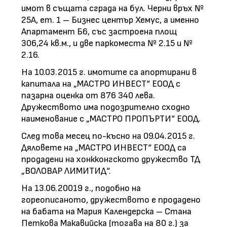
имот в същата сграда на бул. Черни връх №
25А, ет. 1 – Бизнес център Хемус, а именно
Апартамент Б6, със застроена площ
306,24 кв.м., и две паркоместа № 2.15 и №
2.16.
На 10.03.2015 г. имотите са апортирани в
капитала на „МАСТРО ИНВЕСТ“ ЕООД с
пазарна оценка от 876 340 лева.
Дружеството има подозрително сходно
наименование с „МАСТРО ПРОПЪРТИ“ ЕООД.
След това месец по-късно на 09.04.2015 г.
Дяловете на „МАСТРО ИНВЕСТ“ ЕООД са
продадени на хонкконгското дружество ТД
„ВОЛОВАР ЛИМИТИД“.
На 13.06.20019 г., подобно на
гореописаното, дружеството е продадено
на бабата на Мария Календерска – Стана
Петкова Макавийска (тогава на 80 г.) за