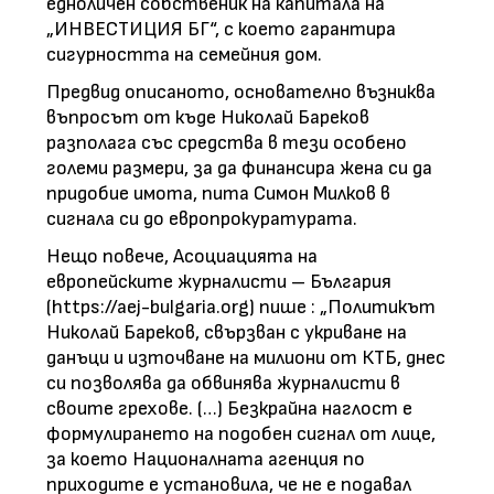
едноличен собственик на капитала на
„ИНВЕСТИЦИЯ БГ“, с което гарантира
сигурността на семейния дом.
Предвид описаното, основателно възниква
въпросът от къде Николай Бареков
разполага със средства в тези особено
големи размери, за да финансира жена си да
придобие имота, пита Симон Милков в
сигнала си до европрокуратурата.
Нещо повече, Асоциацията на
европейските журналисти – България
(https://aej-bulgaria.org) пише : „Политикът
Николай Бареков, свързван с укриване на
данъци и източване на милиони от КТБ, днес
си позволява да обвинява журналисти в
своите грехове. (…) Безкрайна наглост е
формулирането на подобен сигнал от лице,
за което Националната агенция по
приходите е установила, че не е подавал