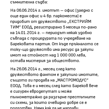
съмнителна съдба:
На 06.06.2014 г. имотът – офис (заедно с
още един офис и 4 бр. паркоместа) е
придобит от дружеството „ЕКСТРИЙМ
ТИМ“ ЕООД, регистрирано 5 месеца по-рано
на 14.01.2014 г. – периодът някак удобно
съвпада с процедурата по учредяване на
Барековата партия. От къде пръкналото се
току-що дружество има ресурс да закупи
имот на стойност над 1 000 000 лева,
остава мистерия за обществото.
На 26.06.2014 г., месец след като
дружеството фантом е закупило имотите,
същото ги продава на „МАСТРОМОДУС“
ЕООД. Това е и месец след като Бареков вече
е сигурен евродепутат и може
пълнометражно да разгърне престъпните
си схеми, за които очевидно добре се е
подготвял. Няма как да не направи