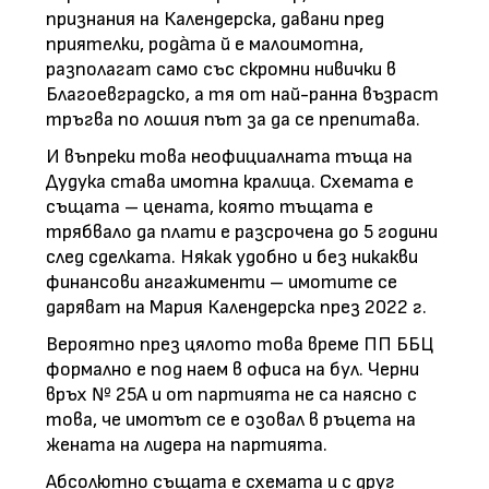
признания на Календерска, давани пред
приятелки, рода̀та й е малоимотна,
разполагат само със скромни нивички в
Благоевградско, а тя от най-ранна възраст
тръгва по лошия път за да се препитава.
И въпреки това неофициалната тъща на
Дудука става имотна кралица. Схемата е
същата – цената, която тъщата е
трябвало да плати е разсрочена до 5 години
след сделката. Някак удобно и без никакви
финансови ангажименти – имотите се
даряват на Мария Календерска през 2022 г.
Вероятно през цялото това време ПП ББЦ
формално е под наем в офиса на бул. Черни
връх № 25А и от партията не са наясно с
това, че имотът се е озовал в ръцета на
жената на лидера на партията.
Абсолютно същата е схемата и с друг