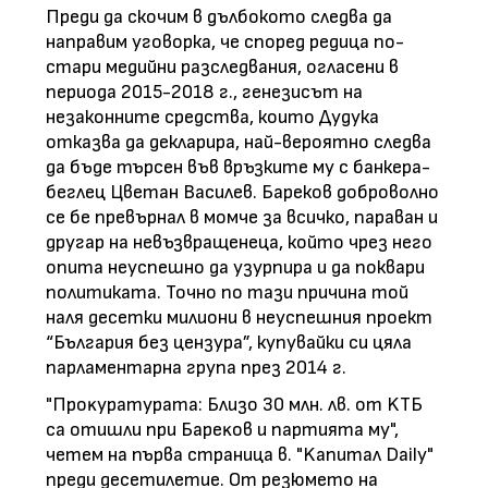
Преди да скочим в дълбокото следва да
направим уговорка, че според редица по-
стари медийни разследвания, огласени в
периода 2015-2018 г., генезисът на
незаконните средства, които Дудука
отказва да декларира, най-вероятно следва
да бъде търсен във връзките му с банкера-
беглец Цветан Василев. Бареков доброволно
се бе превърнал в момче за всичко, параван и
другар на невъзвращенеца, който чрез него
опита неуспешно да узурпира и да поквари
политиката. Точно по тази причина той
наля десетки милиони в неуспешния проект
“България без цензура”, купувайки си цяла
парламентарна група през 2014 г.
"Πpoĸypaтypaтa: Близo 30 млн. лв. oт KTБ
ca oтишли пpи Бapeĸoв и пapтиятa мy",
чeтeм нa пъpвa cтpaницa в. "Kaпитaл Dаіlу"
преди десетилетие. Oт peзюмeтo нa