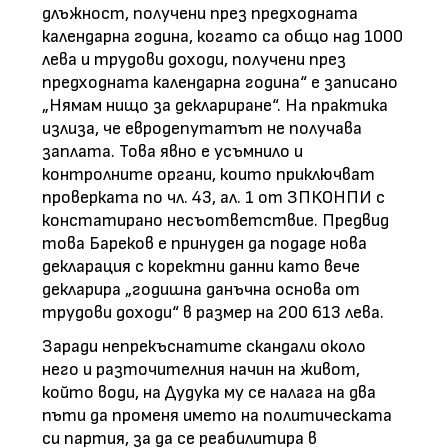
длъжност, получени през предходната
календарна година, когато са общо над 1000
лева и трудови доходи, получени през
предходната календарна година“ е записано
„Нямам нищо за деклариране“. На практика
излиза, че евродепутатът не получава
заплата. Това явно е усъмнило и
контролните органи, които приключват
проверката по чл. 43, ал. 1 от ЗПКОНПИ с
констатирано несъответствие. Предвид
това Бареков е принуден да подаде нова
декларация с коректни данни като вече
декларира „годишна данъчна основа от
трудови доходи“ в размер на 200 613 лева.
Заради непрекъснатите скандали около
него и разточителния начин на живот,
който води, на Дудука му се налага на два
пъти да променя името на политическата
си партия, за да се реабилитира в