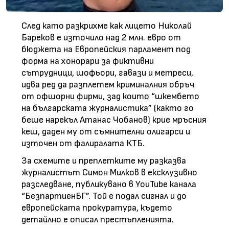
След като разкрихме как лицето Николай
Бареков е източило над 2 млн. евро от
бюджета на Европейския парламент под
форма на хонорари за фиктивни
сътрудници, шофьори, гавази и метреси,
идва ред да разплетем криминалния обръч
от офшорни фирми, зад които “шкембето
на българската журналистика” (както го
беше нарекъл Атанас Чобанов) крие мръсния
кеш, даден му от съмнителни олигарси и
източен от фалиралата КТБ.
За схемите и преплетките му разказва
журналистът Симон Милков в ексклузивно
разследване, публикувано в YouTube канала
“БезпартиенБГ”. Той е подал сигнал и до
европейската прокуратура, където
детайлно е описал престъпленията.