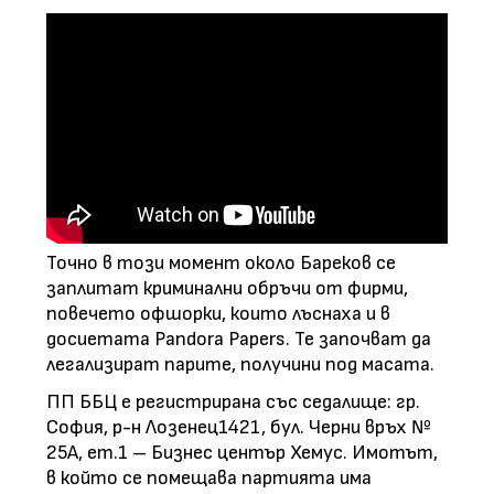
Точно в този момент около Бареков се
заплитат криминални обръчи от фирми,
повечето офшорки, които лъснаха и в
досиетата Pandora Papers. Те започват да
легализират парите, получини под масата.
ПП ББЦ е регистрирана със седалище: гр.
София, р-н Лозенец1421, бул. Черни връх №
25А, ет.1 – Бизнес център Хемус. Имотът,
в който се помещава партията има