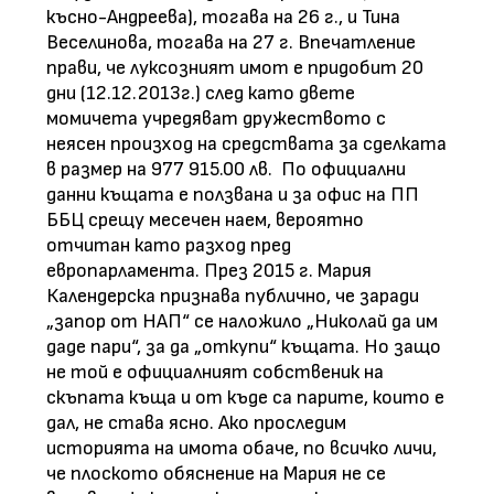
късно-Андреева), тогава на 26 г., и Тина
Веселинова, тогава на 27 г. Впечатление
прави, че луксозният имот е придобит 20
дни (12.12.2013г.) след като двете
момичета учредяват дружеството с
неясен произход на средствата за сделката
в размер на 977 915.00 лв. По официални
данни къщата е ползвана и за офис на ПП
ББЦ срещу месечен наем, вероятно
отчитан като разход пред
европарламента. През 2015 г. Мария
Календерска признава публично, че заради
„запор от НАП“ се наложило „Николай да им
даде пари“, за да „откупи“ къщата. Но защо
не той е официалният собственик на
скъпата къща и от къде са парите, които е
дал, не става ясно. Ако проследим
историята на имота обаче, по всичко личи,
че плоското обяснение на Мария не се