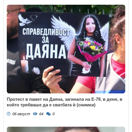
Протест в памет на Даяна, загинала на Е-79, в деня, в
който трябваше да е сватбата ѝ (снимки)
06 август
64
0