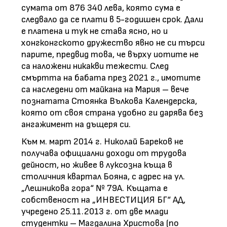
сумата от 876 340 лева, която сума е
следвало да се плати в 5-годишен срок. Дали
е платена и тук не става ясно, но и
хонгконгското дружество явно не си търси
парите, предвид това, че върху иотите не
са наложени никакви тежести. След
смъртта на бабата през 2021 г., имотите
са наследени от майкана на Мария – вече
познатата Стоянка Вълкова Календерска,
която от своя страна удобно ги дарява без
ангажимент на дъщеря си.
Към м. март 2014 г. Николай Бареков не
получава официални доходи от трудова
дейност, но живее в луксозна къща в
столичния квартал Бояна, с адрес на ул.
„Лешникова гора“ № 79А. Къщата е
собственост на „ИНВЕСТИЦИЯ БГ“ АД,
учредено 25.11.2013 г. от две млади
студентки – Магдалина Христова (по