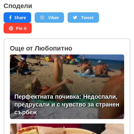
Сподели
Share
Viber
Tweet
Pin it
Oще от Любопитно
Перфектната почивка: Недоспали,
предрусали и с чувство за странен
сърбеж