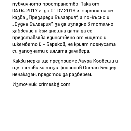
публичното пространство. Така от
04.04.2017 г. до 01.07.2019 г. партията се
казва „Презареди България“, а по-късно и
„Будна България“, за да изпадне в тотално
забвение и към днешна дата да се
представлява единствено от лицето и
шкембето й - Бареков, не крият погнусата
си запознати с цялата далавера.
Какви мерки ще предприеме Лаура Кьовеши и
ще остави ли този финансов Остап Бендер
ненаказан, предстои да разберем.
Източник: crimesbg.com