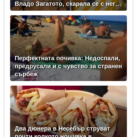
Владо Загатото, скарала се с него
за пари
Перфектната почивка: Недоспали,
предрусали и с чувство за странен
сърбеж
Два дюнера в Несебър струват
почти колкото нощувка в