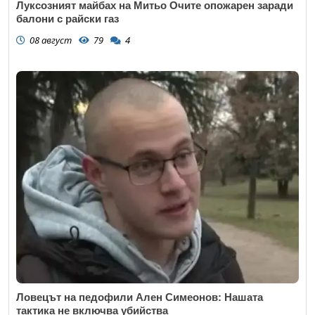
Луксозният майбах на Митьо Очите опожарен заради
балони с райски газ
08 август
79
4
Ловецът на педофили Ален Симеонов: Нашата
тактика не включва убийства