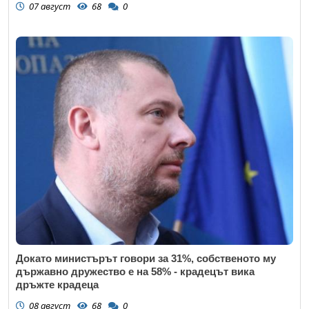
07 август
68
0
Докато министърът говори за 31%, собственото му
държавно дружество е на 58% - крадецът вика
дръжте крадеца
08 август
68
0