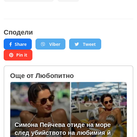
Сподели
Share
Viber
Tweet
Pin it
Oще от Любопитно
Симона Пейчева отиде на море
след убийството на любимия й