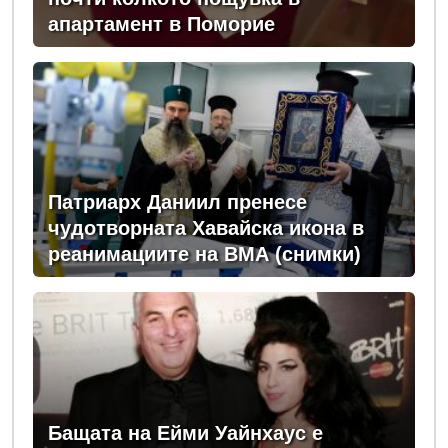
апартамент в Поморие
Патриарх Даниил пренесе
чудотворната Хавайска икона в
реанимациите на ВМА (снимки)
Бащата на Ейми Уайнхаус е