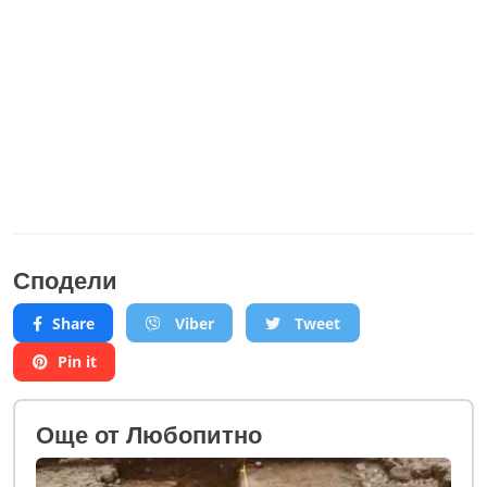
Сподели
Share
Viber
Tweet
Pin it
Oще от Любопитно