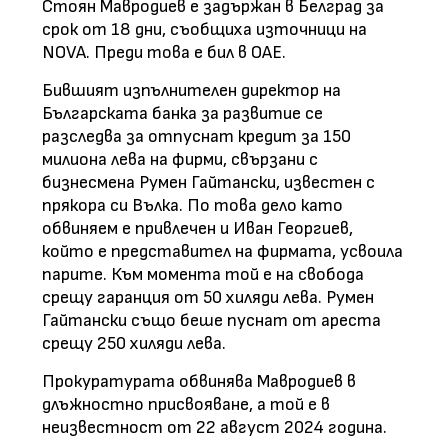
Стоян Мавродиев е задържан в Белград за
срок от 18 дни, съобщиха източници на
NOVA. Преди това е бил в ОАЕ.
Бившият изпълнителен директор на
Българската банка за развитие се
разследва за отпуснат кредит за 150
милиона лева на фирми, свързани с
бизнесмена Румен Гайтански, известен с
прякора си Вълка. По това дело като
обвиняем е привлечен и Иван Георгиев,
който е представител на фирмата, усвоила
парите. Към момента той е на свобода
срещу гаранция от 50 хиляди лева. Румен
Гайтански също беше пуснат от ареста
срещу 250 хиляди лева.
Прокуратурата обвинява Мавродиев в
длъжностно присвояване, а той е в
неизвестност от 22 август 2024 година.