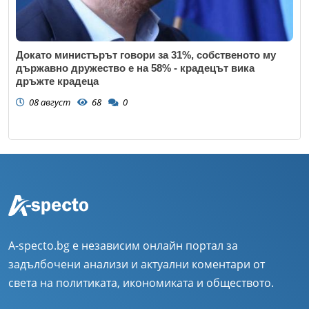
Докато министърът говори за 31%, собственото му
държавно дружество е на 58% - крадецът вика
дръжте крадеца
08 август
68
0
A-specto.bg е независим онлайн портал за
задълбочени анализи и актуални коментари от
света на политиката, икономиката и обществото.