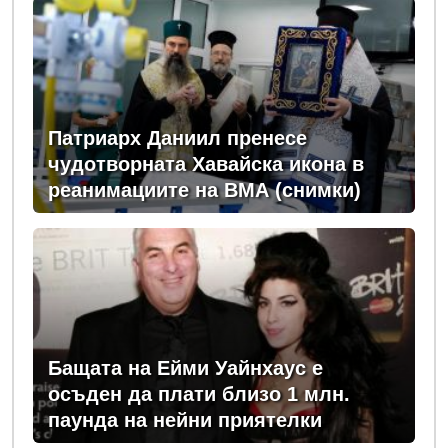
Патриарх Даниил пренесе
чудотворната Хавайска икона в
реанимациите на ВМА (снимки)
Бащата на Ейми Уайнхаус е
осъден да плати близо 1 млн.
паунда на нейни приятелки