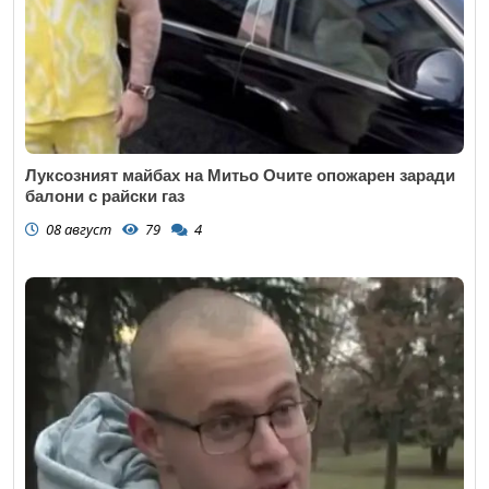
Луксозният майбах на Митьо Очите опожарен заради
балони с райски газ
08 август
79
4