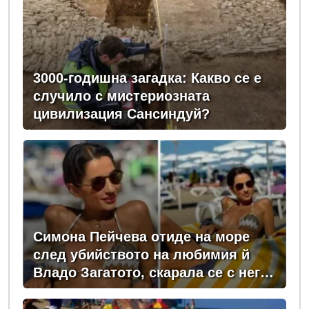
3000-годишна загадка: Какво се е
случило с мистериозната
цивилизация Сансиндуй?
Симона Пейчева отиде на море
след убийството на любимия й
Владо Загатото, скарала се с него
за пари