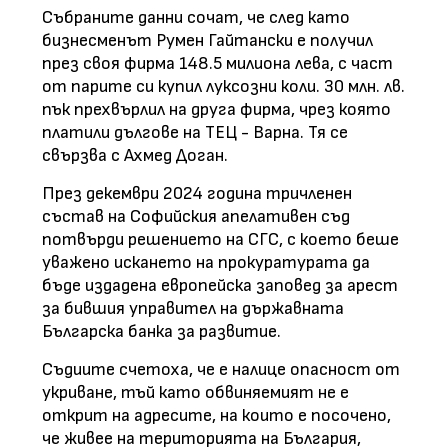
Събраните данни сочат, че след като
бизнесменът Румен Гайтански е получил
през своя фирма 148.5 милиона лева, с част
от парите си купил луксозни коли. 30 млн. лв.
пък прехвърлил на друга фирма, чрез която
платили дългове на ТЕЦ - Варна. Тя се
свързва с Ахмед Доган.
През декември 2024 година тричленен
състав на Софийския апелативен съд
потвърди решението на СГС, с което беше
уважено искането на прокуратурата да
бъде издадена европейска заповед за арест
за бившия управител на държавната
Българска банка за развитие.
Съдиите счетоха, че е налице опасност от
укриване, тъй като обвиняемият не е
открит на адресите, на които е посочено,
че живее на територията на България,