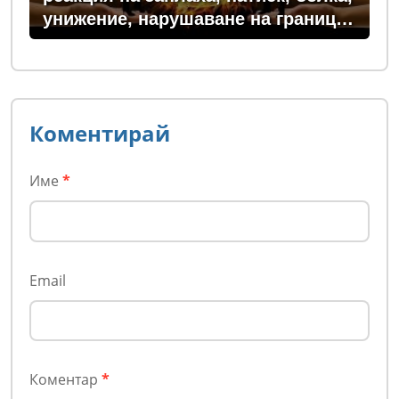
унижение, нарушаване на граници
или пречка за постигане на важна
цел
Коментирай
Име
*
Email
Коментар
*