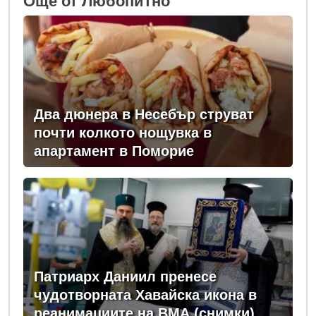
Oще от Любопитно
Два дюнера в Несебър струват
почти колкото нощувка в
апартамент в Поморие
Патриарх Даниил пренесе
чудотворната Хавайска икона в
реанимациите на ВМА (снимки)