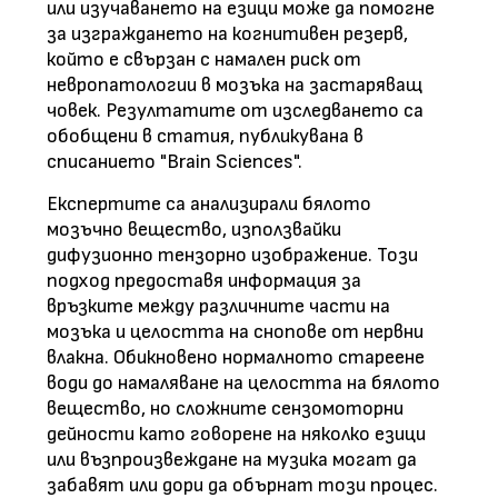
или изучаването на езици може да помогне
за изграждането на когнитивен резерв,
който е свързан с намален риск от
невропатологии в мозъка на застаряващ
човек. Резултатите от изследването са
обобщени в статия, публикувана в
списанието "Brain Sciences".
Експертите са анализирали бялото
мозъчно вещество, използвайки
дифузионно тензорно изображение. Този
подход предоставя информация за
връзките между различните части на
мозъка и целостта на снопове от нервни
влакна. Обикновено нормалното стареене
води до намаляване на целостта на бялото
вещество, но сложните сензомоторни
дейности като говорене на няколко езици
или възпроизвеждане на музика могат да
забавят или дори да обърнат този процес.