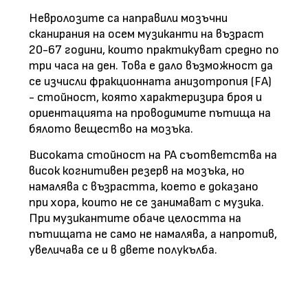
Невролозите са направили мозъчни
сканирания на осем музиканти на възраст
20-67 години, които практикуват средно по
три часа на ден. Това е дало възможност да
се изчисли фракционната анизотропия (FA)
- стойност, която характеризира броя и
ориентацията на проводимите пътища на
бялото вещество на мозъка.
Високата стойност на PA съответства на
висок когнитивен резерв на мозъка, но
намалява с възрастта, което е доказано
при хора, които не се занимават с музика.
При музикантите обаче целостта на
пътищата не само не намалява, а напротив,
увеличава се и в двете полукълба.