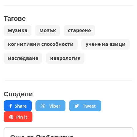
Тагове
музика
мозък
стареене
когнитивни способности
учене на езици
изследване
неврология
Сподели
Share
Viber
Tweet
Pin it