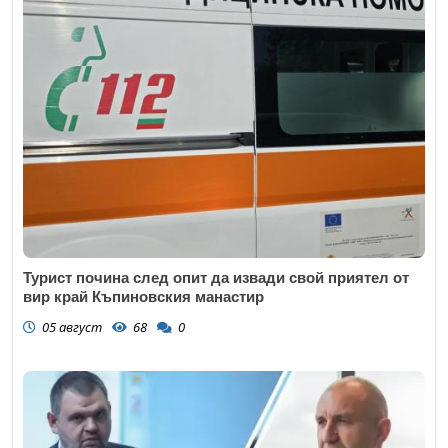
Турист почина след опит да извади свой приятел от
вир край Къпиновския манастир
05 август
68
0