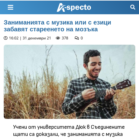
Заниманията с музика или с езици
забавят стареенето на мозъка
16:02 | 31 декември 21
378
0
Учени от университета Дюк в Съединените
щати са доказали, че заниманията с музика