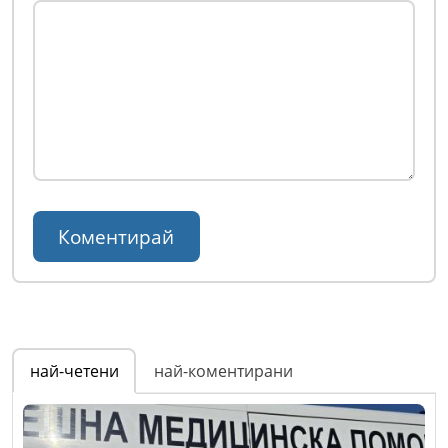
най-четени
най-коментирани