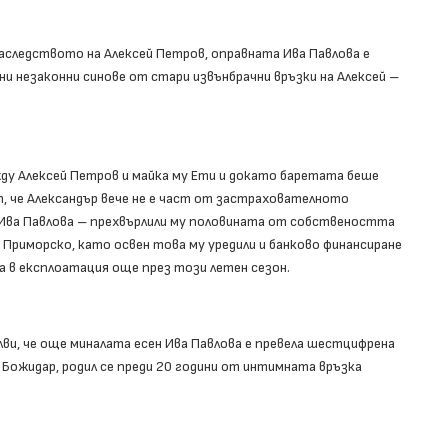
наследството на Алексей Петров, оправната Ива Павлова е
и незаконни синове от стари извънбрачни връзки на Алексей –
ду Алексей Петров и майка му Ети и докато баретата беше
т, че Александър вече не е част от застрахователното
т Ива Павлова – прехвърлили му половината от собствеността
в Приморско, като освен това му уредили и банково финансиране
 в експлоатация още през този летен сезон.
лви, че още миналата есен Ива Павлова е превела шестцифрена
– Божидар, родил се преди 20 години от интимната връзка