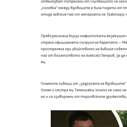
отбелязват потресени от случващото се негов
„сглобка“ между вдовиците е била подета от т
отиде лъвския пай от империята на Трактора, н
Превъзмогнала бързо мафиотската екзекуция на 
страна официалната съпруга на баретата – Ма
простреляна при убийството на бившия съветни
пай от богатството на Алексей Петров, за да
му.
Големите губещи от „задругата на вдовиците“ 
Огнян и сестра му Теменужка, които не само н
но и са изхвърлени от търговските дружества