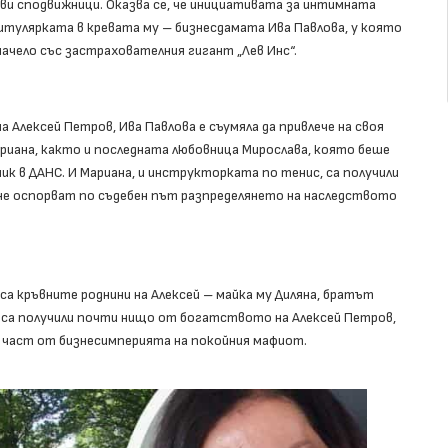
и сподвижници. Оказва се, че инициативата за интимната
итулярката в кревата му – бизнесдамата Ива Павлова, у която
ачело със застрахователния гигант „Лев Инс“.
Алексей Петров, Ива Павлова е съумяла да привлече на своя
риана, както и последната любовница Мирослава, която беше
к в ДАНС. И Мариана, и инструкторката по тенис, са получили
 не оспорват по съдебен път разпределянето на наследството
са кръвните роднини на Алексей – майка му Диляна, братът
е са получили почти нищо от богатството на Алексей Петров,
, част от бизнесимперията на покойния мафиот.