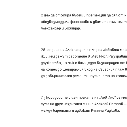
С цел да стопира бъдещи претенции за дял от 
обезвъзмездила финансово и двамата пълнолетн
Александър и Божидар.
25-годишния Александър е плод на любовта меж
жив, младежът работеше в „Лев Инс“. Разправя
дружество, но пък е бил щедро възнаграден о
на хотел до централния вход на Северния плаж 
за довършителен ремонт и пускането на хотела
Из коридорите в централата на „Лев Инс“ се мъ
сума на друг незаконен син на Алексей Петров 
между баретата и адвокат Румяна Радкова.