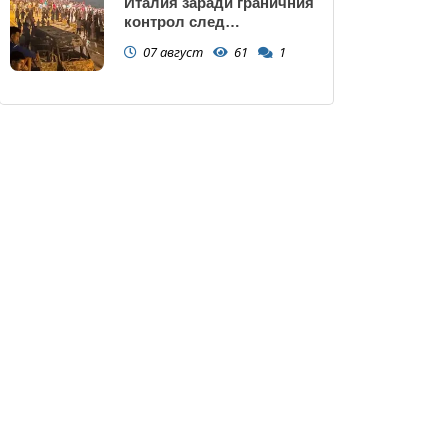
Италия заради граничния
контрол след
нашествието в Сеута
07 август
61
1