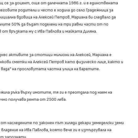
 се за доцент, още от далечната 1986 г. и е единствената
еговите родители и често е ходила до село Градежница за
циална вдовица на Алексей Петров, Мариана би следвало да
лите 50% да бъдат поделени на три равни части от по
 от връзката му с Ива Павлова и майката Диляна.
знес активите за стотици милиони на Алексей, Мариана е
банкови сметки на Алексей Петров като физическо лице, както и
вада“ на прословутата частна улица на баретите.
ожила ръка върху имотите, тя ги е преотдала под наем на
чно получава рента от 2500 лева.
 от наследените по законен път хиляди декари земеделски земи
 владение на Ива Павлова, която вече ги е изтъргувала на
ят запознати.