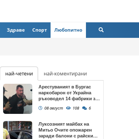
Здраве
Спорт
Любопитно
най-четени
най-коментирани
Арестуваният в Бургас
наркобарон от Украйна
ръководел 14 фабрики за
дрога в Европейския съюз
08 август
108
6
Луксозният майбах на
Митьо Очите опожарен
заради балони с райски