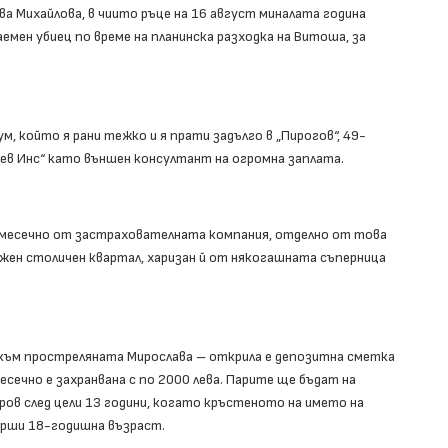
 Михайлова, в чиито ръце на 16 август миналата година
емен убиец по време на планинска разходка на Витоша, за
, който я рани тежко и я прати задълго в „Пирогов“, 49-
Лев Инс“ като външен консултант на огромна заплата.
ва месечно от застрахователната компания, отделно от това
жен столичен квартал, харизан й от някогашната съперница
т към простреляната Мирослава – открила е депозитна сметка
есечно е захранвана с по 2000 лева. Парите ще бъдат на
ров след цели 13 години, когато кръстеното на името на
ърши 18-годишна възраст.