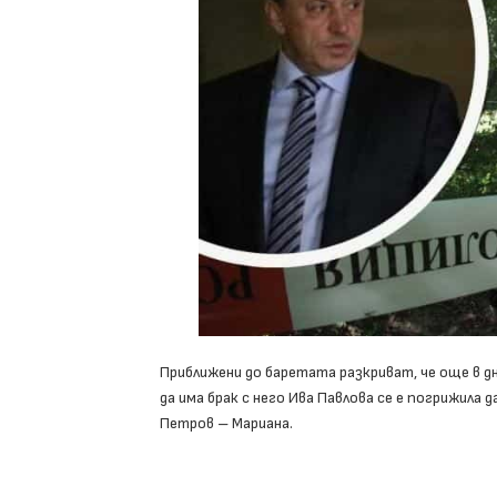
Приближени до баретата разкриват, че още в д
да има брак с него Ива Павлова се е погрижила
Петров – Мариана.