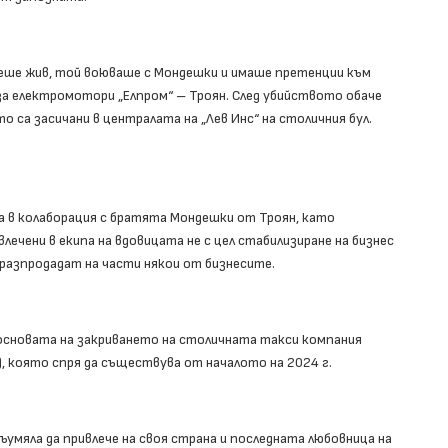
беше жив, той воюваше с Мондешки и имаше претенции към
а електромотори „Елпром“ – Троян. След убийството обаче
о са засичани в централата на „Лев Инс“ на столичния бул.
ла в колаборация с братята Мондешки от Троян, като
лечени в екипа на вдовицата не с цел стабилизиране на бизнес
 разпродадат на части някои от бизнесите.
 основата на закриването на столичната такси компания
), която спря да съществува от началото на 2024 г.
съумяла да привлече на своя страна и последната любовница на