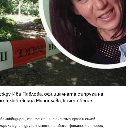
ежду Ива Павлова, официалната съпруга на
ната любовница Мирослава, която беше
 бе ликвидиран, трите жени на екскомандоса и силов
ириха една с друга в името на общия финансов интерес,