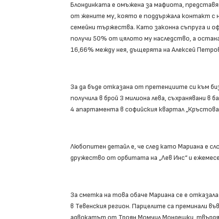
Блондинката е омъжена за мафиота, представящ
от жените му, която е поддържала контакт с н
семейни тържества. Като законна съпруга и офи
получи 50% от цялото му наследство, а остана
16,66% между нея, дъщерята на Алексей Петров
За да бъде отказана от претенциите си към би
получила в брой 3 милиона лева, съхранявани в 
4 апартамента в софийския квартал „Кръстова 
Любопитен детайл е, че след като Мариана е сл
дружество от орбитата на „Лев Инс“ и ежемесе
За сметка на това обаче Мариана се е отказала
в Тевенския регион. Парцелите са преминали във
адвокатът от Троян Момчил Мондешки, твърд