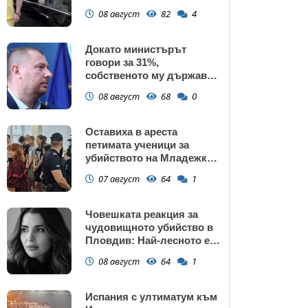
газ
08 август
82
4
Докато министърът
говори за 31%,
собственото му държавно
дружество е на 58% -
08 август
68
0
крадецът вика дръжте
крадеца
Оставиха в ареста
петимата ученици за
убийството на Младежкия
хълм: Измъчвали Георги
07 август
64
1
час, гаврили се с него и го
обрали
Човешката реакция за
чудовищното убийство в
Пловдив: Най-лесното е
да прочетем тази история
08 август
64
1
и да си кажем "Това са
психопати. Моето дете
никога"
Испания с ултиматум към