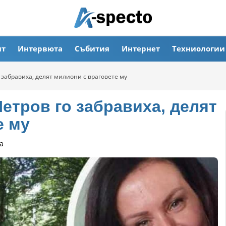
ят
Интервюта
Събития
Интернет
Техниологии
 забравиха, делят милиони с враговете му
етров го забравиха, делят
е му
а