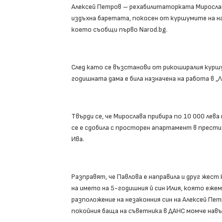
Алексей Петров – рехабилитаторката Мирослава
издъхна баретата, покосен от куршумите на на
което съобщи първо Narod.bg.
След като се възстанови от рикоширалия куршум
годишната дама е била назначена на работа в „
Твърди се, че Мирослава прибира по 10 000 ле
се е сдобила с просторен апартамент в прести
Ива.
Разправят, че Павлова е направила и друг жес
на името на 5-годишния й син Илия, която ежем
разположение на незаконния син на Алексей Пет
покойния баща на съветника в ДАНС момче нав