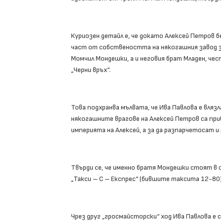
Куриозен детайл е, че докато Алексей Петров 
част от собствеността на някогашния завод з
Момчил Мондешки, а и неговия брат Младен, чест
„Черни връх“.
Това подхранва мълвата, че Ива Павлова е вляз
някогашните врагове на Алексей Петров са прив
империята на Алексей, а за да разпарчетосат и
Твърди се, че именно братя Мондешки стоят в
„Такси – С – Експрес“ (бившите таксита 12-80
Чрез друг „гросмайсторски“ ход Ива Павлова е 