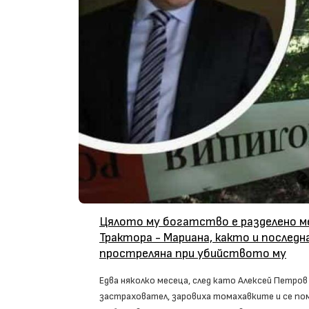
Цялото му богатство е разделено м
Трактора - Мариана, както и послед
простреляна при убийството му
Едва няколко месеца, след като Алексей Петров
застраховател, заровиха томахавките и се пом