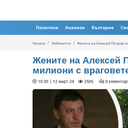
Политика
Анализи
България
Св
Начало
Любопитно
Жените на Алексей Петров го
Жените на Алексей П
милиони с враговет
10:30 | 12 март 24
2505
0
коментар