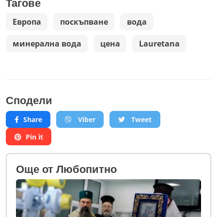
Тагове
Европа
поскъпване
вода
минерална вода
цена
Lauretana
Сподели
Share
Viber
Tweet
Pin it
Oще от Любопитно