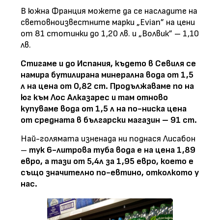
В южна Франция можете да се насладите на
световноизвестните марки „Evian” на цени
от 81 стотинки до 1,20 лв. и „Волвик” – 1,10
лв.
Стигаме и до Испания, където в Севиля се
намира бутилирана минерална вода от 1,5
л на цена от 0,82 ст. Продължаваме по на
юг към Лос Алказарес и там отново
купуваме вода от 1,5 л на по-ниска цена
от средната в български магазин – 91 ст.
Най-голямата изненада ни поднася Лисабон
–
тук 6-литрова туба вода е на цена 1,89
евро, а тази от 5,4л за 1,95 евро, което е
също значително по-евтино, отколкото у
нас.