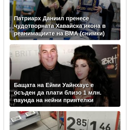
Патриарх Даниил пренесе
чудотворната Хавайска икона в
реанимациите на ВМА (снимки)
Бащата на Ейми Уайнхаус е
осъден да плати близо 1 млн.
паунда на нейни приятелки