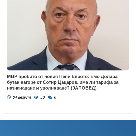
МВР пробито от новия Пепи Еврото: Емо Долара
бутан нагоре от Сотир Цацаров, има ли тарифа за
назначаване и уволняване? (ЗАПОВЕД)
04 август
50
0