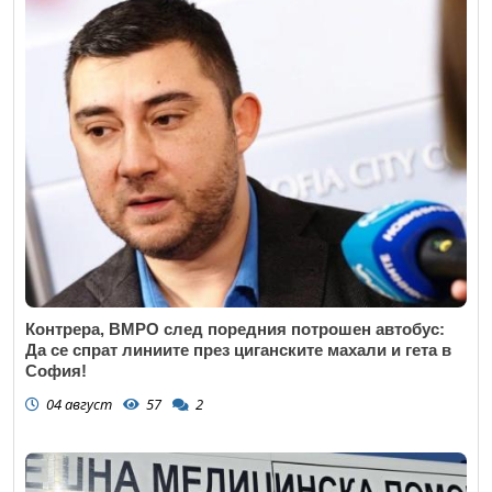
Контрера, ВМРО след поредния потрошен автобус:
Да се спрат линиите през циганските махали и гета в
София!
04 август
57
2