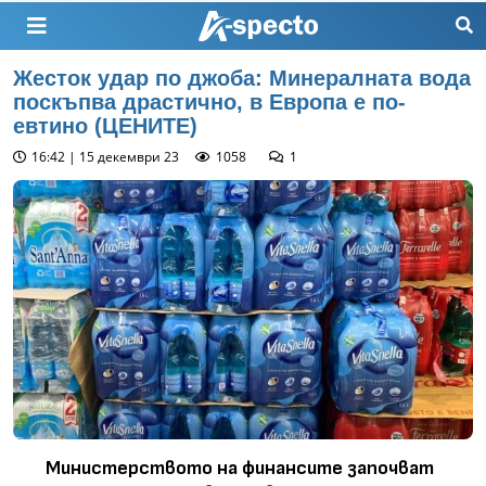
Жесток удар по джоба: Минералната вода
поскъпва драстично, в Европа е по-
евтино (ЦЕНИТЕ)
16:42 | 15 декември 23
1058
1
Министерството на финансите започват