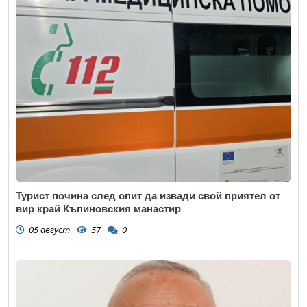
Турист почина след опит да извади свой приятел от
вир край Къпиновския манастир
05 август
57
0