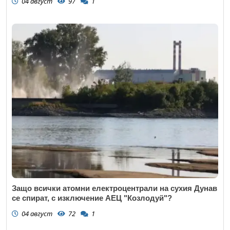
04 август
97
1
Откажи
Защо всички атомни електроцентрали на сухия Дунав
се спират, с изключение АЕЦ "Козлодуй"?
04 август
72
1