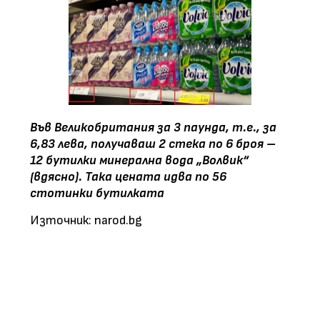
Във Великобритания за 3 паунда, т.е., за
6,83 лева, получаваш 2 стека по 6 броя –
12 бутилки минерална вода „Волвик“
(вдясно). Така цената идва по 56
стотинки бутилката
Източник: narod.bg