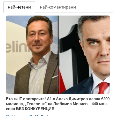
Име
*
най-четени
най-коментирани
Email
Коментар
*
Ето ги IT олигарсите! А1 с Алекс Димитров лапна €290
милиона, „Телелинк” на Любомир Минчев – 440 млн.
евро БЕЗ КОНКУРЕНЦИЯ