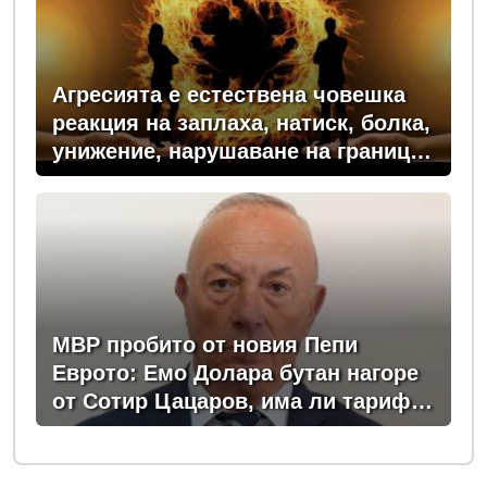
Агресията е естествена човешка
реакция на заплаха, натиск, болка,
унижение, нарушаване на граници
или пречка за постигане на важна
цел
МВР пробито от новия Пепи
Еврото: Емо Долара бутан нагоре
от Сотир Цацаров, има ли тарифа
за назначаване и уволняване?
(ЗАПОВЕД)