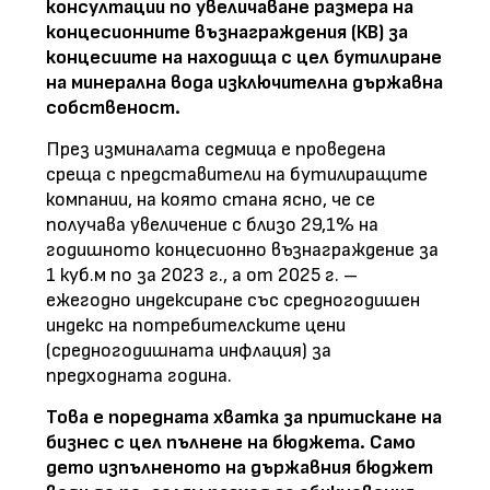
консултации по увеличаване размера на
концесионните възнаграждения (КВ) за
концесиите на находища с цел бутилиране
на минерална вода изключителна държавна
собственост.
През изминалата седмица е проведена
среща с представители на бутилиращите
компании, на която стана ясно, че се
получава увеличение с близо 29,1% на
годишното концесионно възнаграждение за
1 куб.м по за 2023 г., а от 2025 г. –
ежегодно индексиране със средногодишен
индекс на потребителските цени
(средногодишната инфлация) за
предходната година.
Това е поредната хватка за притискане на
бизнес с цел пълнене на бюджета. Само
дето изпълненото на държавния бюджет