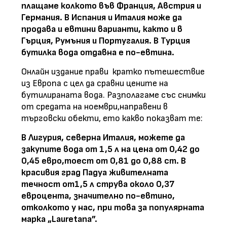
плащаме колкото във Франция, Австрия и
Германия. В Испания и Италия може да
продава и евтини варианти, както и в
Гърция, Румъния и Португалия. В Турция
бутилка вода отдавна е по-евтина.
Онлайн издание прави кратко пътешествие
из Европа с цел да сравни цените на
бутилираната вода. Разполагаме със снимки
от средата на ноември,направени в
търговски обекти, ето какво показват те:
В Лигурия, северна Италия, можете да
закупите вода от 1,5 л на цена от 0,42 до
0,45 евро,тоест от 0,81 до 0,88 ст. В
красивия град Падуа живителната
течност от1,5 л струва около 0,37
евроцента, значително по-евтино,
отколкото у нас, при това за популярната
марка „Lauretana”.