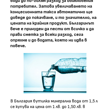
води до по-голям разход за обикновения
потребител. Затова увеличаването на
концесионната такса автоматично ще
доведе до покачване, и то значително, на
цената на крайния продукт. Българинът
вече е принуден да пести от всичко и да
прави сметка за всеки разход, сега
опряхме и до водата, която ни идва в
повече.
В България бутилка минерална вода от 1,5 л
се купува на цена от 1 лв. до 1,50 лв. в