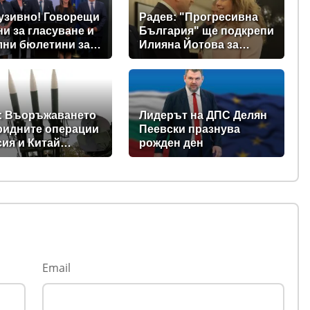
узивно! Говорещи
Радев: "Прогресивна
и за гласуване и
България" ще подкрепи
лни бюлетини за
Илияна Йотова за
щите предвиждат
президент
е изборни
ла! (ВИДЕО)
: Въоръжаването
Лидерът на ДПС Делян
ридните операции
Пеевски празнува
сия и Китай
рожден ден
ъщат Балканите в
на нестабилност
Email