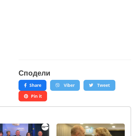
Сподели
Share
Viber
Tweet
Pin it