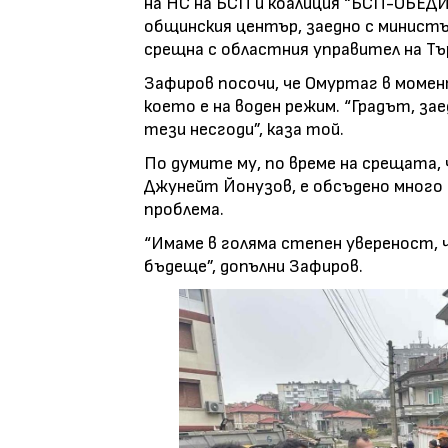
на НС на БСП и коалиция “БСП-ОБЕ
общинския център, заедно с министъ
срещна с областния управител на Тъ
Зафиров посочи, че Омуртаг в моме
което е на воден режим. “Градът, за
тези несгоди”, каза той.
По думите му, по време на срещата
Джунейт Йонузов, е обсъдено много
проблема.
“Имаме в голяма степен увереност, 
бъдеще”, допълни Зафиров.