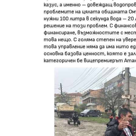
казус, а именно – довеждащ водопро
проблемите на цялата общината Омур
нужни 100 литра в секунда вода – 20
решение на този проблем. С финанс
финансиране, възможностите с местн
това нещо. С голяма степен на увере
това управление няма да има нито е
основна базова ценност, която е за
категоричен бе вицепремиерът Атан