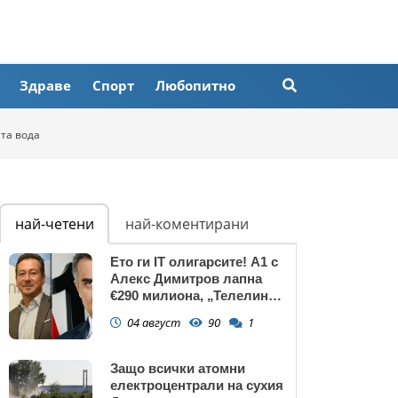
Здраве
Спорт
Любопитно
ата вода
най-четени
най-коментирани
Ето ги IT олигарсите! А1 с
Алекс Димитров лапна
€290 милиона, „Телелинк”
на Любомир Минчев – 440
04 август
90
1
млн. евро БЕЗ
КОНКУРЕНЦИЯ
Защо всички атомни
електроцентрали на сухия