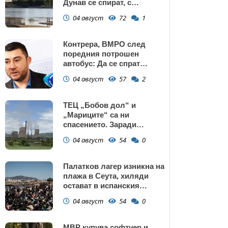
Дунав се спират, с
изключение АЕЦ
04 август
72
1
"Козлодуй"?
Контрера, ВМРО след
поредния потрошен
автобус: Да се спрат
линиите през циганските
04 август
57
2
махали и гета в София!
ТЕЦ „Бобов дол“ и
„Мариците“ са ни
спасението. Заради
нивото на Дунав АЕЦ
04 август
54
0
Козлодуй може да спре
Палатков лагер изникна на
плажа в Сеута, хиляди
остават в испанския
ексклав (снимки)
04 август
54
0
МВР купува софтуер и