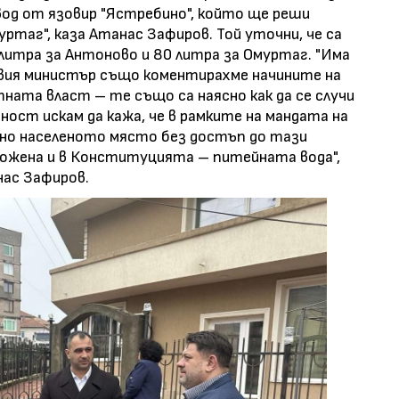
вод от язовир "Ястребино", който ще реши
таг", каза Атанас Зафиров. Той уточни, че са
 литра за Антоново и 80 литра за Омуртаг. "Има
овия министър също коментирахме начините на
ата власт – те също са наясно как да се случи
ност искам да кажа, че в рамките на мандата на
дно населеното място без достъп до тази
ложена и в Конституцията – питейната вода",
ас Зафиров.