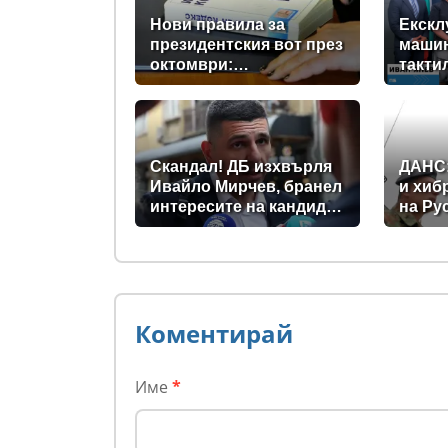
Нови правила за
Екскл
президентския вот през
машин
октомври:
такти
Парламентът прие
незря
промени в Изборния
новит
кодекс
прави
Скандал! ДБ изхвърля
ДАНС
Ивайло Мирчев, бранел
и хиб
интересите на кандидат
на Ру
за „Лукойл”
превр
зона 
Коментирай
Име
*