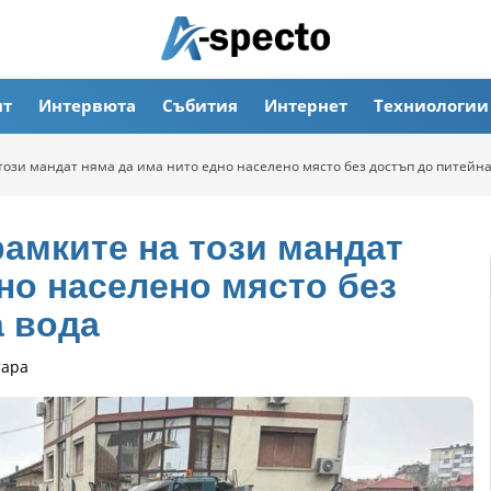
ят
Интервюта
Събития
Интернет
Техниологии
този мандат няма да има нито едно населено място без достъп до питейн
амките на този мандат
но населено място без
а вода
тара