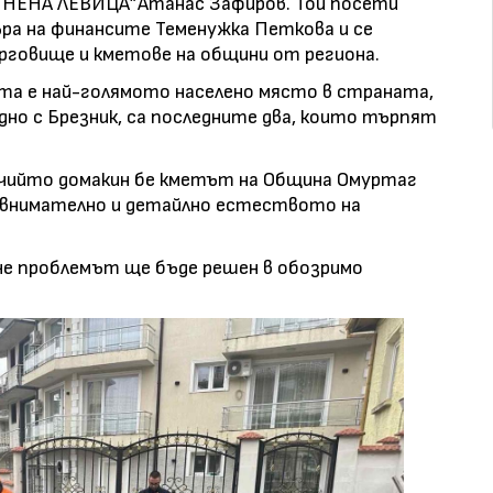
ДИНЕНА ЛЕВИЦА”Атанас Зафиров. Той посети
ра на финансите Теменужка Петкова и се
рговище и кметове на общини от региона.
нта е най-голямото населено място в страната,
едно с Брезник, са последните два, които търпят
, чийто домакин бе кметът на Община Омуртаг
 внимателно и детайлно естеството на
че проблемът ще бъде решен в обозримо