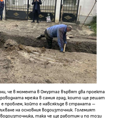
ни, че в момента в Омуртаг вървят два проекта
проводната мрежа в самия град, които ще решат
е проблем, който е навсякъде в страната –
ъхване на основния водоизточник. Големият
 водоизточника, така че ще работим и по този