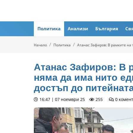
Политика
Анализи
България
Св
Начало
Политика
Атанас Зафиров: В рамките на 
Атанас Зафиров: В р
няма да има нито ед
достъп до питейнат
16:47 | 07 ноември 25
255
0
комен