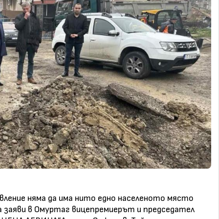
вление няма да има нито едно населеното място
а заяви в Омуртаг вицепремиерът и председател