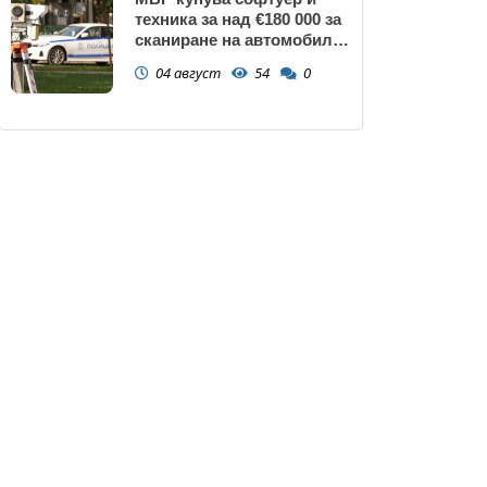
техника за над €180 000 за
сканиране на автомобили
и VIN номера
04 август
54
0