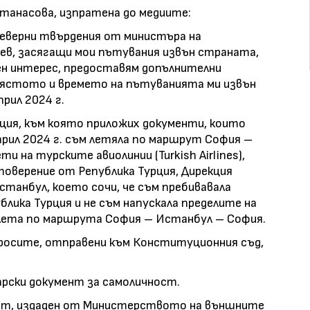
 Атанасова, изпратена до медиите:
неверни твърдения от министъра на
в, засягащи мои пътувания извън страната,
ен интерес, предоставям допълнителни
 мястото и времето на пътуванията ми извън
прил 2024 г.
ция, към която приложих документи, които
април 2024 г. съм летяла по маршрут София –
 на турските авиолинии (Turkish Airlines),
товерение от Република Турция, Дирекция
станбул, което сочи, че съм пребивавала
лика Турция и не съм напускала пределите на
лета по маршрута София – Истанбул – София.
просите, отправени към Конституционния съд,
арски документ за самоличност.
рт, издаден от Министерството на външните