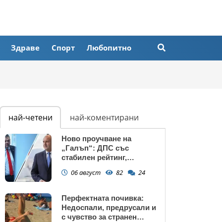
Здраве
Спорт
Любопитно
най-четени
най-коментирани
Ново проучване на
„Галъп“: ДПС със
стабилен рейтинг,
подкрепата към Радев се
06 август
82
24
запазва
Перфектната почивка:
Недоспали, предрусали и
с чувство за странен