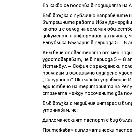
Ео какво се посочва в позицията на
Във връзка с публично направените 
вътрешните работи Иван Демерджие
както и с оглед на големия обществ
документи и информация за начина,
Република България в периода 5 – 8 а
Към вече оповестената от мен пози
удостоверяват, че в периода 5 – 8 
Истанбул – София с граждански полети
прилагам и официално издадено удос
„Сигурност“, Околийско управление И
единствено на територията на Репуб
страната между посочените два по
Във връзка с медийния интерес и въ
уточнявам, че:
Дипломаческият паспорт е вид бълг
Притежавам дипломатически паспо