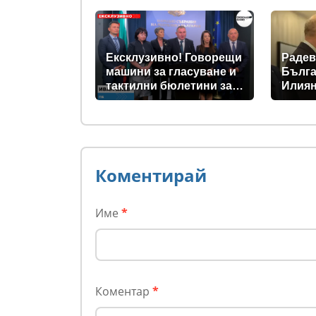
се запазва
Ексклузивно! Говорещи
Радев
машини за гласуване и
Бълга
тактилни бюлетини за
Илиян
незрящите предвиждат
прези
новите изборни
правила! (ВИДЕО)
Коментирай
Име
*
Коментар
*