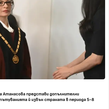
а Атанасова представи допълнителни
 пътуванията й извън страната в периода 5-8