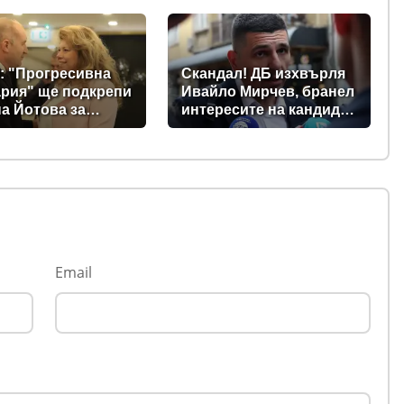
промени в Изборния
кодекс
: "Прогресивна
Скандал! ДБ изхвърля
рия" ще подкрепи
Ивайло Мирчев, бранел
а Йотова за
интересите на кандидат
дент
за „Лукойл”
Email