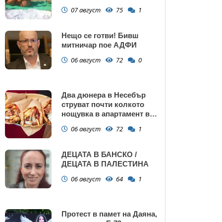
сърбеж
07 август
75
1
Нещо се готви! Бивш
митничар пое АДФИ
06 август
72
0
Два дюнера в Несебър
струват почти колкото
нощувка в апартамент в
Поморие
06 август
72
1
ДЕЦАТА В БАНСКО /
ДЕЦАТА В ПАЛЕСТИНА
06 август
64
1
Протест в памет на Даяна,