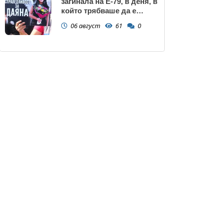
загинала на Е-79, в деня, в
който трябваше да е
сватбата ѝ (снимки)
06 август
61
0