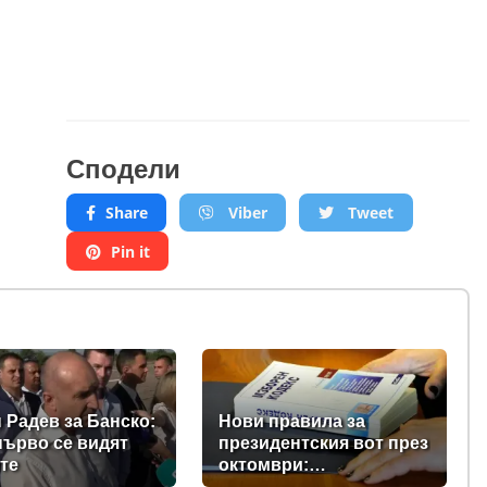
Сподели
Share
Viber
Tweet
Pin it
 Радев за Банско:
Нови правила за
първо се видят
президентския вот през
те
октомври:
Парламентът прие