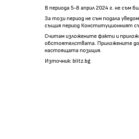
В периода 5-8 април 2024 г. не съм б
За този период не съм подала уведо
същия период Конституционният съд
Считам изложените факти и приложе
обстоятелствата. Приложените до
настоящата позиция.
Източник: blitz.bg