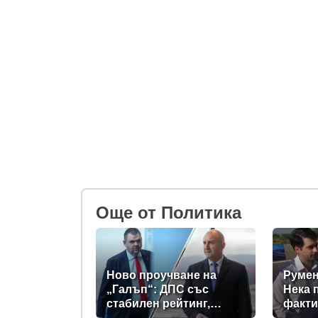
Oще от Политика
Ново проучване на
Румен
„Галъп“: ДПС със
Нека 
стабилен рейтинг,
факти
подкрепата към Радев