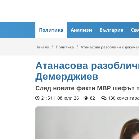
Политика
Анализи
България
Св
Начало
Политика
Атанасова разобличи с докум
Атанасова разоблич
Демерджиев
След новите факти МВР шефът т
21:51 | 08 юли 26
82
130
коментар