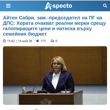
Айтен Сабри, зам.-председател на ПГ на
ДПС: Хората очакват реални мерки срещу
галопиращите цени и натиска върху
семейния бюджет
15:42 | 14 май 26
115
0