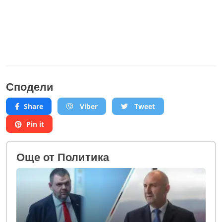
Сподели
Share
Viber
Tweet
Pin it
Oще от Политика