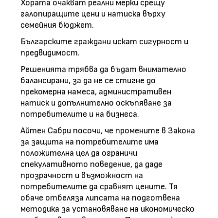
Хората очакват реални мерки срещу
галопиращите цени и натиска върху
семейния бюджет.
Българските граждани искат сигурност и
предвидимост.
Решенията трябва да бъдат внимателно
балансирани, за да не се стигне до
прекомерна намеса, административен
натиск и допълнително оскъпяване за
потребителите и на бизнеса.
Айтен Сабри посочи, че промените в Закона
за защита на потребителите има
положителна цел да ограничи
спекулативното поведение, да даде
прозрачност и възможност на
потребителите да сравнят цените. Тя
обаче отбеляза липсата на подготвена
методика за установяване на икономическо