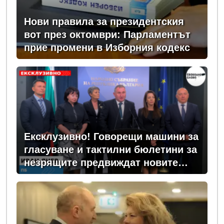
Нови правила за президентския
вот през октомври: Парламентът
прие промени в Изборния кодекс
Ексклузивно! Говорещи машини за
гласуване и тактилни бюлетини за
незрящите предвиждат новите
изборни правила! (ВИДЕО)