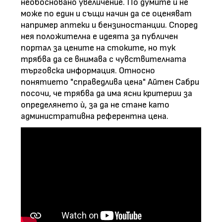
необосновано увеличение. По думите ѝ не
може по един и същи начин да се оценяват
например аптеки и бензиностанции. Според
нея положителна е идеята за публичен
портал за цените на стоките, но тук
трябва да се внимава с чувствителната
търговска информация. Относно
понятието "справедлива цена" Айтен Сабри
посочи, че трябва да има ясни критерии за
определянето ѝ, за да не стане като
административна референтна цена.