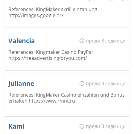
References: KingMaker skrill einzahlung
Коментар
*
http://images.google.nr/
Email
Откажи
Име
*
Valencia
преди 3 седмици
References: Kingmaker Casino PayPal
https://freeadvertisingforyou.com/
Коментар
*
Email
Име
*
Откажи
Julianne
преди 3 седмици
References: KingMaker Casino einzahlen und Bonus
erhalten https://www.rmnt.ru
Коментар
*
Email
Име
*
Kami
преди 3 седмици
Откажи