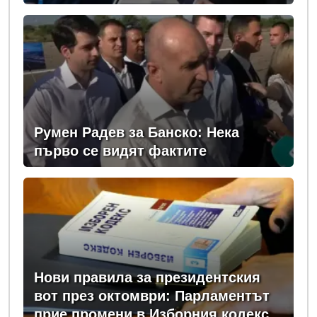
Румен Радев за Банско: Нека
първо се видят фактите
Нови правила за президентския
вот през октомври: Парламентът
прие промени в Изборния кодекс