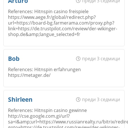
Arturo
преди 3 седмици
Откажи
References: Hitnspin casino freispiele
https://www.aege.fr/global/redirect.php?
Коментар
*
url=https://board-bg.farmerama.com/proxy.php?
Email
link=https://de.trustpilot.com/review/der-wikinger-
shop.de&amp;langue_selected=fr
Откажи
Име
*
Bob
преди 3 седмици
Коментар
*
References: Hitnspin erfahrungen
https://metager.de/
Откажи
Email
Име
*
Shirleen
преди 3 седмици
References: Hitnspin casino gewinne
http://cse.google.com.gi/url?
Коментар
*
sa=i&amp;url=https://www.russianrealty.ru/bitrix/redir
Откажи
Email
goto=https://de.trustpilot.com/review/der-wikinger-