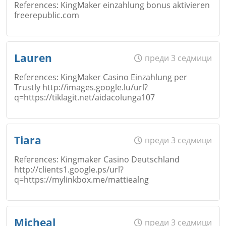
References: KingMaker einzahlung bonus aktivieren
freerepublic.com
Откажи
Email
Име
*
Lauren
преди 3 седмици
References: KingMaker Casino Einzahlung per
Trustly http://images.google.lu/url?
Коментар
*
q=https://tiklagit.net/aidacolunga107
Email
Откажи
Име
*
Tiara
преди 3 седмици
References: Kingmaker Casino Deutschland
Коментар
*
http://clients1.google.ps/url?
q=https://mylinkbox.me/mattiealng
Email
Откажи
Име
*
Micheal
преди 3 седмици