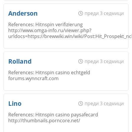
Име
*
Anderson
преди 3 седмици
Откажи
References: Hitnspin verifizierung
http://www.omga-info.ru/viewer.php?
Коментар
*
urldocs=https://brewwiki.win/wiki/Post:Hit_Prospekt
Email
Име
*
Откажи
Rolland
преди 3 седмици
References: Hitnspin casino echtgeld
Коментар
*
forums.wynncraft.com
Email
Име
*
Откажи
Lino
преди 3 седмици
References: Hitnspin casino paysafecard
http://thumbnails.porncore.net/
Коментар
*
Email