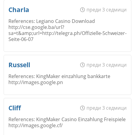
Име
*
Откажи
Charla
преди 3 седмици
References: Legiano Casino Download
http://cse.google.ba/url?
Коментар
*
sa=t&amp;url=http://telegra.ph/Offizielle-Schweizer-
Email
Seite-06-07
Откажи
Име
*
Russell
преди 3 седмици
Коментар
*
References: KingMaker einzahlung bankkarte
http://images.google.pn
Email
Откажи
Име
*
Cliff
преди 3 седмици
References: KingMaker Casino Einzahlung Freispiele
http://images.google.cf/
Коментар
*