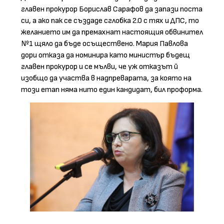
главен прокурор Борислав Сарафов да запази поста
си, а ако пак се създаде сглобка 2.0 с тях и ДПС, то
желанието им да премахнат настоящия обвинител
№1 щяло да бъде осъществено. Мария Павлова
дори отказа да номинира като министър бъдещ
главен прокурор и се мълви, че уж отказът й
изобщо да участва в надпреварата, за която на
този етап няма нито един кандидат, бил проформа.