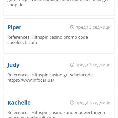
shop.de
Име
*
Piper
преди 3 седмици
Коментар
*
References: Hitnspin casino promo code
cocoleech.com
Откажи
Email
Име
*
Judy
преди 3 седмици
References: Hitnspin casino gutscheincode
https://www.infocar.ua/
Коментар
*
Откажи
Email
Име
*
Rachelle
преди 3 седмици
References: Hitnspin casino kundenbewertungen
board-en.darkorbit.com