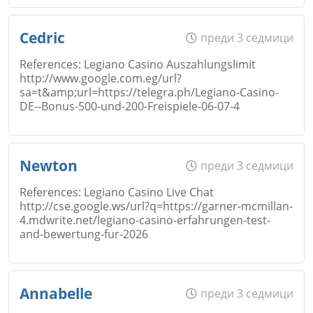
Email
Име
*
Откажи
Cedric
преди 3 седмици
References: Legiano Casino Auszahlungslimit
http://www.google.com.eg/url?
Коментар
*
sa=t&amp;url=https://telegra.ph/Legiano-Casino-
Email
DE--Bonus-500-und-200-Freispiele-06-07-4
Откажи
Име
*
Newton
преди 3 седмици
Коментар
*
References: Legiano Casino Live Chat
http://cse.google.ws/url?q=https://garner-mcmillan-
4.mdwrite.net/legiano-casino-erfahrungen-test-
Email
and-bewertung-fur-2026
Откажи
Име
*
Annabelle
преди 3 седмици
Коментар
*