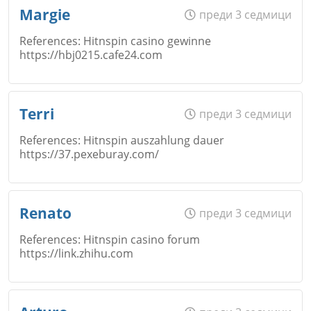
Име
*
Margie
преди 3 седмици
Откажи
References: Hitnspin casino gewinne
https://hbj0215.cafe24.com
Коментар
*
Email
Име
*
Terri
преди 3 седмици
Откажи
References: Hitnspin auszahlung dauer
https://37.pexeburay.com/
Коментар
*
Email
Име
*
Renato
преди 3 седмици
Откажи
References: Hitnspin casino forum
https://link.zhihu.com
Коментар
*
Email
Име
*