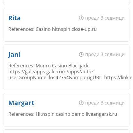
Коментар
*
Email
Име
*
Rita
преди 3 седмици
References: Casino hitnspin close-up.ru
Откажи
Коментар
*
Email
Име
*
Jani
преди 3 седмици
References: Monro Casino Blackjack
Откажи
https://galeapps.gale.com/apps/auth?
userGroupName=los42754&amp;origURL=https://link.e
Коментар
*
Email
Име
*
Margart
преди 3 седмици
Откажи
References: Hitnspin casino demo liveangarsk.ru
Коментар
*
Email