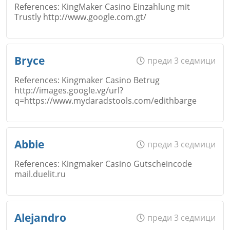
References: KingMaker Casino Einzahlung mit
Коментар
*
Trustly http://www.google.com.gt/
Email
Име
*
Откажи
Bryce
преди 3 седмици
References: Kingmaker Casino Betrug
http://images.google.vg/url?
Коментар
*
q=https://www.mydaradstools.com/edithbarge
Email
Откажи
Име
*
Abbie
преди 3 седмици
References: Kingmaker Casino Gutscheincode
Коментар
*
mail.duelit.ru
Email
Име
*
Откажи
Alejandro
преди 3 седмици