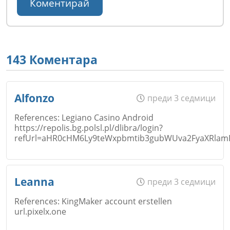
143 Коментара
Alfonzo
преди 3 седмици
References: Legiano Casino Android
https://repolis.bg.polsl.pl/dlibra/login?
refUrl=aHR0cHM6Ly9teWxpbmtib3gubWUva2FyaXRlam
Име
*
Leanna
преди 3 седмици
References: KingMaker account erstellen
url.pixelx.one