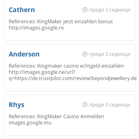
Име
*
Откажи
Cathern
преди 3 седмици
References: KingMaker jetzt einzahlen bonus
http://images.google.ro
Коментар
*
Email
Име
*
Откажи
Anderson
преди 3 седмици
References: Kingmaker casino echtgeld einzahlen
http://images.google.ne/url?
Коментар
*
q=https://de.trustpilot.com/review/beyondjewellery.de
Email
Име
*
Откажи
Rhys
преди 3 седмици
References: KingMaker Casino Anmelden
Коментар
*
images.google.mu
Email