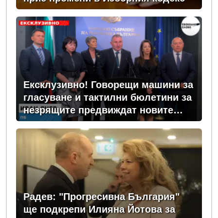
Ексклузивно! Говорещи машини за
гласуване и тактилни бюлетини за
незрящите предвиждат новите
изборни правила! (ВИДЕО)
Радев: "Прогресивна България"
ще подкрепи Илияна Йотова за