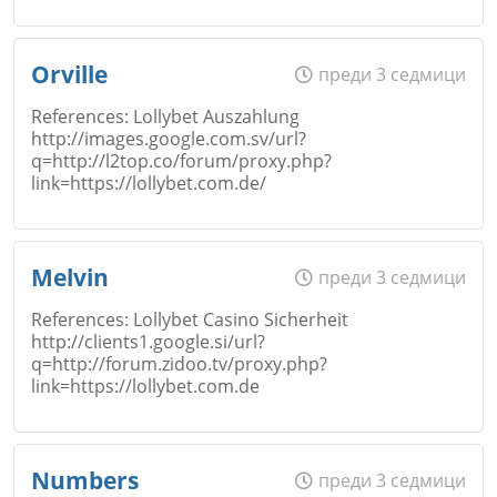
Откажи
Име
*
Orville
преди 3 седмици
References: Lollybet Auszahlung
Коментар
*
http://images.google.com.sv/url?
q=http://l2top.co/forum/proxy.php?
Email
link=https://lollybet.com.de/
Откажи
Име
*
Melvin
преди 3 седмици
Коментар
*
References: Lollybet Casino Sicherheit
http://clients1.google.si/url?
q=http://forum.zidoo.tv/proxy.php?
Откажи
Email
link=https://lollybet.com.de
Име
*
Numbers
преди 3 седмици