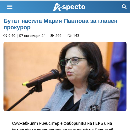
Бутат насила Мария Павлова за главен
прокурор
9:40 | 07 октомври 24
266
143
Служебният министър е фаворитка на ГЕРБ и на