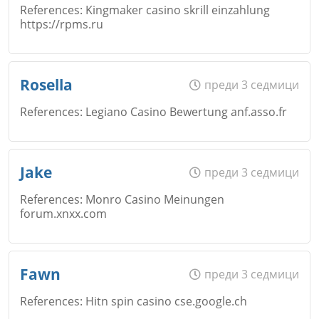
References: Kingmaker casino skrill einzahlung
https://rpms.ru
Коментар
*
Email
Име
*
Откажи
Rosella
преди 3 седмици
References: Legiano Casino Bewertung anf.asso.fr
Коментар
*
Email
Име
*
Jake
преди 3 седмици
Откажи
References: Monro Casino Meinungen
forum.xnxx.com
Коментар
*
Email
Име
*
Fawn
преди 3 седмици
Откажи
References: Hitn spin casino cse.google.ch