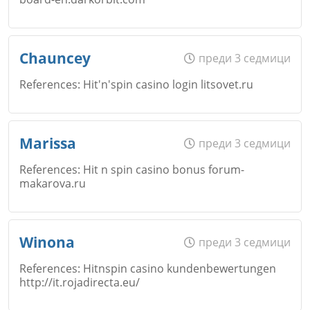
Коментар
*
Email
Име
*
Chauncey
преди 3 седмици
Откажи
References: Hit'n'spin casino login litsovet.ru
Коментар
*
Email
Име
*
Marissa
преди 3 седмици
Откажи
References: Hit n spin casino bonus forum-
makarova.ru
Коментар
*
Email
Име
*
Winona
преди 3 седмици
Откажи
References: Hitnspin casino kundenbewertungen
http://it.rojadirecta.eu/
Коментар
*
Email