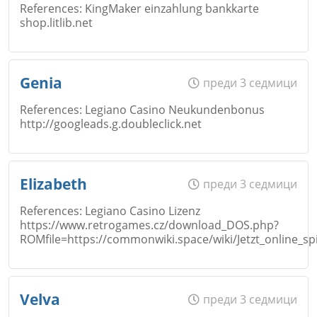
References: KingMaker einzahlung bankkarte
shop.litlib.net
Коментар
*
Email
Име
*
Genia
преди 3 седмици
Откажи
References: Legiano Casino Neukundenbonus
http://googleads.g.doubleclick.net
Коментар
*
Email
Име
*
Elizabeth
преди 3 седмици
Откажи
References: Legiano Casino Lizenz
https://www.retrogames.cz/download_DOS.php?
Коментар
*
ROMfile=https://commonwiki.space/wiki/Jetzt_online_sp
Email
Име
*
Откажи
Velva
преди 3 седмици