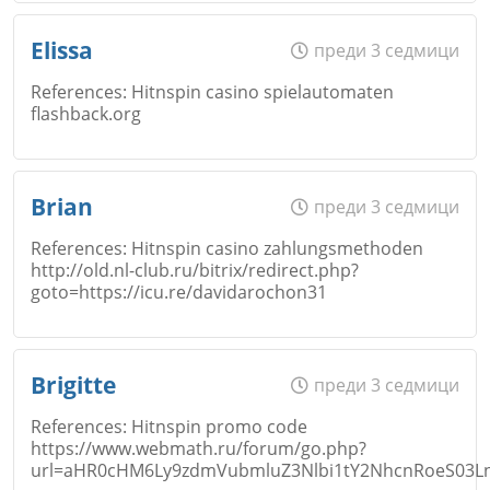
Име
*
Откажи
Elissa
преди 3 седмици
References: Hitnspin casino spielautomaten
flashback.org
Коментар
*
Email
Име
*
Brian
преди 3 седмици
Откажи
References: Hitnspin casino zahlungsmethoden
http://old.nl-club.ru/bitrix/redirect.php?
Коментар
*
goto=https://icu.re/davidarochon31
Email
Име
*
Откажи
Brigitte
преди 3 седмици
References: Hitnspin promo code
Коментар
*
https://www.webmath.ru/forum/go.php?
url=aHR0cHM6Ly9zdmVubmluZ3Nlbi1tY2NhcnRoeS03
Email