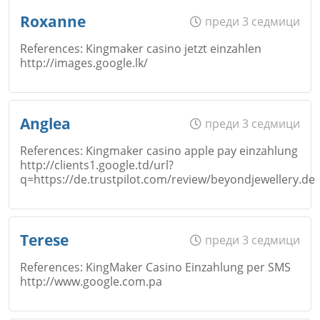
Име
*
Roxanne
преди 3 седмици
Откажи
References: Kingmaker casino jetzt einzahlen
http://images.google.lk/
Коментар
*
Email
Име
*
Anglea
преди 3 седмици
Откажи
References: Kingmaker casino apple pay einzahlung
http://clients1.google.td/url?
Коментар
*
q=https://de.trustpilot.com/review/beyondjewellery.de
Email
Име
*
Откажи
Terese
преди 3 седмици
References: KingMaker Casino Einzahlung per SMS
Коментар
*
http://www.google.com.pa
Email