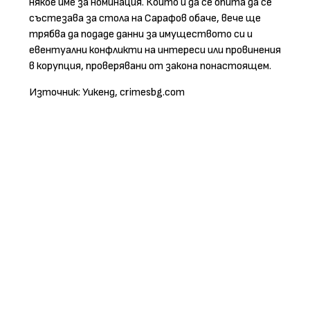
някое име за номинация. Който и да се опита да се
състезава за стола на Сарафов обаче, вече ще
трябва да подаде данни за имуществото си и
евентуални конфликти на интереси или провинения
в корупция, проверявани от закона понастоящем.
Източник: Уикенд, crimesbg.com