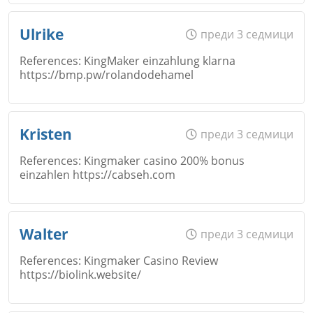
Email
Име
*
Ulrike
преди 3 седмици
References: KingMaker einzahlung klarna
https://bmp.pw/rolandodehamel
Коментар
*
Email
Име
*
Kristen
преди 3 седмици
References: Kingmaker casino 200% bonus
einzahlen https://cabseh.com
Коментар
*
Email
Име
*
Walter
преди 3 седмици
Откажи
References: Kingmaker Casino Review
https://biolink.website/
Коментар
*
Email