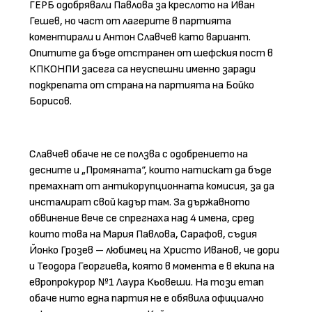
ГЕРБ одобрявали Павлова за креслото на Иван
Гешев, но част от лагерите в партията
коментирали и Антон Славчев като вариант.
Опитите да бъде отстранен от шефския пост в
КПКОНПИ засега са неуспешни именно заради
подкрепата от страна на партията на Бойко
Борисов.
Славчев обаче не се ползва с одобрението на
десните и „Промяната“, които натискат да бъде
премахнат от антикорупционната комисия, за да
инсталират свой кадър там. За държавното
обвинение вече се спрегнаха над 4 имена, сред
които това на Мария Павлова, Сарафов, съдия
Йонко Грозев – любимец на Христо Иванов, че дори
и Теодора Георгиева, която в момента е в екипа на
европрокурор №1 Лаура Кьовеши. На този етап
обаче нито една партия не е обявила официално