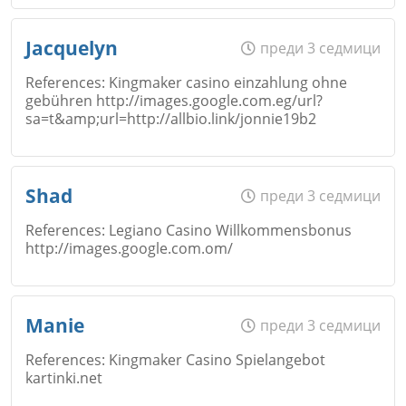
Email
Откажи
Име
*
Jacquelyn
преди 3 седмици
References: Kingmaker casino einzahlung ohne
gebühren http://images.google.com.eg/url?
Коментар
*
sa=t&amp;url=http://allbio.link/jonnie19b2
Email
Име
*
Откажи
Shad
преди 3 седмици
References: Legiano Casino Willkommensbonus
Коментар
*
http://images.google.com.om/
Email
Име
*
Откажи
Manie
преди 3 седмици
References: Kingmaker Casino Spielangebot
kartinki.net
Коментар
*