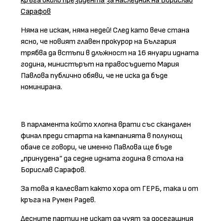
кръга около президента за наследник на Борислав
Сарафов
Няма не искам, няма недей! След като вече стана
ясно, че новият главен прокурор на България
трябва да встъпи в длъжност на 16 януари идната
година, министърът на правосъдието Мария
Павлова публично обяви, че не иска да бъде
номинирана.
В парламента който хлопна врати със скандален
финал преди старта на кампанията в полунощ
обаче се говори, че именно Павлова ще бъде
„принудена“ да седне идната година в стола на
Борислав Сарафов.
За това я калесват както хора от ГЕРБ, така и от
кръга на Румен Радев.
Десните партии не искат да чуят за досегашния