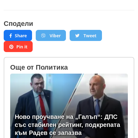
Сподели
Share
Viber
Tweet
Pin it
Oще от Политика
Ново проучване на „Галъп“: ДПС
със стабилен рейтинг, подкрепата
към Радев се запазва