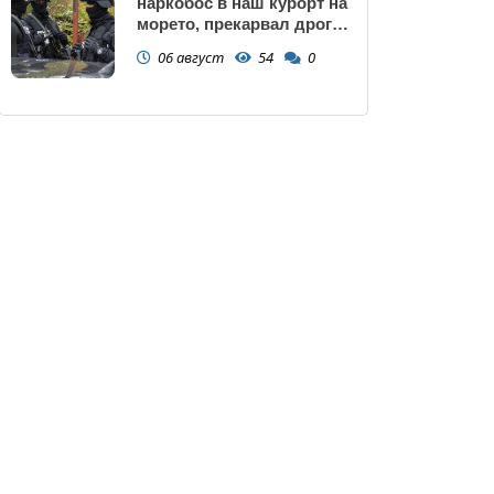
наркобос в наш курорт на
морето, прекарвал дрога
от Украйна към ЕС
06 август
54
0