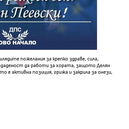
илядите пожелания за крепко здраве, сила,
тдаденост да работи за хората, защото Делян
то е активна позиция, грижа и закрила за онези,