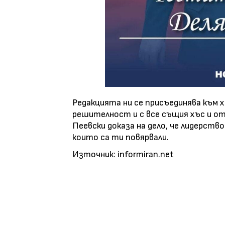
Редакцията ни се присъединява към х
решителност и с все същия хъс и о
Пеевски доказа на дело, че лидерство
които са ти повярвали.
Източник: informiran.net