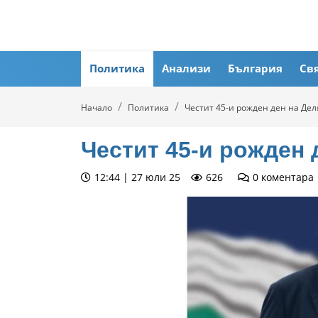
Политика
Анализи
България
Св
Начало
Политика
Честит 45-и рожден ден на Дел
Честит 45-и рожден 
12:44 | 27 юли 25
626
0
коментара