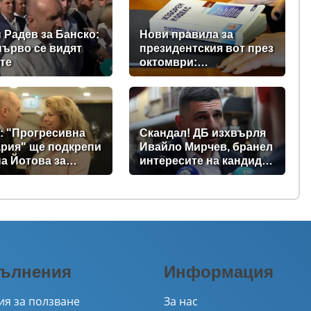
 Радев за Банско:
Нови правила за
първо се видят
президентския вот през
те
октомври:
Парламентът прие
промени в Изборния
кодекс
: "Прогресивна
Скандал! ДБ изхвърля
рия" ще подкрепи
Ивайло Мирчев, бранел
а Йотова за
интересите на кандидат
дент
за „Лукойл”
ълнения
Информация
ия за ползване
За нас