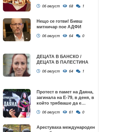
Поморие
06 август
68
1
Нещо се готви! Бивш
митничар пое АДФИ
06 август
64
0
ДЕЦАТА В БАНСКО /
ДЕЦАТА В ПАЛЕСТИНА
06 август
64
1
Протест в памет на Даяна,
загинала на Е-79, в деня, в
който трябваше да е
сватбата ѝ (снимки)
06 август
61
0
Арестуваха международен