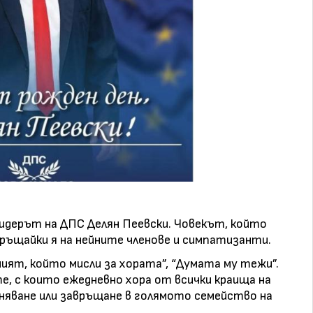
лидерът на ДПС Делян Пеевски. Човекът, който
ръщайки я на нейните членове и симпатизанти.
ният, който мисли за хората”, “Думата му тежи”.
е, с които ежедневно хора от всички краища на
няване или завръщане в голямото семейство на