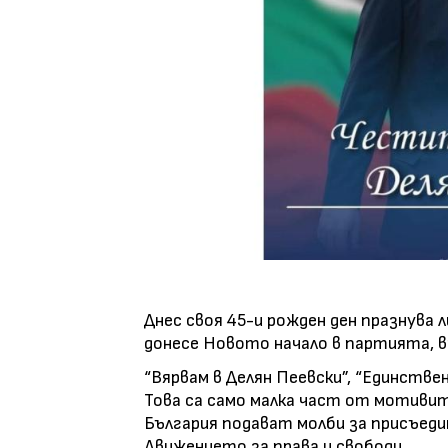
Днес своя 45-и рожден ден празнува 
донесе Новото начало в партията, в
“Вярвам в Делян Пеевски”, “Единстве
Това са само малка част от мотивит
България подават молби за присъеди
Движението за права и свободи.