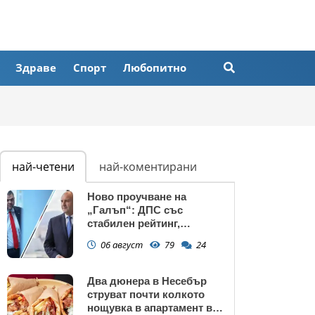
Здраве
Спорт
Любопитно
най-четени
най-коментирани
Ново проучване на
„Галъп“: ДПС със
стабилен рейтинг,
подкрепата към Радев се
06 август
79
24
запазва
Два дюнера в Несебър
струват почти колкото
нощувка в апартамент в