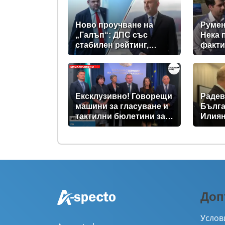
Ново проучване на
Румен
„Галъп“: ДПС със
Нека 
стабилен рейтинг,
факти
подкрепата към Радев
се запазва
Ексклузивно! Говорещи
Радев
машини за гласуване и
Бълга
тактилни бюлетини за
Илиян
незрящите предвиждат
прези
новите изборни
правила! (ВИДЕО)
Доп
Услов