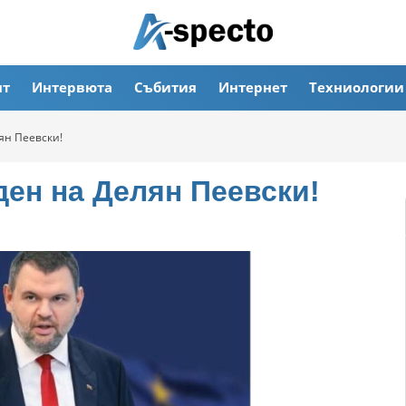
ят
Интервюта
Събития
Интернет
Техниологии
ян Пеевски!
ден на Делян Пеевски!