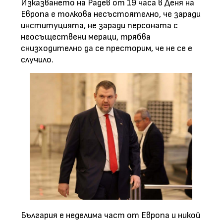
Изказването на Радев от 19 часа в Деня на
Европа е толкова несъстоятелно, че заради
институцията, не зарaди персоната с
неосъществени мераци, трябва
снизходително да се престорим, че не се е
случило.
България е неделима част от Европа и никой