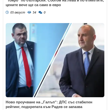
"Тойро" по български: Сбогом на лева и по етикетите,
цените вече ще са само в евро
05 август
54
0
Ново проучване на „Галъп“: ДПС със стабилен
рейтинг, подкрепата към Радев се запазва