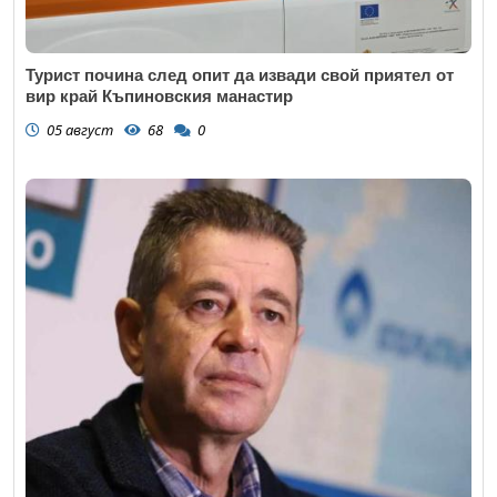
Турист почина след опит да извади свой приятел от
вир край Къпиновския манастир
05 август
68
0