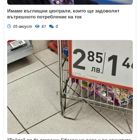
Имаме въглищни централи, които ще задоволят
вътрешното потребление на ток
05 август
61
0