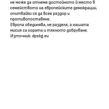
не може да отнеме достойното й място в
семейството на европейските демокрации,
опитвайки се да всее раздор и
противопоставяне.
Европа обединява, не разделя, а нашата
мисия са хората и тяхното добруване.
Източник: dpsbg.eu