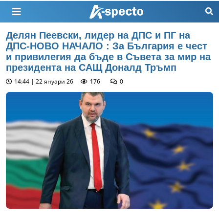
Делян Пеевски, лидер на ДПС и ПГ на
ДПС-НОВО НАЧАЛО : За България е чест
и привилегия да бъде в Съвета за мир на
президента на САЩ Доналд Тръмп
14:44 | 22 януари 26
176
0