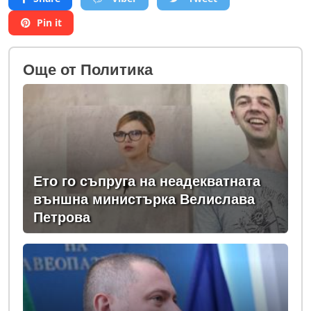
Pin it
Oще от Политика
Ето го съпруга на неадекватната
външна министърка Велислава
Петрова