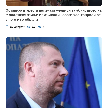
Оставиха в ареста петимата ученици за убийството на
Младежкия хълм: Измъчвали Георги час, гаврили се
с него и го обрали
07 август
61
1