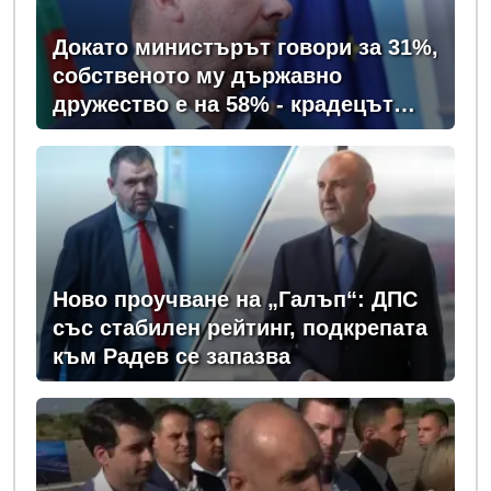
Докато министърът говори за 31%,
собственото му държавно
дружество е на 58% - крадецът
вика дръжте крадеца
Ново проучване на „Галъп“: ДПС
със стабилен рейтинг, подкрепата
към Радев се запазва