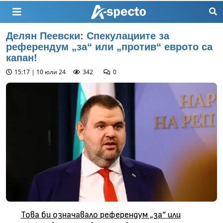
Делян Пеевски: Спекулациите за
референдум „за“ или „против“ еврото са
капан!
15:17 | 10 юли 24
342
0
Това би означавало референдум „за“ или