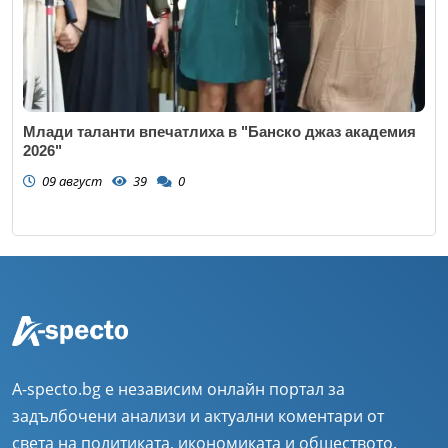
Млади таланти впечатлиха в "Банско джаз академия
2026"
09 август
39
0
A-specto.bg е независим онлайн портал за
задълбочени анализи и актуални коментари от
света на политиката, икономиката и обществото.