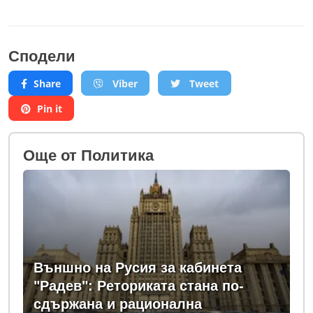
Сподели
Share
Viber
Tweet
Pin it
Oще от Политика
Външно на Русия за кабинета
"Радев": Реториката стана по-
сдържана и рационална