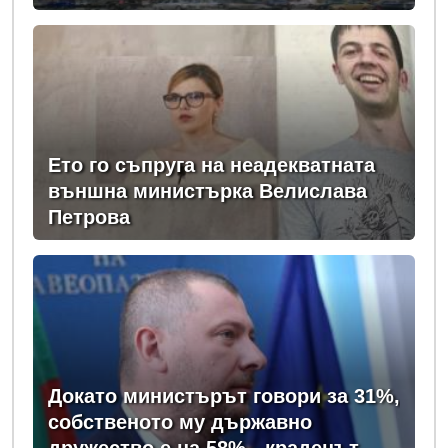
Ето го съпруга на неадекватната
външна министърка Велислава
Петрова
Докато министърът говори за 31%,
собственото му държавно
дружество е на 58% - крадецът