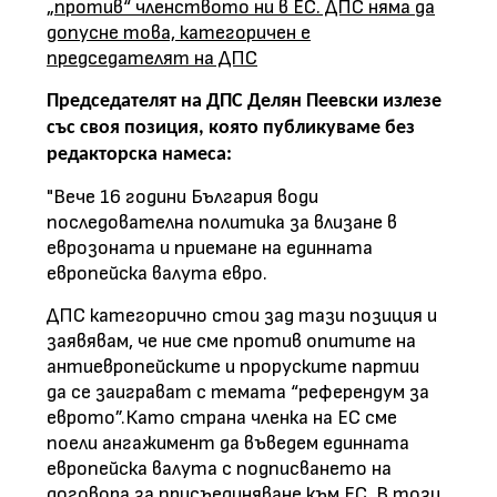
„против“ членството ни в ЕС. ДПС няма да
допусне това, категоричен е
председателят на ДПС
Председателят на ДПС Делян Пеевски излезе
със своя позиция, която публикуваме без
редакторска намеса:
"Вече 16 години България води
последователна политика за влизане в
еврозоната и приемане на единната
европейска валута евро.
ДПС категорично стои зад тази позиция и
заявявам, че ние сме против опитите на
антиевропейските и проруските партии
да се заиграват с темата “референдум за
еврото”.Като страна членка на ЕС сме
пoели ангажимент да въведем единната
европейска валута с подписването на
договора за присъединяване към ЕС. В този