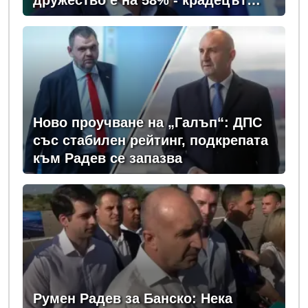
вика дръжте крадеца
Ново проучване на „Галъп“: ДПС
със стабилен рейтинг, подкрепата
към Радев се запазва
Румен Радев за Банско: Нека