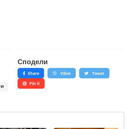
Сподели
Share
Viber
Tweet
Pin it
ти