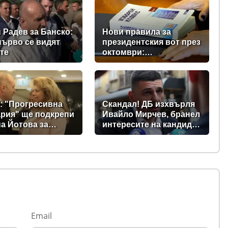
 Радев за Банско:
Нови правила за
първо се видят
президентския вот през
те
октомври:
Парламентът прие
промени в Изборния
кодекс
: "Прогресивна
Скандал! ДБ изхвърля
рия" ще подкрепи
Ивайло Мирчев, бранел
а Йотова за
интересите на кандидат
дент
за „Лукойл”
Email