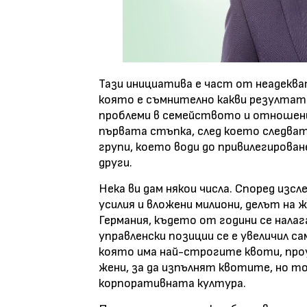
Тази инициатива е част от неадекв
която е съмнително какви резултати
проблеми в семейството и отношен
първата стъпка, след което следват
групи, което води до привилегирован
други.
Нека ви дам някои числа. Според изсл
усилия и вложени милиони, делът на 
Германия, където от години се нала
управленски позиции се е увеличил с
която има най-строгите квоти, про
жени, за да изпълнят квотите, но то
корпоративната култура.