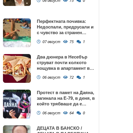
06 август
75
0
Перфектната почивка:
Недоспали, предрусали и
с чувство за странен
сърбеж
07 август
75
1
Два дюнера в Несебър
струват почти колкото
нощувка в апартамент в
Поморие
06 август
72
1
Протест в памет на Даяна,
загинала на Е-79, в деня, в
който трябваше да е
сватбата ѝ (снимки)
06 август
64
0
ДЕЦАТА В БАНСКО /