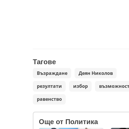
Тагове
Възраждане
Деян Николов
резултати
избор
възможнос
равенство
Oще от Политика