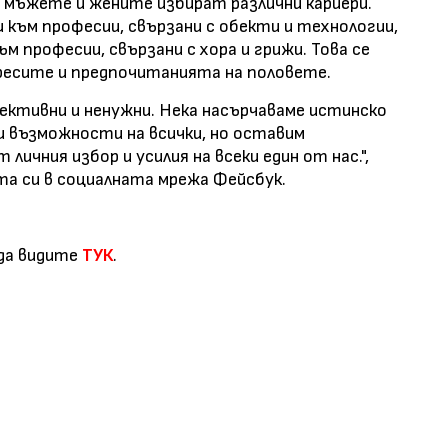
мъжете и жените избират различни кариери.
 към професии, свързани с обекти и технологии,
 професии, свързани с хора и грижи. Това се
ересите и предпочитанията на половете.
фективни и ненужни. Нека насърчаваме истинско
и възможности на всички, но оставим
ичния избор и усилия на всеки един от нас.",
а си в социалната мрежа Фейсбук.
да видите
ТУК
.