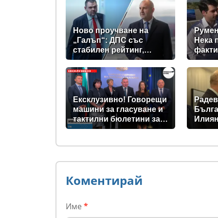
Ново проучване на
Румен
„Галъп“: ДПС със
Нека 
стабилен рейтинг,
факти
подкрепата към Радев
се запазва
Ексклузивно! Говорещи
Радев
машини за гласуване и
Бълга
тактилни бюлетини за
Илиян
незрящите предвиждат
прези
новите изборни
правила! (ВИДЕО)
Коментирай
Име
*