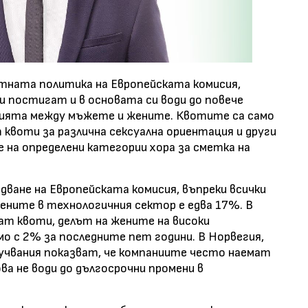
атната политика на Европейската комисия,
 постигат и в основата си води до повече
ията между мъжете и жените. Квотите са само
 квоти за различна сексуална ориентация и други
е на определени категории хора за сметка на
едване на Европейската комисия, въпреки всички
жените в технологичния сектор е едва 17%. В
гат квоти, делът на жените на високи
амо с 2% за последните пет години. В Норвегия,
учвания показват, че компаниите често наемат
ва не води до дългосрочни промени в