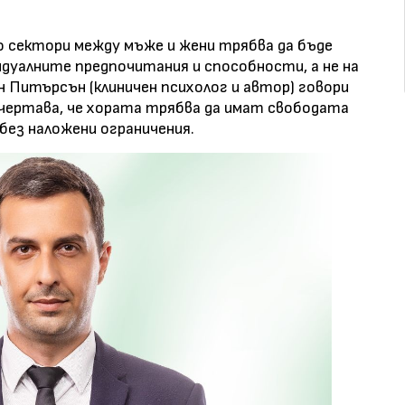
 сектори между мъже и жени трябва да бъде
идуалните предпочитания и способности, а не на
н Питърсън (клиничен психолог и автор) говори
дчертава, че хората трябва да имат свободата
без наложени ограничения.