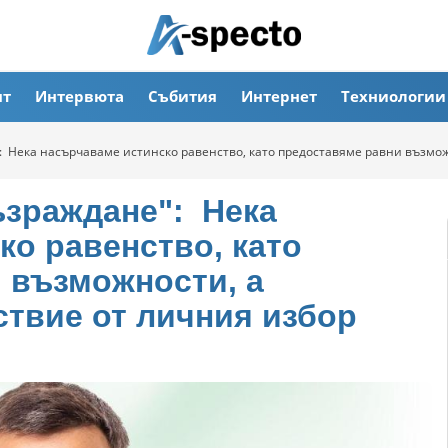
ят
Интервюта
Събития
Интернет
Техниологии
 Нека насърчаваме истинско равенство, като предоставяме равни възможн
ъзраждане": Нека
ко равенство, като
 възможности, а
ствие от личния избор