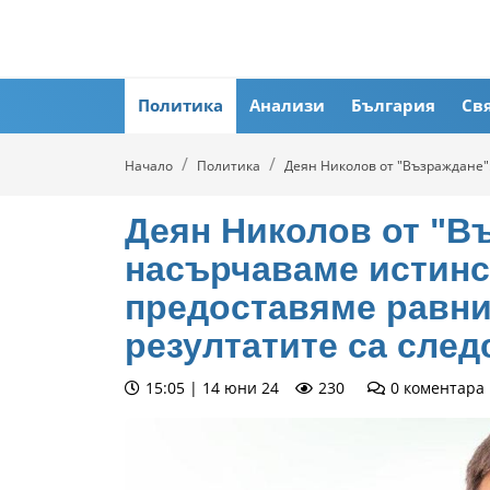
Политика
Анализи
България
Св
Начало
Политика
Деян Николов от "Възраждане":
Деян Николов от "В
насърчаваме истинс
предоставяме равни
резултатите са след
15:05 | 14 юни 24
230
0
коментара