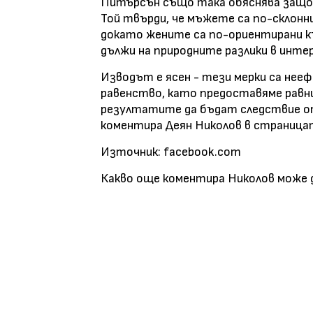
Питърсън също така обяснява защо 
Той твърди, че мъжете са по-склонни
докато жените са по-ориентирани към
дължи на природните разлики в инт
Изводът е ясен - тези мерки са нее
равенство, като предоставяме равн
резултатите да бъдат следствие от л
коментира Деян Николов в страницат
Източник: facebook.com
Какво още коментира Николов може 