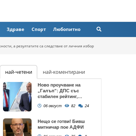
Здраве
Спорт
Любопитно
ости, а резултатите са следствие от личния избор
най-четени
най-коментирани
Ново проучване на
„Галъп“: ДПС със
стабилен рейтинг,
подкрепата към Радев се
06 август
82
24
запазва
Нещо се готви! Бивш
митничар пое АДФИ