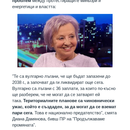
проблем
между протестиращите миньори и
енергетици и властта:
"Те са вулгарно лъгани, че ще бъдат запазени до
2038 г., а започват да ги ликвидират още сега.
Вулгарно са лъгани с 36 заплати, за които по-късно
ще разберем, че не могат да се затварят ей
така.
Териториалните планове са чиновнически
ужас, който е създаден, за да могат да се вземат
пари сега
. Това е национално предателство", смята
Диана Дамянова, бивш ПР на "Продължаваме
промяната".