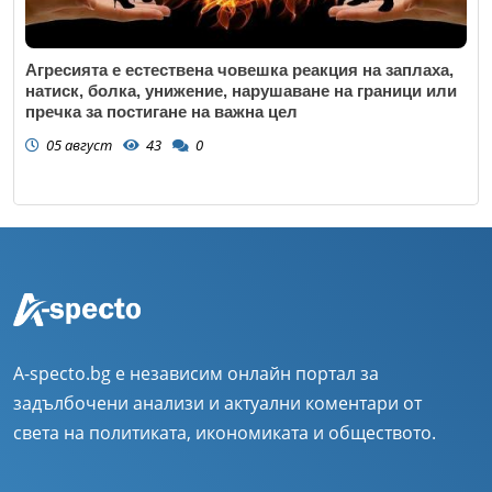
Агресията е естествена човешка реакция на заплаха,
натиск, болка, унижение, нарушаване на граници или
пречка за постигане на важна цел
05 август
43
0
A-specto.bg е независим онлайн портал за
задълбочени анализи и актуални коментари от
света на политиката, икономиката и обществото.