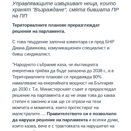
Управляващите извършват неща, които
хранят "Възраждане", смята бившата ПР
на ПП
Териториалните планове преразглеждат
решения на парламента.
С това твърдение започна коментара си пред БНР
Диана Дамянова, комуникационен специалист и
бивш синдикалист.
"Народното събрание каза, че въглищната
енергетика трябва да бъде запазена до 2038 г., а в
Териториалните планове се предвижда 80%
намаляване на енергийната мощност на България
до 2030 г. Т.е. Министерският съвет е преразгледал
решение на парламента и аз не знам това до каква
степен е законно и как ще се отрази на тези
момчета и момичета, които протестират на
магистралите. ...
Правителството си е позволило
да наруши решение на парламента
и всички думи,
които казва, вече е с трактовката на нарушител на