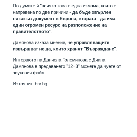
По думите ѝ "всичко това е една измама, която е
направена по две причини -
да бъде хвърлен
някакъв документ в Европа, втората - да има
един огромен ресурс на разположение на
правителството
".
Дамянова изказа мнение, че
управляващите
извършват неща, които хранят "Възраждане"
.
Интервюто на Даниела Големинова с Диана
Дамянова в предаването "12+3" можете да чуете от
звуковия файл.
Източник: bnr.bg