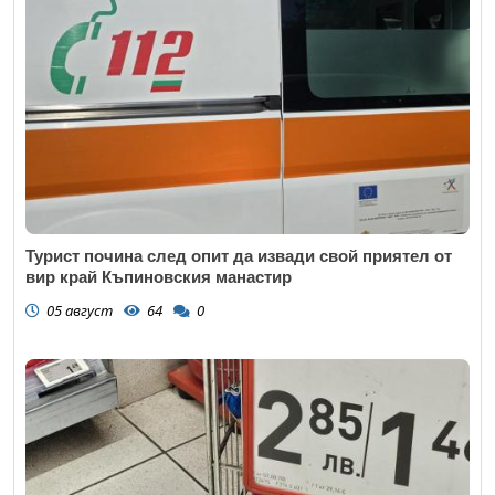
Турист почина след опит да извади свой приятел от
вир край Къпиновския манастир
05 август
64
0