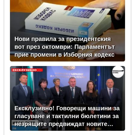
Нови правила за президентския
вот през октомври: Парламентът
прие промени в Изборния кодекс
Ексклузивно! Говорещи машини за
гласуване и тактилни бюлетини за
незрящите предвиждат новите
изборни правила! (ВИДЕО)