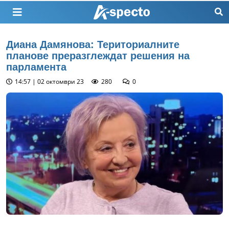
Диана Дамянова: Териториалните
планове преразглеждат решения на
парламента
14:57 | 02 октомври 23
280
0