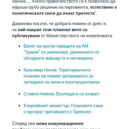
закона. ... Когато правителството си е позволило да
наруши грубо решение на парламента,
естествено е
политическите сили да яхнат протеста
".
Дамянова посочи, че добрата новина от днес е,
че
най-накрая тези планове вече са
публикувани
от Министерството на енергетиката.
Броят на протестиращите на АМ
"Тракия" се увеличава, движението по
обходните маршрути е натоварено
Красимир Ненов: Териториалните
планове не поемат ангажименти за
затваряне на мини и електроцентрали
Славчо Нейков: Въглищата си отиват!
Енергийният министър: Плановете само
стартират преговорите с Брюксел
Според нея
няма комуникационен