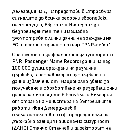
Делегация на ДПС представи в Страсбург
сигналите до всички ресорни европейски
институции, Европол и Интерпол за
безпрецедентен теч и мащабна
злоупотреба с лични данни на граждани на
ЕС и трети страни по т.нар. “PNR-гейт”.
Сигналите са за фрапантна злоупотреба с
PNR (Passenger Name Record) данни на над
100 000 души, граждани на различни
държави, и неправомерно използване на
данни извлечени от Национално звено за
получаване и обработване на резервационни
данни на пътниците в Република България
от страна на министъра на вътрешните
работи Иван Демерджиев в
съглашателство с и.ф. председателя на
Държавна агенция национална сигурност
(ДАНС) Станчо Станчев и директорът на