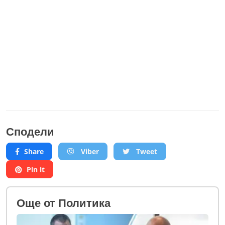
Сподели
Share
Viber
Tweet
Pin it
Oще от Политика