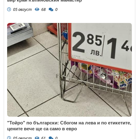
05 август
68
0
"Тойро" по български: Сбогом на лева и по етикетите,
цените вече ще са само в евро
05 август
61
0