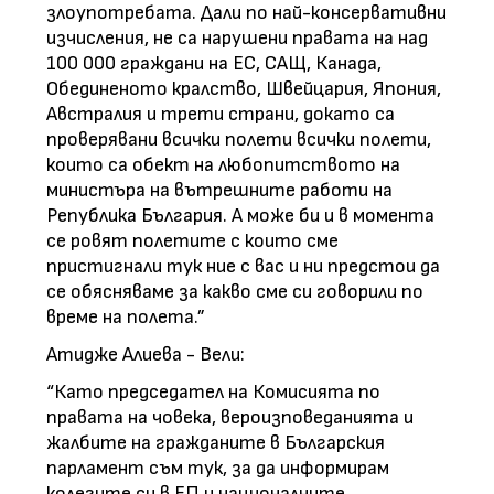
злоупотребата. Дали по най-консервативни
изчисления, не са нарушени правата на над
100 000 граждани на ЕС, САЩ, Канада,
Обединеното кралство, Швейцария, Япония,
Австралия и трети страни, докато са
проверявани всички полети всички полети,
които са обект на любопитството на
министъра на вътрешните работи на
Република България. А може би и в момента
се ровят полетите с които сме
пристигнали тук ние с вас и ни предстои да
се обясняваме за какво сме си говорили по
време на полета.”
Атидже Алиева - Вели:
“Като председател на Комисията по
правата на човека, вероизповеданията и
жалбите на гражданите в Българския
парламент съм тук, за да информирам
колегите си в ЕП и националните