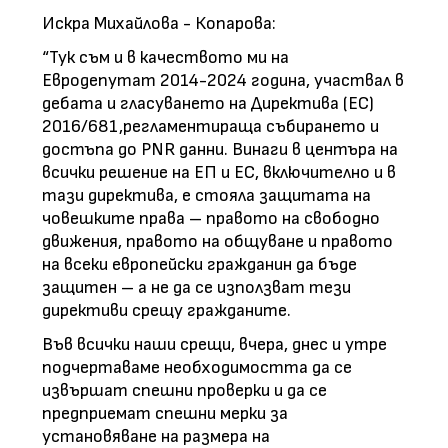
Искра Михайлова - Копарова:
“Тук съм и в качеството ми на
Евродепутат 2014-2024 година, участвал в
дебата и гласуването на Директива (ЕС)
2016/681,регламентираща събирането и
достъпа до PNR данни. Винаги в центъра на
всички решение на ЕП и ЕС, включително и в
тази директива, е стояла защитата на
човешките права – правото на свободно
движения, правото на общуване и правото
на всеки европейски гражданин да бъде
защитен – а не да се използват тези
директиви срещу гражданите.
Във всички наши срещи, вчера, днес и утре
подчертаваме необходимостта да се
извършат спешни проверки и да се
предприемат спешни мерки за
установяване на размера на