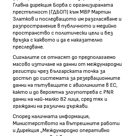
Главна дирекция Борба с организираната
престъпност (ГДБОП) към МВР Мартин
Златков и последващото им разгласяване и
разпространение в публичното и медийно
пространство с политически цели и без
връзка с каквото и да е наказателно
преследване.
Сигналите се отнасят до предполагаемо
масово изтичане на данни от международни
регистри чрез българската точка за
достъп до системата за резервационните
данни на пътуващите с авиолиниите в ЕС,
както и до вероятна злоупотреба с PNR
данни на най-малко 82 лица, сред тях и
граждани на различни държави.
Според наличната информация,
Министерството на вътрешните работи
и Дирекция „Международно оперативно