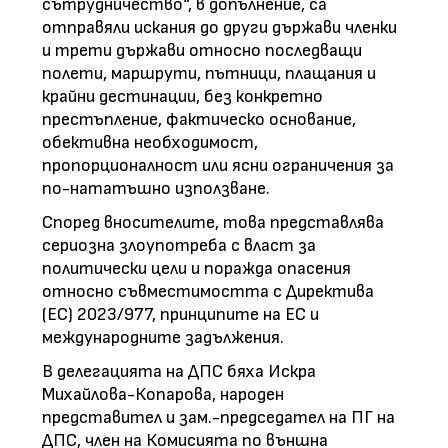
сътрудничество“, в допълнение, са
отправяли искания до други държави членки
и трети държави относно последващи
полети, маршрути, пътници, плащания и
крайни дестинации, без конкретно
престъпление, фактическо основание,
обективна необходимост,
пропорционалност или ясни ограничения за
по-нататъшно използване.
Според вносителите, това представлява
сериозна злоупотреба с власт за
политически цели и поражда опасения
относно съвместимостта с Директива
(ЕС) 2023/977, принципите на ЕС и
международните задължения.
В делегацията на ДПС бяха Искра
Михайлова-Копарова, народен
представител и зам.-председател на ПГ на
ДПС, член на Комисията по външна