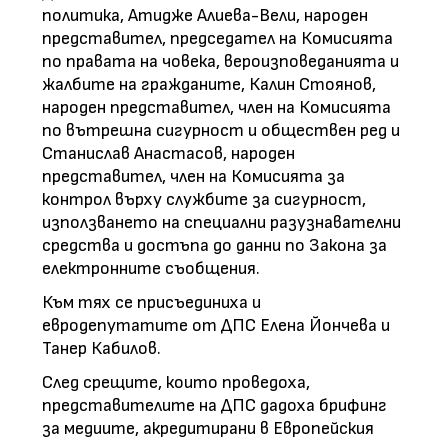
политика, Атидже Алиева-Вели, народен
представител, председател на Комисията
по правата на човека, вероизповеданията и
жалбите на гражданите, Калин Стоянов,
народен представител, член на Комисията
по вътрешна сигурност и обществен ред и
Станислав Анастасов, народен
представител, член на Комисията за
контрол върху службите за сигурност,
използването на специални разузнавателни
средства и достъпа до данни по Закона за
електронните съобщения.
Към тях се присъединиха и
евродепутатите от ДПС Елена Йончева и
Танер Кабилов.
След срещите, които проведоха,
представителите на ДПС дадоха брифинг
за медиите, акредитирани в Европейския