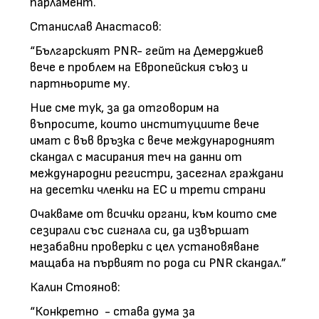
парламент.
Станислав Анастасов:
“Българският PNR- гейт на Демерджиев
вече е проблем на Европейския съюз и
партньорите му.
Ние сме тук, за да отговорим на
въпросите, които институциите вече
имат с във връзка с вече международният
скандал с масирания теч на данни от
международни регистри, засегнал граждани
на десетки членки на ЕС и трети страни
Очакваме от всички органи, към които сме
сезирали със сигнала си, да извършат
незабавни проверки с цел установяване
мащаба на първият по рода си PNR скандал.”
Калин Стоянов:
“Конкретно - става дума за