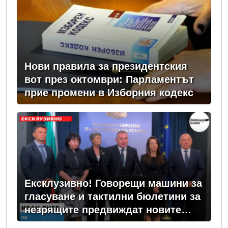
Нови правила за президентския
вот през октомври: Парламентът
прие промени в Изборния кодекс
Ексклузивно! Говорещи машини за
гласуване и тактилни бюлетини за
незрящите предвиждат новите
изборни правила! (ВИДЕО)