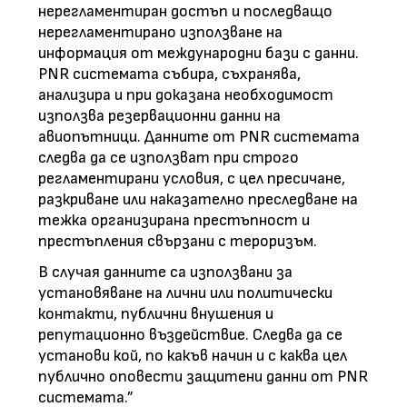
нерегламентиран достъп и последващо
нерегламентирано използване на
информация от международни бази с данни.
PNR системата събира, съхранява,
анализира и при доказана необходимост
използва резервационни данни на
авиопътници. Данните от PNR системата
следва да се използват при строго
регламентирани условия, с цел пресичане,
разкриване или наказателно преследване на
тежка организирана престъпност и
престъпления свързани с тероризъм.
В случая данните са използвани за
установяване на лични или политически
контакти, публични внушения и
репутационно въздействие. Следва да се
установи кой, по какъв начин и с каква цел
публично оповести защитени данни от PNR
системата.”