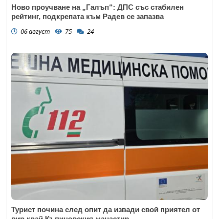
Ново проучване на „Галъп“: ДПС със стабилен
рейтинг, подкрепата към Радев се запазва
06 август
75
24
Турист почина след опит да извади свой приятел от
вир край Къпиновския манастир