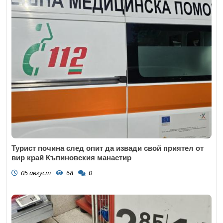
Турист почина след опит да извади свой приятел от
вир край Къпиновския манастир
05 август
68
0