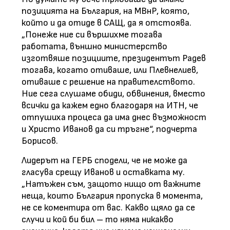
позицията на България, на МВнР, която,
който и да отиде в САЩ, да я отстоява.
„Понеже ние си вършихме тогава
работата, външно министерство
изготвяше позициите, президентът Радев
тогава, когато отиваше, или Плевнелиев,
отиваше с решение на правителството.
Ние сега слушаме обиди, обвинения, вместо
всички да кажем едно благодаря на ИТН, че
отпушиха процеса да има днес възможност
и Христо Иванов да си тръгне“, подчерта
Борисов.
Лидерът на ГЕРБ сподели, че не може да
гласува срещу Иванов и оставката му.
„Натъжен съм, защото нищо от важните
неща, които България пропуска в момента,
не се коментира от вас. Какво щяло да се
случи и кой би бил – то няма никакво