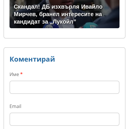
Скандал! ДБ изхвърля Ивайло
Мирчев, бранел интересите на
кандидат за „Лукойл”
Коментирай
Име
*
Email