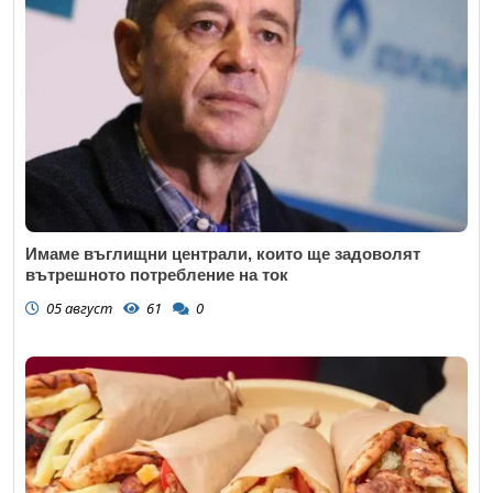
Имаме въглищни централи, които ще задоволят
вътрешното потребление на ток
05 август
61
0