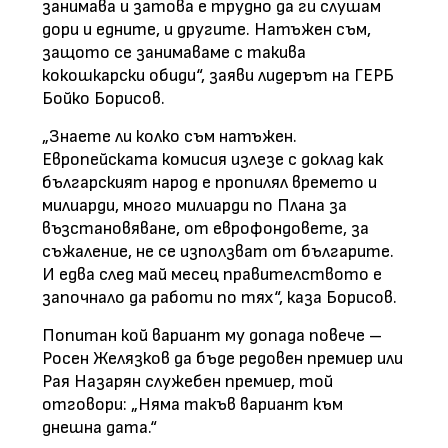
занимава и затова е трудно да ги слушам
дори и едните, и другите. Натъжен съм,
защото се занимаваме с такива
кокошкарски обиди“, заяви лидерът на ГЕРБ
Бойко Борисов.
„Знаете ли колко съм натъжен.
Европейската комисия излезе с доклад как
българският народ е пропилял времето и
милиарди, много милиарди по Плана за
възстановяване, от еврофондовете, за
съжаление, не се използват от българите.
И едва след май месец правителството е
започнало да работи по тях“, каза Борисов.
Попитан кой вариант му допада повече –
Росен Желязков да бъде редовен премиер или
Рая Назарян служебен премиер, той
отговори: „Няма такъв вариант към
днешна дата.“