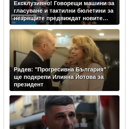
Ексклузивно! Говорещи машини за
гласуване и тактилни бюлетини за
незрящите предвиждат новите
изборни правила! (ВИДЕО)
Радев: "Прогресивна България"
ще подкрепи Илияна Йотова за
президент