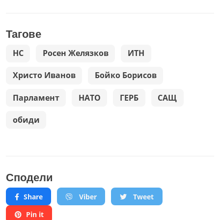
Тагове
НС
Росен Желязков
ИТН
Христо Иванов
Бойко Борисов
Парламент
НАТО
ГЕРБ
САЩ
обиди
Сподели
Share
Viber
Tweet
Pin it