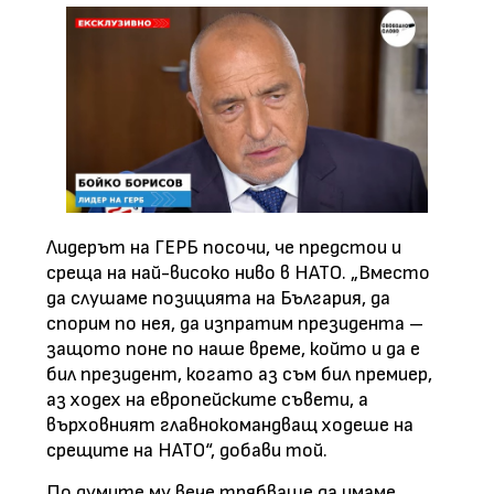
Лидерът на ГЕРБ посочи, че предстои и
среща на най-високо ниво в НАТО. „Вместо
да слушаме позицията на България, да
спорим по нея, да изпратим президента –
защото поне по наше време, който и да е
бил президент, когато аз съм бил премиер,
аз ходех на европейските съвети, а
върховният главнокомандващ ходеше на
срещите на НАТО“, добави той.
По думите му вече трябваше да имаме