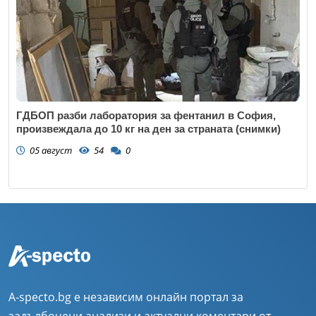
ГДБОП разби лаборатория за фентанил в София,
произвеждала до 10 кг на ден за страната (снимки)
05 август
54
0
A-specto.bg е независим онлайн портал за