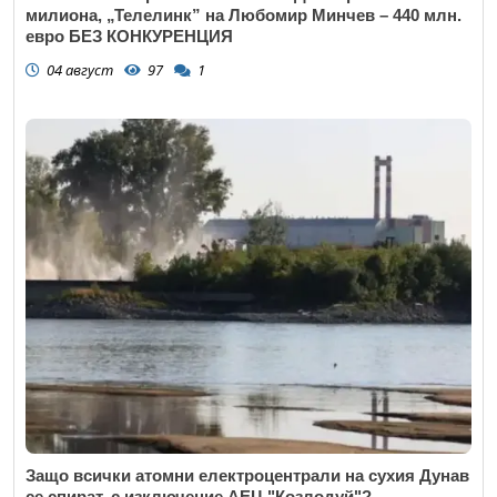
милиона, „Телелинк” на Любомир Минчев – 440 млн.
евро БЕЗ КОНКУРЕНЦИЯ
04 август
97
1
Защо всички атомни електроцентрали на сухия Дунав
се спират, с изключение АЕЦ "Козлодуй"?