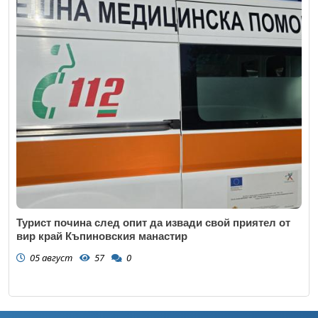
Турист почина след опит да извади свой приятел от
вир край Къпиновския манастир
05 август
57
0