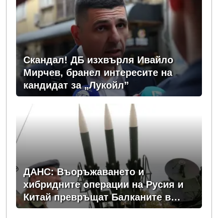
Скандал! ДБ изхвърля Ивайло
Мирчев, бранел интересите на
кандидат за „Лукойл”
ДАНС: Въоръжаването и
хибридните операции на Русия и
Китай превръщат Балканите в
зона на нестабилност