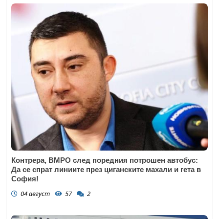
Контрера, ВМРО след поредния потрошен автобус:
Да се спрат линиите през циганските махали и гета в
София!
04 август
57
2