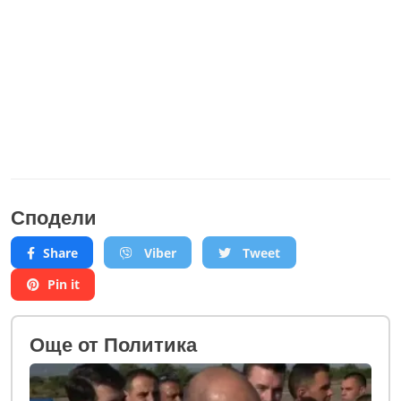
Сподели
Share
Viber
Tweet
Pin it
Oще от Политика