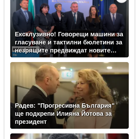
Ексклузивно! Говорещи машини за
гласуване и тактилни бюлетини за
незрящите предвиждат новите
изборни правила! (ВИДЕО)
Радев: "Прогресивна България"
ще подкрепи Илияна Йотова за
президент