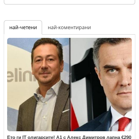
най-четени
най-коментирани
Ето ги IT олигарсите! А1 с Алекс Димитров лапна €290