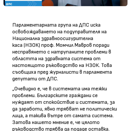
Парламентарната група на ДПС иска
освобождаването на подуправителя на
Национална здравноосигурителна
каса (НЗОК) проф. Момчил Мавров поради
несправянето с натрупаните проблеми в
областта на здравната система от
настоящото ръководство на НЗОК. Това
съобщиха пред журналисти в парламента
депутати от ДПС.
„Очевидно е, че в системата има тежки
проблеми. Българските граждани се
нуждаят от спокойствие и системата, за
да заработи, явно трябват не политически
лица, а такива вътре от самата система.
Затова нашето мнение е, че цялото
ръководство трябва да подаде оставка.