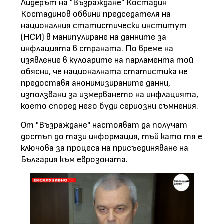
Лидерът на "Възраждане" Костадин
Костадинов обвини председателя на
националния статистически институт
(НСИ) в манипулиране на данните за
инфлацията в страната. По време на
изявление в кулоарите на парламента той
обясни, че националната статистика не
предоставя анонимизираните данни,
използвани за измерването на инфлацията,
което според него буди сериозни съмнения.
От "Възраждане" настояват да получат
достъп до тази информация, тъй като тя е
ключова за процеса на присъединяване на
България към еврозоната.