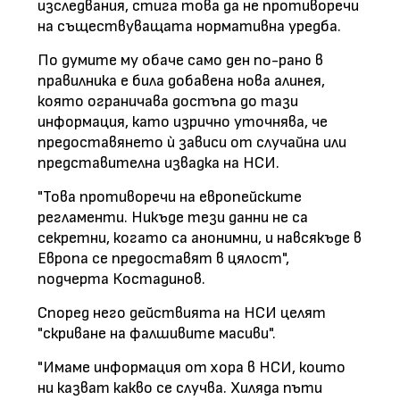
изследвания, стига това да не противоречи
на съществуващата нормативна уредба.
По думите му обаче само ден по-рано в
правилника е била добавена нова алинея,
която ограничава достъпа до тази
информация, като изрично уточнява, че
предоставянето ѝ зависи от случайна или
представителна извадка на НСИ.
"Това противоречи на европейските
регламенти. Никъде тези данни не са
секретни, когато са анонимни, и навсякъде в
Европа се предоставят в цялост",
подчерта Костадинов.
Според него действията на НСИ целят
"скриване на фалшивите масиви".
"Имаме информация от хора в НСИ, които
ни казват какво се случва. Хиляда пъти