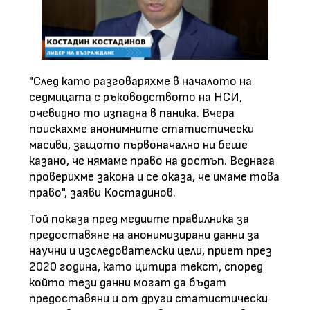
"След като разговаряхме в началото на
седмицата с ръководството на НСИ,
очевидно то изпадна в паника. Вчера
поискахме анонимните статистически
масиви, защото първоначално ни беше
казано, че нямаме право на достъп. Веднага
проверихме закона и се оказа, че имаме това
право", заяви Костадинов.
Той показа пред медиите правилника за
предоставяне на анонимизирани данни за
научни и изследователски цели, приет през
2020 година, като цитира текст, според
който тези данни могат да бъдат
предоставяни и от други статистически