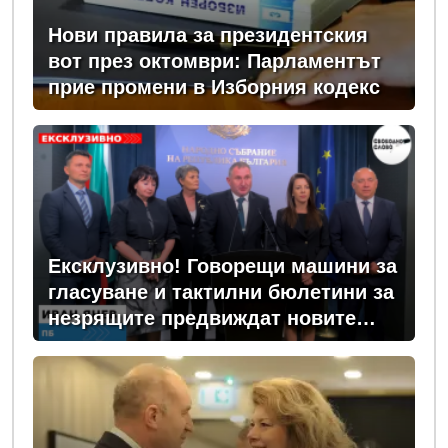
Нови правила за президентския
вот през октомври: Парламентът
прие промени в Изборния кодекс
Ексклузивно! Говорещи машини за
гласуване и тактилни бюлетини за
незрящите предвиждат новите
изборни правила! (ВИДЕО)