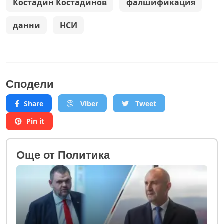
Костадин Костадинов
фалшификация
данни
НСИ
Сподели
Share
Viber
Tweet
Pin it
Oще от Политика