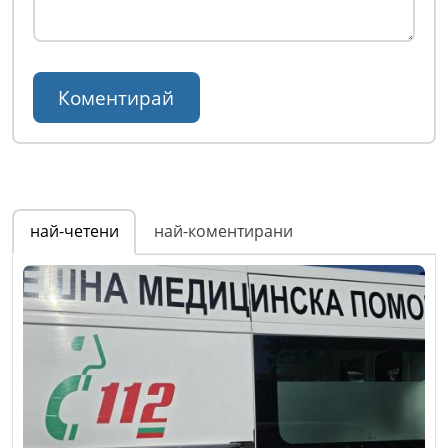
най-четени
най-коментирани