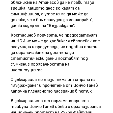
обяснихме на Атанасов да не прави тази
грешка, защото днес го карат да
фалшифицира, а утре няма да може да
докаже, че е бил принуден да го направи",
заяви лидерът на "Възраждане".
Костадинов подчерта, че председателят
на НСИ не може да заобикаля европейските
регулации и предупреди, че подобни опити
за ограничаване на достъпа до
статистически данни поставят под
съмнение прозрачността на
институцията.
С декларация по тази тема от страна на
"Възраждане" и прочетена от Цончо Ганев
започна пленарното заседание в петък.
В декларацията от парламентарната
трибуна Цончо Ганев обяви и организирания
национален протест на 22-ри февруари