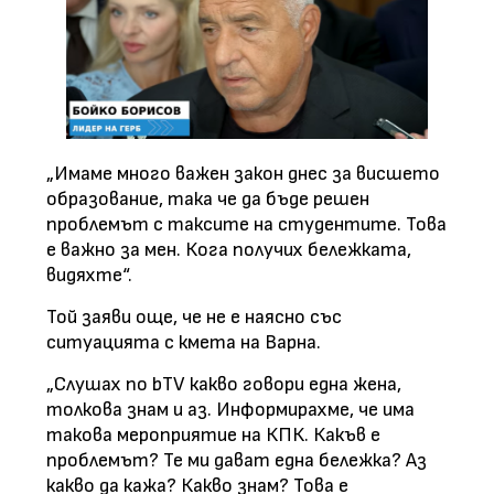
„Имаме много важен закон днес за висшето
образование, така че да бъде решен
проблемът с таксите на студентите. Това
е важно за мен. Кога получих бележката,
видяхте“.
Той заяви още, че не е наясно със
ситуацията с кмета на Варна.
„Слушах по bTV какво говори една жена,
толкова знам и аз. Информирахме, че има
такова мероприятие на КПК. Какъв е
проблемът? Те ми дават една бележка? Аз
какво да кажа? Какво знам? Това е