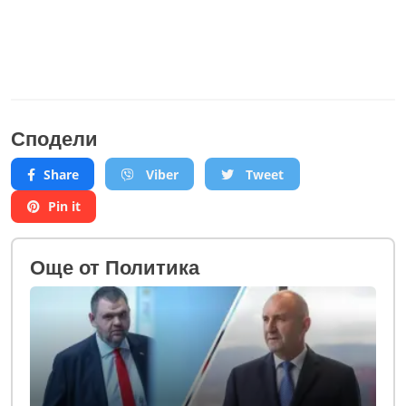
Сподели
Share
Viber
Tweet
Pin it
Oще от Политика