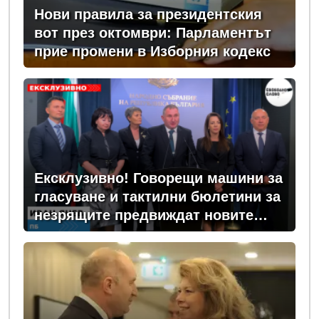
Нови правила за президентския
вот през октомври: Парламентът
прие промени в Изборния кодекс
Ексклузивно! Говорещи машини за
гласуване и тактилни бюлетини за
незрящите предвиждат новите
изборни правила! (ВИДЕО)