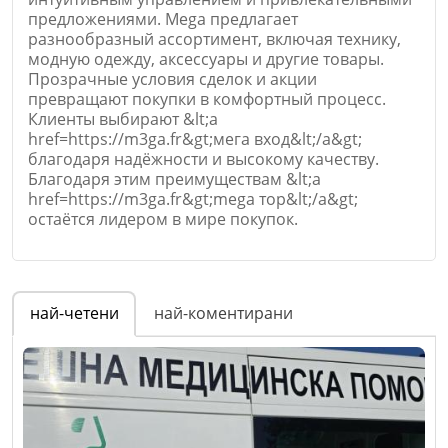
Email
предложениями. Mega предлагает
разнообразный ассортимент, включая технику,
модную одежду, аксессуары и другие товары.
Прозрачные условия сделок и акции
превращают покупки в комфортный процесс.
Клиенты выбирают &lt;a
Коментар
*
href=https://m3ga.fr&gt;мега вход&lt;/a&gt;
благодаря надёжности и высокому качеству.
Благодаря этим преимуществам &lt;a
href=https://m3ga.fr&gt;mega тор&lt;/a&gt;
остаётся лидером в мире покупок.
Име
*
най-четени
най-коментирани
Откажи
Email