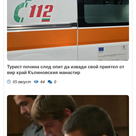
Коментар
*
Турист почина след опит да извади свой приятел от
вир край Къпиновския манастир
05 август
64
0
Откажи