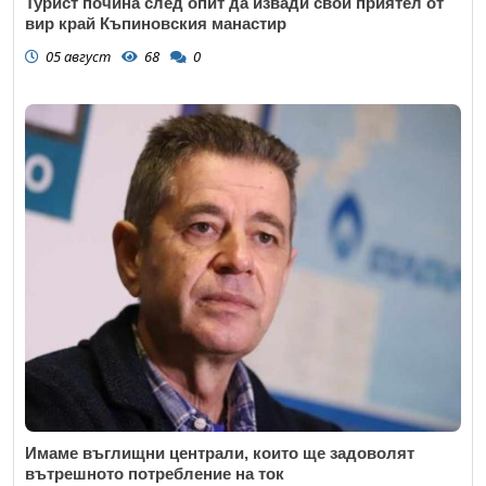
Турист почина след опит да извади свой приятел от
вир край Къпиновския манастир
05 август
68
0
Имаме въглищни централи, които ще задоволят
вътрешното потребление на ток