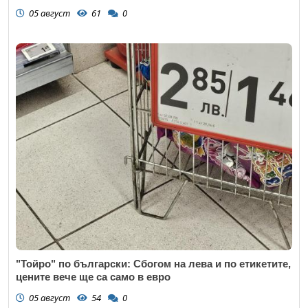
05 август
61
0
"Тойро" по български: Сбогом на лева и по етикетите,
цените вече ще са само в евро
05 август
54
0