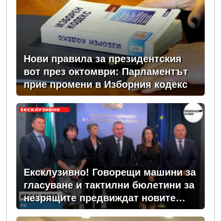
Нови правила за президентския
вот през октомври: Парламентът
прие промени в Изборния кодекс
Ексклузивно! Говорещи машини за
гласуване и тактилни бюлетини за
незрящите предвиждат новите
изборни правила! (ВИДЕО)