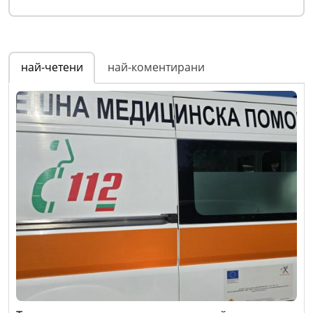
най-четени
най-коментирани