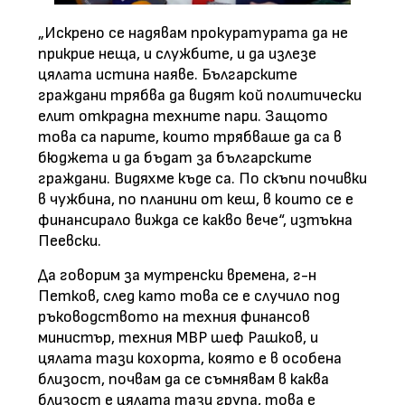
„Искрено се надявам прокуратурата да не
прикрие неща, и службите, и да излезе
цялата истина наяве. Българските
граждани трябва да видят кой политически
елит открадна техните пари. Защото
това са парите, които трябваше да са в
бюджета и да бъдат за българските
граждани. Видяхме къде са. По скъпи почивки
в чужбина, по планини от кеш, в които се е
финансирало вижда се какво вече“, изтъкна
Пеевски.
Да говорим за мутренски времена, г-н
Петков, след като това се е случило под
ръководството на техния финансов
министър, техния МВР шеф Рашков, и
цялата тази кохорта, която е в особена
близост, почвам да се съмнявам в каква
близост е цялата тази група, това е