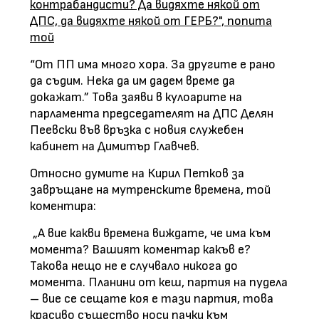
контрабандисти? Да видяхте някой от
ДПС, да видяхте някой от ГЕРБ?", попита
той
“От ПП има много хора. За другите е рано
да съдим. Нека да им дадем време да
докажат.” Това заяви в кулоарите на
парламента председателят на ДПС Делян
Пеевски във връзка с новия служебен
кабинет на Димитър Главчев.
Относно думите на Кирил Петков за
завръщане на мутренските времена, той
коментира:
„А вие какви времена виждате, че има към
момента? Вашият коментар какъв е?
Такова нещо не е случвало никога до
момента. Планини от кеш, партия на пудела
– вие се сещате коя е тази партия, това
красиво същество носи пачки към