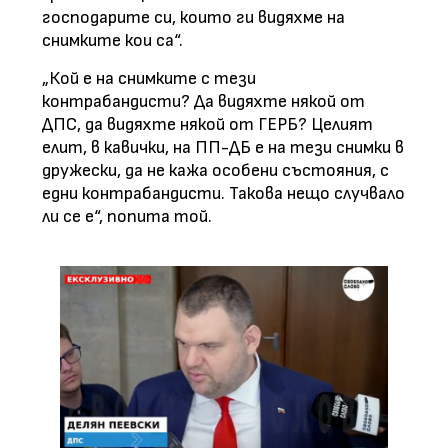
господарите си, които ги видяхме на
снимките кои са“.
„Кой е на снимките с тези
контрабандисти? Да видяхте някой от
ДПС, да видяхте някой от ГЕРБ? Целият
елит, в кавички, на ПП-ДБ е на тези снимки в
дружески, да не кажа особени състояния, с
едни контрабандисти. Такова нещо случвало
ли се е“, попита той.