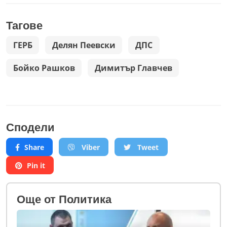
Тагове
ГЕРБ
Делян Пеевски
ДПС
Бойко Рашков
Димитър Главчев
Сподели
Share
Viber
Tweet
Pin it
Oще от Политика