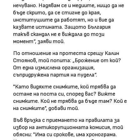
нечувано. Надявам се и медиите, нищо да не
бъде скрито, да се стигне до края,
институциите да работят, но и вие да
казвате истината. Защото България
такъв скандал не е виждала до този
момент“, заяви той.
По отношение на протеста срещу Калин
Стоянов, той попита: „Брожение от кой?
От една измислена организация,
съпридружена партия на пудела“.
"Като видяхте снимките, кой трябва да
остане на поста си, според вас? Вижте
снимките. Кой не трябва да бъде там? Кой е
на снимките", добави той.
Във връзка с приемането на правилата за
избор на антикорупционната комисия, той
обясни: "Има си срокове, има хронограма.