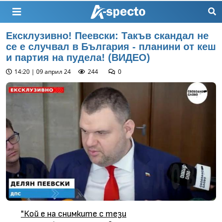
Ексклузивно! Пеевски: Такъв скандал не
се е случвал в България - планини от кеш
и партия на пудела! (ВИДЕО)
14:20 | 09 април 24
244
0
"Кой е на снимките с тези