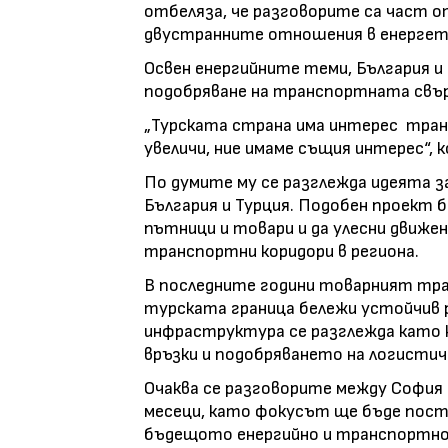
отбеляза, че разговорите са част 
двустранните отношения в енергети
Освен енергийните теми, България 
подобряване на транспортната свъ
„Турската страна има интерес тра
увеличи, ние имаме същия интерес“,
По думите му се разглежда идеята з
България и Турция. Подобен проект б
пътници и товари и да улесни движ
транспортни коридори в региона.
В последните години товарният траф
турската граница бележи устойчив 
инфраструктура се разглежда като 
връзки и подобряването на логисти
Очаква се разговорите между София 
месеци, като фокусът ще бъде пост
бъдещото енергийно и транспортно