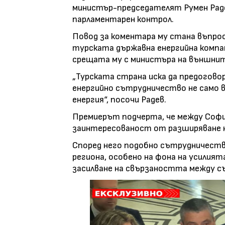
министър-председателят Румен Раде
парламентарен контрол.
Повод за коментара му стана въпрос
турската държавна енергийна компан
срещата му с министъра на външнит
„Турската страна иска да предогово
енергийно сътрудничество не само в 
енергия“, посочи Радев.
Премиерът подчерта, че между Софи
заинтересованост от разширяване 
Според него подобно сътрудничество
региона, особено на фона на усилият
засилване на свързаността между с