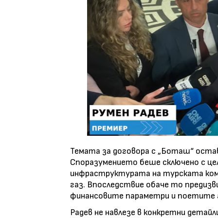
Темата за договора с „Боташ“ остав
Споразумението беше сключено с цел
инфраструктурата на турската комп
газ. Впоследствие обаче то предизв
финансовите параметри и поетите 
Радев не навлезе в конкретни детай