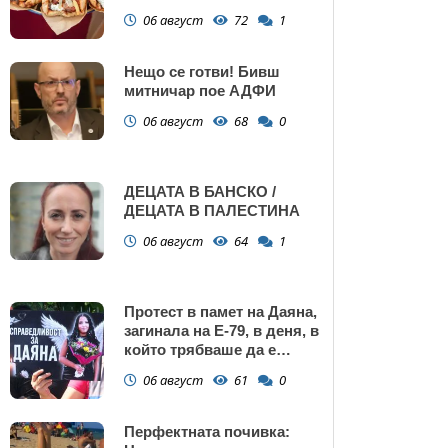
Поморие
06 август
72
1
Нещо се готви! Бивш
митничар пое АДФИ
06 август
68
0
ДЕЦАТА В БАНСКО /
ДЕЦАТА В ПАЛЕСТИНА
06 август
64
1
Протест в памет на Даяна,
загинала на Е-79, в деня, в
който трябваше да е
сватбата ѝ (снимки)
06 август
61
0
Перфектната почивка: