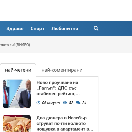
Здраве
Спорт
Любопитно
твото си! (ВИДЕО)
най-четени
най-коментирани
Ново проучване на
„Галъп“: ДПС със
стабилен рейтинг,
подкрепата към Радев се
06 август
82
24
запазва
Два дюнера в Несебър
струват почти колкото
нощувка в апартамент в