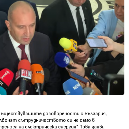
и съществуващите договорености с България,
ълбочат сътрудничеството си не само в
реноса на електрическа енергия". Това заяви