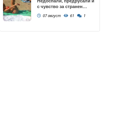
Недоспали, предрусали и
с чувство за странен
сърбеж
07 август
61
1