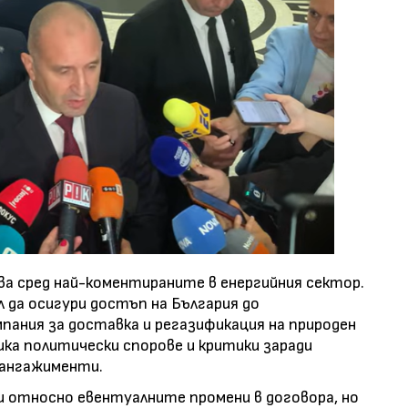
а сред най-коментираните в енергийния сектор.
 да осигури достъп на България до
ания за доставка и регазификация на природен
ика политически спорове и критики заради
ангажименти.
ли относно евентуалните промени в договора, но