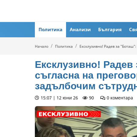
Политика
Анализи
България
Св
Начало
Политика
Ексклузивно! Радев за "Боташ"
Ексклузивно! Радев 
съгласна на прегово
задълбочим сътрудн
15:07 | 12 юни 26
90
0
коментара