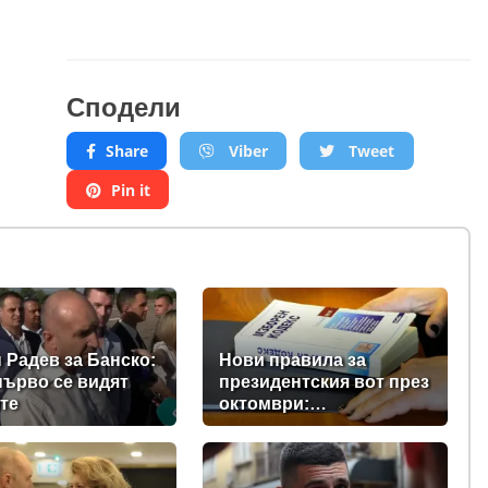
Сподели
Share
Viber
Tweet
Pin it
 Радев за Банско:
Нови правила за
първо се видят
президентския вот през
те
октомври:
Парламентът прие
промени в Изборния
кодекс