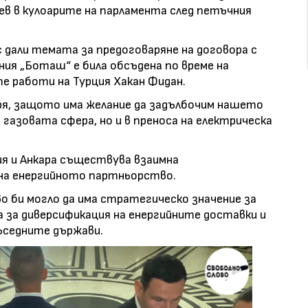
в в кулоарите на парламента след петъчния
 дали темата за предоговаряне на договора с
ия „Боташ“ е била обсъдена по време на
е работи на Турция Хакан Фидан.
ря, защото има желание да задълбочим нашето
газовата сфера, но и в преноса на електрическа
я и Анкара съществува взаимна
на енергийното партньорство.
 би могло да има стратегическо значение за
а за диверсификация на енергийните доставки и
ъседните държави.