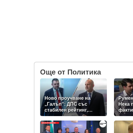
Oще от Политика
Ново проучване на
Румен
„Галъп“: ДПС със
Нека 
стабилен рейтинг,
факти
подкрепата към Радев
се запазва