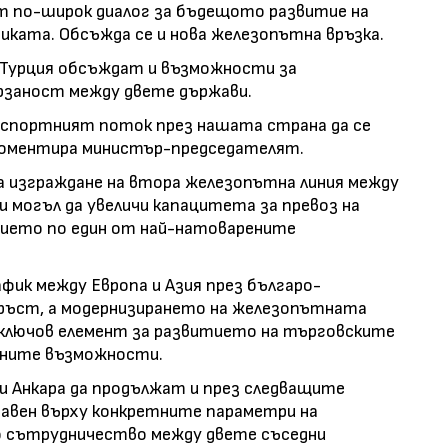
от по-широк диалог за бъдещото развитие на
ката. Обсъжда се и нова железопътна връзка.
и Турция обсъждат и възможности за
рзаност между двете държави.
нспортният поток през нашата страна да се
 коментира министър-председателят.
а изграждане на втора железопътна линия между
и могъл да увеличи капацитета за превоз на
ението по един от най-натоварените
ик между Европа и Азия през българо-
ръст, а модернизирането на железопътната
ключов елемент за развитието на търговските
чните възможности.
и Анкара да продължат и през следващите
авен върху конкретните параметри на
 сътрудничество между двете съседни