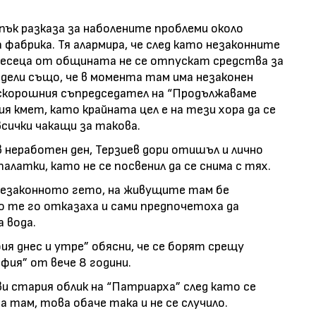
пък разказа за наболените проблеми около
фабрика. Тя алармира, че след като незаконните
 месеца от общината не се отпускат средства за
одели също, че в момента там има незаконен
скорошния съпредседател на “Продължаваме
я кмет, като крайната цел е на тези хора да се
сички чакащи за такова.
 неработен ден, Терзиев дори отишъл и лично
алатки, като не се посвенил да се снима с тях.
 незаконното гето, на живущите там бе
о те го отказаха и сами предпочетоха да
 вода.
я днес и утре” обясни, че се борят срещу
фия” от вече 8 години.
и стария облик на “Патриарха” след като се
там, това обаче така и не се случило.