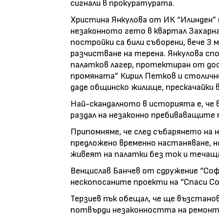
сигнали в прокуратурата.
Христина Янкулова от ИК “Илинден” 
незаконното гето в квартал Захарна 
постройки са били съборени, вече 3
разчистване на терена. Янкулова сп
палатков лагер, протектиран от до
промяната” Кирил Петков и столични
даде общинско жилище, прескачайки в
Най-скандалното в историята е, че в
раздал на незаконно пребиваващите п
Припомняме, че след събарянето на
предложено временно настаняване, н
живеят на палатки без ток и течаща
Венцислав Банчев от сдружение “Софи
нескопосаните проекти на “Спаси Со
Терзиев пък обещал, че ще възстанов
потвърди незаконността на ремонта 