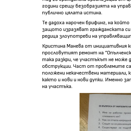
години срещу безобразията на управ
публично цялата истина.
Те дадоха нарочен брифинг, на който
защото изразяват гражданската си
редица злоупотреби на управляващ
Кристина Манева от инициативния к
прословутият ремонт на “Опълченск
така разкри, че участъкът не може 
обструкции. Част от проблемите са 
положени некачествени материали, 
както и нови и нови дупки. Именно 
на участъка.