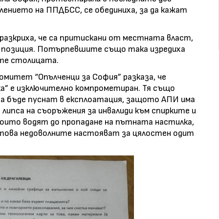
лението на ППДБСС, се обединиха, за да кажат
 разкриха, че са притискани от местната власт,
 позиция. Потърпевшите също така изредиха
ите столицата.
омитет “Опълченци за София” разказа, че
а” е изключително компрометиран. Тя също
да бъде пуснат в експлоатация, защото АПИ има
липса на съоръжения за инвалиди към спирките и
които водят до пропадане на пътната настилка,
затова недоволните настояват за цялостен одит