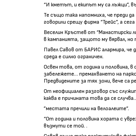
“И кметът, и екипът му са лъжци”,
Те също така напомниха, че преди 
говорили срещу фирма “Трейс”, а сега
Веселин Кръстев от “Манастирски лив
в кампанията, защото му вярвал, но п
Павел Савов от БАРИС алармира, че 
среда е силно ограничен.
Освен това, от година и половина, в
забележете… премахването на парко
Предвидените за тях зони, вече са р
От неофициален разговор със служите
каква е причината това да се случва
”местата пречили на велоалеите”.
“От година и половина хората с увре
възмути се той. .