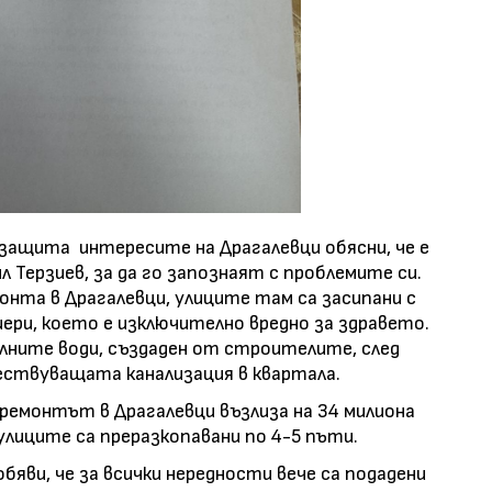
защита интересите на Драгалевци обясни, че е
л Терзиев, за да го запознаят с проблемите си.
онта в Драгалевци, улиците там са засипани с
ери, което е изключително вредно за здравето.
алните води, създаден от строителите, след
ствуващата канализация в квартала.
 ремонтът в Драгалевци възлиза на 34 милиона
 улиците са преразкопавани по 4-5 пъти.
бяви, че за всички нередности вече са подадени