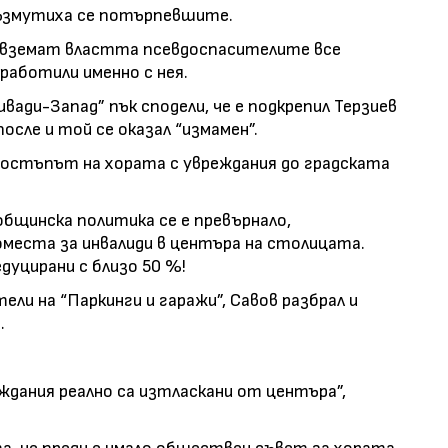
 възмутиха се потърпевшите.
да вземат властта псевдоспасителите все
 работили именно с нея.
ади-Запад” пък сподели, че е подкрепил Терзиев
осле и той се оказал “измамен”.
достъпът на хората с увреждания до градската
 общинска политика се е превърнало,
места за инвалиди в центъра на столицата.
едуцирани с близо 50 %!
ли на “Паркинги и гаражи”, Савов разбрал и
…
ждания реално са изтласкани от центъра”,