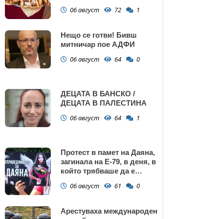
Поморие
06 август
72
1
Нещо се готви! Бивш
митничар пое АДФИ
06 август
64
0
ДЕЦАТА В БАНСКО /
ДЕЦАТА В ПАЛЕСТИНА
06 август
64
1
Протест в памет на Даяна,
загинала на Е-79, в деня, в
който трябваше да е
сватбата ѝ (снимки)
06 август
61
0
Арестуваха международен