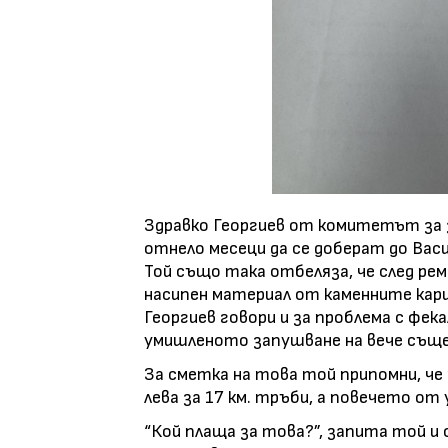
Здравко Георгиев от комитетът за 
отнело месеци да се доберат до Васи
Той също така отбеляза, че след рем
насипен материал от каменните кари
Георгиев говори и за проблема с фек
умишленото запушване на вече съще
За сметка на това той припомни, че
лева за 17 км. тръби, а повечето от
“Кой плаща за това?”, запита той и о