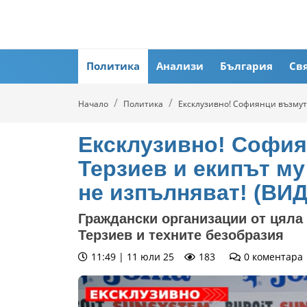
Политика
Анализи
България
Св
Начало
Политика
Ексклузивно! Софиянци възмуте
Ексклузивно! София
Терзиев и екипът му
не изпълняват! (ВИ
Граждански организации от цял
Терзиев и техните безобразия
11:49 | 11 юли 25
183
0
коментара