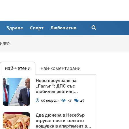
Здраве
Спорт
Любопитно
ВИДЕО)
най-четени
най-коментирани
Ново проучване на
„Галъп“: ДПС със
стабилен рейтинг,
подкрепата към Радев се
06 август
79
24
запазва
Два дюнера в Несебър
струват почти колкото
нощувка в апартамент в