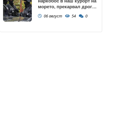
наркобос в наш курорт на
морето, прекарвал дрога
от Украйна към ЕС
06 август
54
0