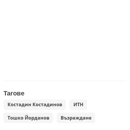
Тагове
Костадин Костадинов
ИТН
Тошко Йорданов
Възраждане