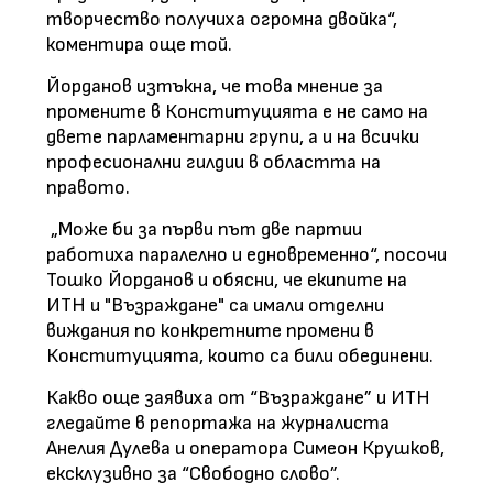
творчество получиха огромна двойка“,
коментира още той.
Йорданов изтъкна, че това мнение за
промените в Конституцията е не само на
двете парламентарни групи, а и на всички
професионални гилдии в областта на
правото.
„Може би за първи път две партии
работиха паралелно и едновременно“, посочи
Тошко Йорданов и обясни, че екипите на
ИТН и "Възраждане" са имали отделни
виждания по конкретните промени в
Конституцията, които са били обединени.
Какво още заявиха от “Възраждане” и ИТН
гледайте в репортажа на журналиста
Анелия Дулева и оператора Симеон Крушков,
ексклузивно за “Свободно слово”.