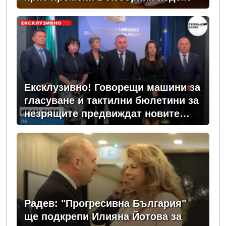
Ексклузивно! Говорещи машини за
гласуване и тактилни бюлетини за
незрящите предвиждат новите
изборни правила! (ВИДЕО)
Радев: "Прогресивна България"
ще подкрепи Илияна Йотова за