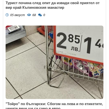
Турист почина след опит да извади свой приятел от
вир край Къпиновския манастир
05 август
68
0
"Тойро" по български: Сбогом на лева и по етикетите,
цените вече ще са само в евро