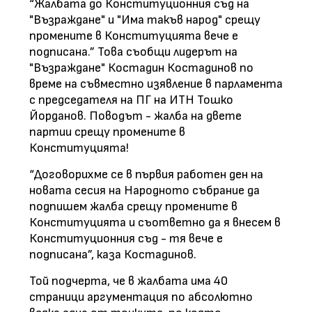
“Жалбата до Конституционния съд на
"Възраждане" и "Има такъв народ" срещу
промените в Конституцията вече е
подписана.” Това съобщи лидерът на
"Възраждане" Костадин Костадинов по
време на съвместно изявление в парламента
с председателя на ПГ на ИТН Тошко
Йорданов. Поводът - жалба на двете
партии срещу промените в
Конституцията!
“Договорихме се в първия работен ден на
новата сесия на Народното събрание да
подпишем жалба срещу промените в
Конституцията и съответно да я внесем в
Конституционния съд - тя вече е
подписана”, каза Костадинов.
Той подчерта, че в жалбата има 40
страници аргументация по абсолютно