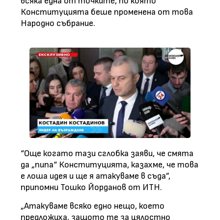
всяка една от точките, по която
Конституцията беше променена от това
Народно събрание.
“Още когато тази сглобка заяви, че смята
да „пипа“ Конституцията, казахме, че това
е лоша идея и ще я атакуваме в съда”,
припомни Тошко Йорданов от ИТН.
„Атакуваме всяко едно нещо, което
предложиха, защото те за цялостно