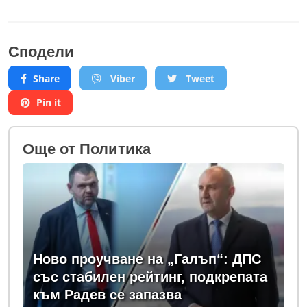
Сподели
Share
Viber
Tweet
Pin it
Oще от Политика
Ново проучване на „Галъп“: ДПС
със стабилен рейтинг, подкрепата
към Радев се запазва