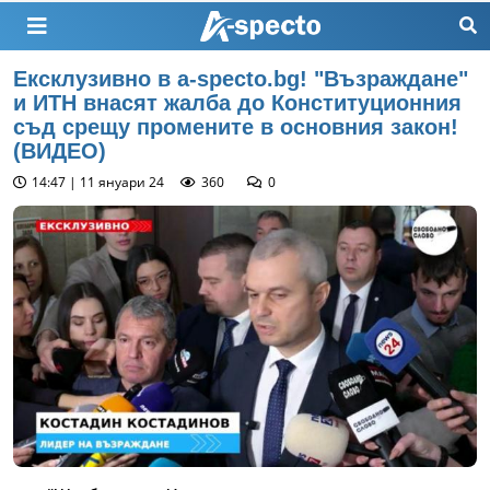
Ексклузивно в a-specto.bg! "Възраждане"
и ИТН внасят жалба до Конституционния
съд срещу промените в основния закон!
(ВИДЕО)
14:47 | 11 януари 24
360
0