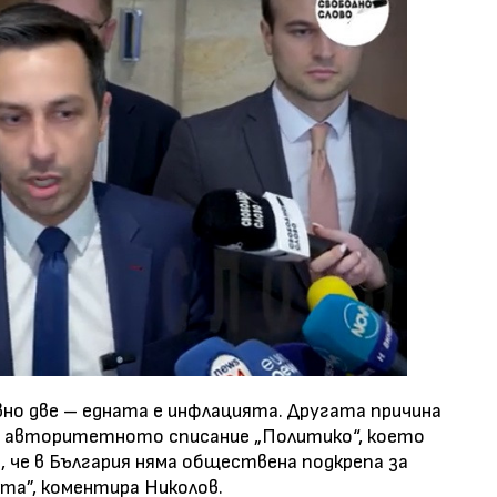
вно две – едната е инфлацията. Другата причина
от авторитетното списание „Политико“, което
, че в България няма обществена подкрепа за
та”, коментира Николов.