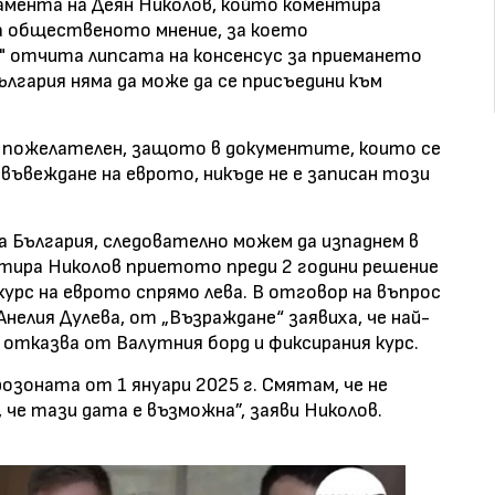
амента на Деян Николов, който коментира
за общественото мнение, за което
 отчита липсата на консенсус за приемането
ългария няма да може да се присъедини към
ва пожелателен, защото в документите, които се
въвеждане на еврото, никъде не е записан този
а България, следователно можем да изпаднем в
нтира Николов приетото преди 2 години решение
урс на еврото спрямо лева. В отговор на въпрос
нелия Дулева, от „Възраждане“ заявиха, че най-
 отказва от Валутния борд и фиксирания курс.
озоната от 1 януари 2025 г. Смятам, че не
 че тази дата е възможна”, заяви Николов.