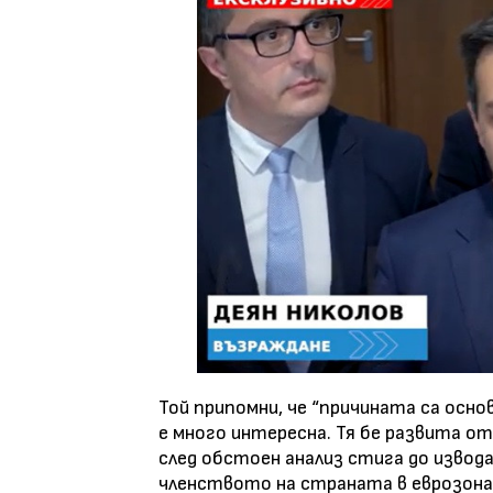
Той припомни, че “причината са осно
е много интересна. Тя бе развита 
след обстоен анализ стига до извода
членството на страната в еврозона