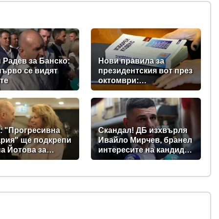
 Радев за Банско:
Нови правила за
първо се видят
президентския вот през
те
октомври:
Парламентът прие
промени в Изборния
кодекс
: "Прогресивна
Скандал! ДБ изхвърля
рия" ще подкрепи
Ивайло Мирчев, бранел
а Йотова за
интересите на кандидат
дент
за „Лукойл”