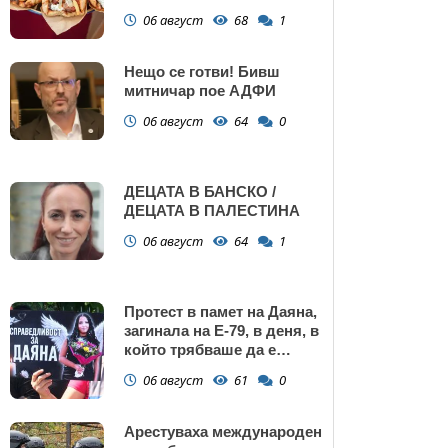
Поморие
06 август
68
1
Нещо се готви! Бивш
митничар пое АДФИ
06 август
64
0
ДЕЦАТА В БАНСКО /
ДЕЦАТА В ПАЛЕСТИНА
06 август
64
1
Протест в памет на Даяна,
загинала на Е-79, в деня, в
който трябваше да е
сватбата ѝ (снимки)
06 август
61
0
Арестуваха международен