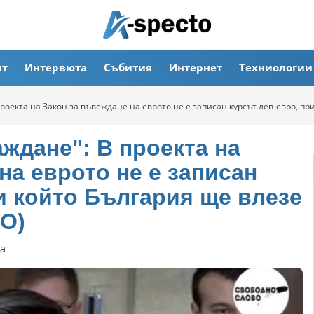
ят
Интервюта
Събития
Интернет
Техниологии
проекта на Закон за въвеждане на еврото не е записан курсът лев-евро, пр
ждане": В проекта на
на еврото не е записан
и който България ще влезе
ЕО)
а