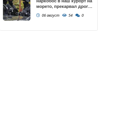
наркобос в наш курорт на
морето, прекарвал дрога
от Украйна към ЕС
06 август
54
0