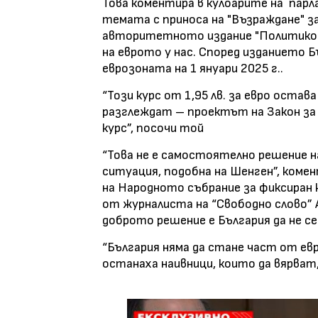
Това коментира в кулоарите на
парл
темата с приноса на "Възраждане" 
авторитетното издание "Политико"
на еврото у нас. Според изданието Б
еврозоната на 1 януари 2025 г..
“Този курс от 1,95 лв. за евро оста
разглеждат – проектът на Закон за 
курс”, посочи той
“Това не е самостоятелно решение н
ситуация, подобна на Шенген”, коме
на Народното събрание за фиксиран к
от журналиста на “Свободно слово” А
доброто решение е България да не се
“България няма да стане част от евр
останаха наивници, които да вярват,