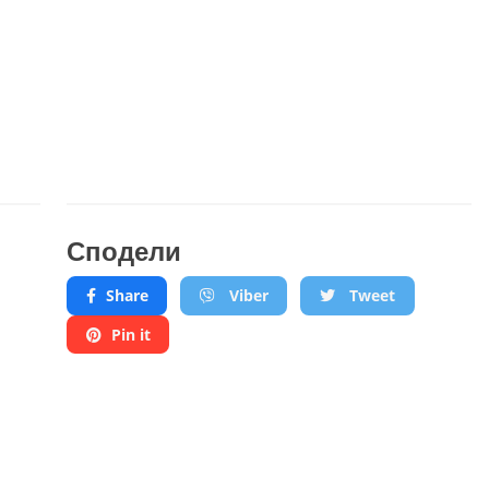
Сподели
Share
Viber
Tweet
Pin it