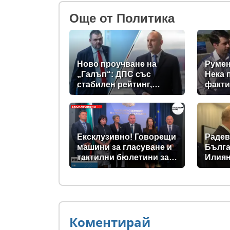
Oще от Политика
Ново проучване на
Румен
„Галъп“: ДПС със
Нека 
стабилен рейтинг,
факти
подкрепата към Радев
се запазва
Ексклузивно! Говорещи
Радев
машини за гласуване и
Бълга
тактилни бюлетини за
Илиян
незрящите предвиждат
прези
новите изборни
правила! (ВИДЕО)
Коментирай