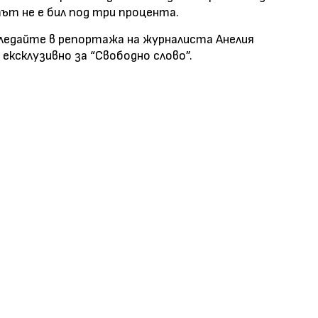
тът не е бил под три процента.
гледайте в репортажа на журналиста Анелия
ексклузивно за “Свободно слово”.