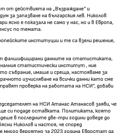
ат от действията на „Възраждане“ и
ум за запазване на българския лев. Николов
ри ясно е показала не само у нас, но и в Европа,
енсус по темата.
вропейските институции и те са взели решение,
дат фалшифицирани данните на статистиката,
оналния статистически институт , ние
то събрание, имаше и среща, настояваме за
рачното изчисляване на всички данни като сме
аправят проверка на работата на НСИ”, добави
едседателят на НСИ Атанас Атанасов заяви, че
, ще си подаде оставката. Политиката, която
деше в последните две-три години доведе до
ясни Николов и настоя, че според
е много вероятно за 2023 година Евростат да