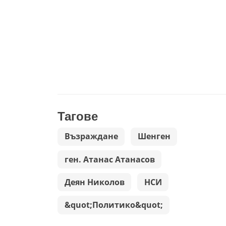
Тагове
Възраждане
Шенген
ген. Атанас Атанасов
Деян Николов
НСИ
&quot;Политико&quot;