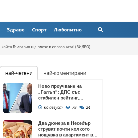
Здраве
Спорт
Любопитно
и който България ще влезе в еврозоната! (ВИДЕО)
най-четени
най-коментирани
Ново проучване на
„Галъп“: ДПС със
стабилен рейтинг,
подкрепата към Радев се
06 август
79
24
запазва
Два дюнера в Несебър
струват почти колкото
нощувка в апартамент в