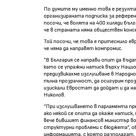
По думите му именно това е резулт
организираната подписка за референд
посочи, че волята на 400 хиляди бълга
че в страната няма обществен конс
Той посочи, че това е притеснило е
че няма да направят компромис.
“В България се направи опит да бъ
като се упражни натиск върху Наци
предизвикахме изслушване в Народно
пълна прозрачност, да осигурим проз
изискали Евростат да дойдат и да н
Николов.
“При изслушването в парламента пр
ако някой се опита да окаже натиск
вече бившият финансов министър во
структурни проблеми с бюджета”, об
информацията, с която разполагат, 