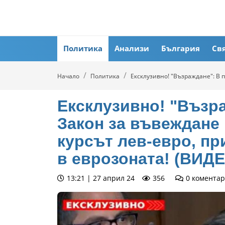
Политика
Анализи
България
Св
Начало
Политика
Ексклузивно! "Възраждане": В 
Ексклузивно! "Възра
Закон за въвеждане 
курсът лев-евро, пр
в еврозоната! (ВИД
13:21 | 27 април 24
356
0
коментар