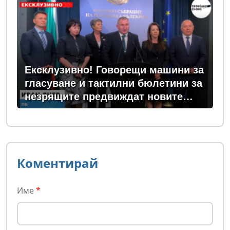
Ексклузивно! Говорещи машини за
гласуване и тактилни бюлетини за
незрящите предвиждат новите
изборни правила! (ВИДЕО)
Коментирай
Име
*