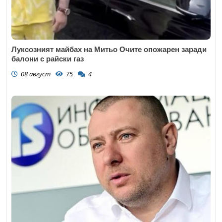
Луксозният майбах на Митьо Очите опожарен заради
балони с райски газ
08 август
75
4