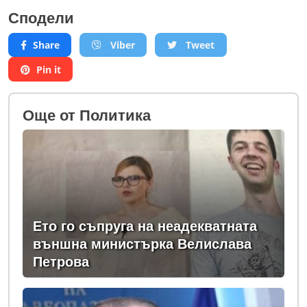
Сподели
Share
Viber
Tweet
Pin it
Oще от Политика
Ето го съпруга на неадекватната
външна министърка Велислава
Петрова