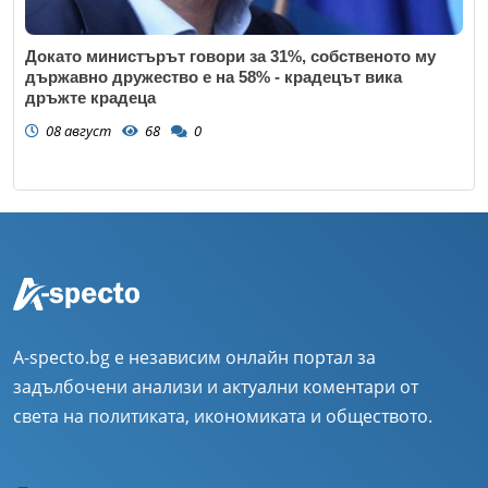
Докато министърът говори за 31%, собственото му
държавно дружество е на 58% - крадецът вика
дръжте крадеца
08 август
68
0
A-specto.bg е независим онлайн портал за
задълбочени анализи и актуални коментари от
света на политиката, икономиката и обществото.