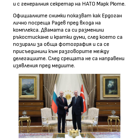
и с генералния секретар на НАТО Марк Рюте.
Официалните снимки показват как Ердоган
лично посреща Радев пред входа на
комплекса. Двамата са си разменили
ръкостискане и кратки думи, след което са
позирали за обща фотография и са се
присъединили към разговорите между
делегациите. След срещата не са направени
изявления пред медиите.