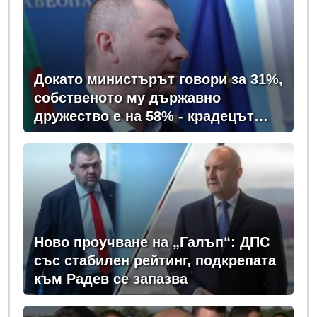
Докато министърът говори за 31%,
собственото му държавно
дружество е на 58% - крадецът
вика дръжте крадеца
Ново проучване на „Галъп“: ДПС
със стабилен рейтинг, подкрепата
към Радев се запазва