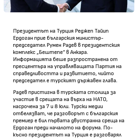
Президентът на Турция Реджеп Тайип
Ердоган прие българския министър-
председател Румен Радев в президентския
комплекс „Бештепе“ в Анкара.
Информацията беше разпространена от
пресцентъра на управляващата Партия на
справедливостта и развитието, чийто
председател е турският държавен глава.
Радев пристигна в турската столица за
участие в срещата на върха на НАТО,
насрочена за 7 и 8 юли. Турски медии
отбелязват, че разговорът с българския
премиер е бил първата двустранна среща на
Ердоган преди началото на форума. По-
късно президентът на Турция е разговарял