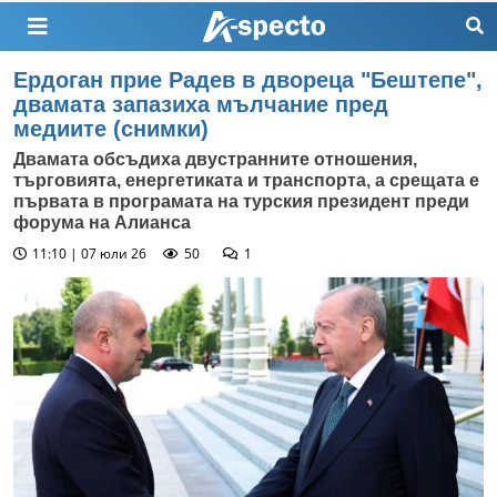
Ердоган прие Радев в двореца "Бештепе",
двамата запазиха мълчание пред
медиите (снимки)
Двамата обсъдиха двустранните отношения,
търговията, енергетиката и транспорта, а срещата е
първата в програмата на турския президент преди
форума на Алианса
11:10 | 07 юли 26
50
1