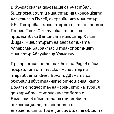
В българската делегация са участвали
вицепремиерът и министър на икономиката
Александър Пулев, енергийният министър
Ива Петрова и министърът на транспорта
Георги Пеев. От турска страна са
присъствали външният министър Хакан
Фидан, министърът на енергетиката
Алпарслан Байрактар и транспортният
министър Абдулкадир Уралоглу.
При пристигането си в Анкара Радев е бил
посрещнат от турския министър на
търговията Юмер Болат. Двамата са
обсъдили двустранните отношения, като
Болат е подчертал намерението на Турция
да задълбочи сътрудничеството с
България в областта на търговията,
инвестициите, транспорта и
енергетиката. Той е заявил още, че общите