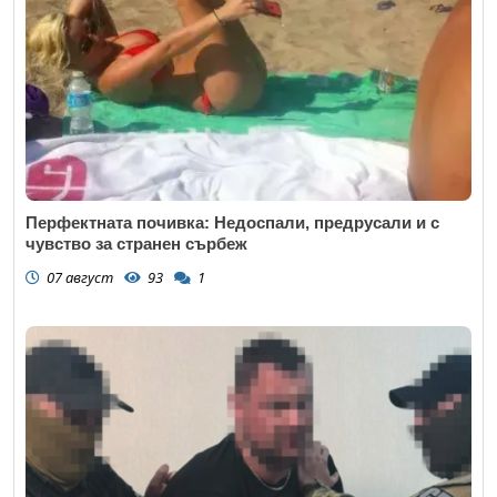
Коментар
*
Перфектната почивка: Недоспали, предрусали и с
чувство за странен сърбеж
07 август
93
1
Откажи