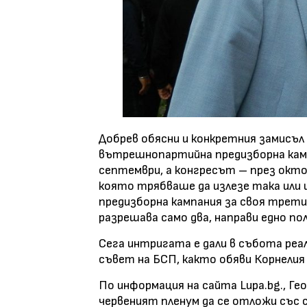
Добрев обясни и конкретния замисъл 
вътрешнопартийна предизборна кам
септември, а конгресът – през октом
която трябваше да излезе така или и
предизборна кампания за своя трет
разрешава само два, направи едно п
Сега интригата е дали в събота реал
съвет на БСП, както обяви Корнелия
По информация на сайта
Lupa.bg.
, Ге
червеният пленум да се отложи със 