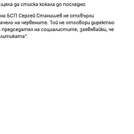
 щяла да стиска кокала до последно.
 на БСП Сергей Станишев не отхвърли
чело на червените. Той не отговори директно
за председател на социалистите, заявявайки, че
олитиката“.