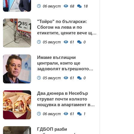
подкрепата към Радев се
06 август
68
18
запазва
"Тойро" по български:
Сбогом на лева и по
етикетите, цените вече ще
са само в евро
05 август
61
0
Имаме въглищни
централи, които ще
задоволят вътрешното
потребление на ток
05 август
61
0
Два дюнера в Несебър
струват почти колкото
нощувка в апартамент в
Поморие
06 август
61
1
ГДБОП разби