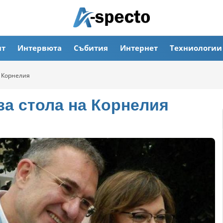
ят
Интервюта
Събития
Интернет
Техниологии
а Корнелия
за стола на Корнелия