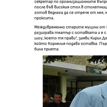
секретар по организационните въпро
после във високия стол в столетниц
готов веднага да се отрече от нея, 
проксита.
Междувременно старите муцуни от Б
разиграва театър с оставката и е с
шоу, което тя прави“, заяви Кирил Д
който Корнелия подава оставка. Пър
била приета.