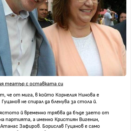
ния театър с оставката си
, че от мига, в който Корнелия Нинова е
 Гуцанов не спирал да бленува за стола й.
ястото й временно трябва да бъде заето от
а партията, а именно Кристиян Вигенин,
 Атанас Зафиров. Борислав Гуцанов е само