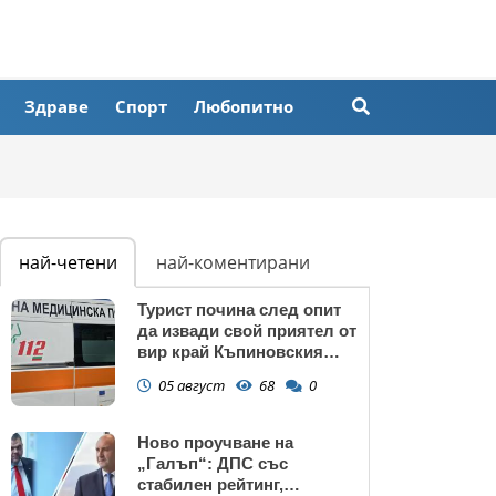
Здраве
Спорт
Любопитно
най-четени
най-коментирани
Турист почина след опит
да извади свой приятел от
вир край Къпиновския
манастир
05 август
68
0
Ново проучване на
„Галъп“: ДПС със
стабилен рейтинг,