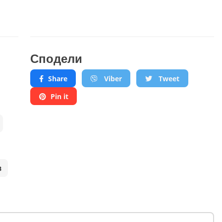
Сподели
Share
Viber
Tweet
Pin it
в