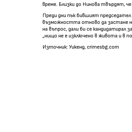
време. Близки до Нинова твърдят, че
Преди дни пък бившият председател
възможността отново да застане на
на въпрос, дали би се кандидатирал 
„нищо не е изключено в живота и в п
Източник: Уикенд, crimesbg.com