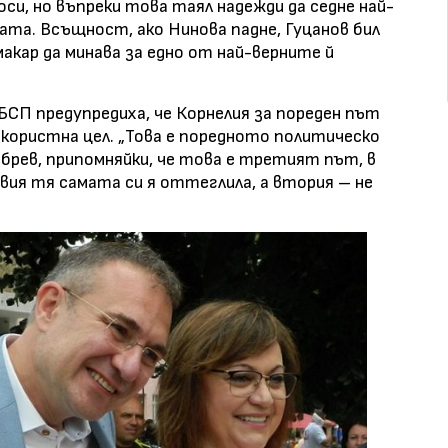
си, но въпреки това таял надежди да седне най-
ата. Всъщност, ако Нинова падне, Гуцанов бил
макар да минава за едно от най-верните й
СП предупредиха, че Корнелия за пореден път
 користна цел. „Това е поредното политическо
обрев, припомняйки, че това е третият път, в
вия тя самата си я оттеглила, а втория – не