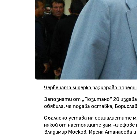
Червената лидерка разиграва поред
Запознати от „Позитано“ 20 издават
обявила, че подава оставка, Борислав
Съгласно устава на социалистите м
някой от настоящите зам.-шефове н
Владимир Москов, Ирена Атанасова и