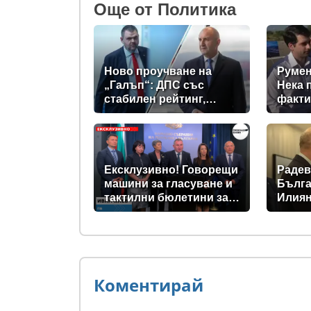
Oще от Политика
Ново проучване на
Румен
„Галъп“: ДПС със
Нека 
стабилен рейтинг,
факти
подкрепата към Радев
се запазва
Ексклузивно! Говорещи
Радев
машини за гласуване и
Бълга
тактилни бюлетини за
Илиян
незрящите предвиждат
прези
новите изборни
правила! (ВИДЕО)
Коментирай