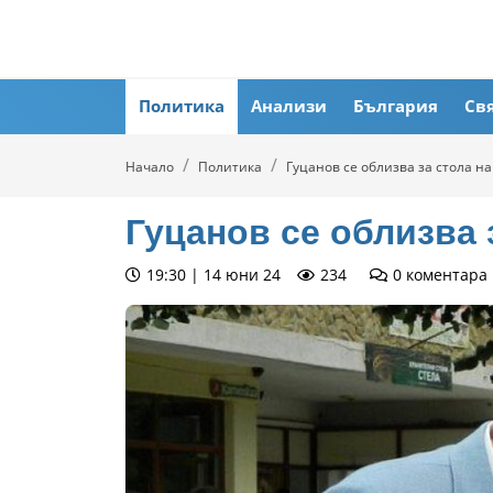
Политика
Анализи
България
Св
Начало
Политика
Гуцанов се облизва за стола н
Гуцанов се облизва 
19:30 | 14 юни 24
234
0
коментара