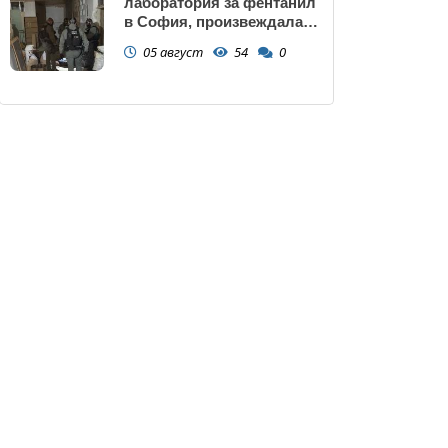
лаборатория за фентанил
в София, произвеждала
до 10 кг на ден за страната
05 август
54
0
(снимки)