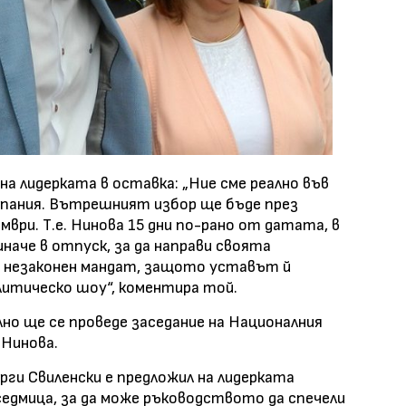
на лидерката в оставка: „Ние сме реално във
пания. Вътрешният избор ще бъде през
ври. Т.е. Нинова 15 дни по-рано от датата, в
наче в отпуск, за да направи своята
и незаконен мандат, защото уставът й
олитическо шоу“, коментира той.
но ще се проведе заседание на Националния
 Нинова.
орги Свиленски е предложил на лидерката
седмица, за да може ръководството да спечели