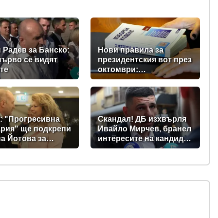
 Радев за Банско:
Нови правила за
първо се видят
президентския вот през
те
октомври:
Парламентът прие
промени в Изборния
кодекс
: "Прогресивна
Скандал! ДБ изхвърля
рия" ще подкрепи
Ивайло Мирчев, бранел
а Йотова за
интересите на кандидат
дент
за „Лукойл”