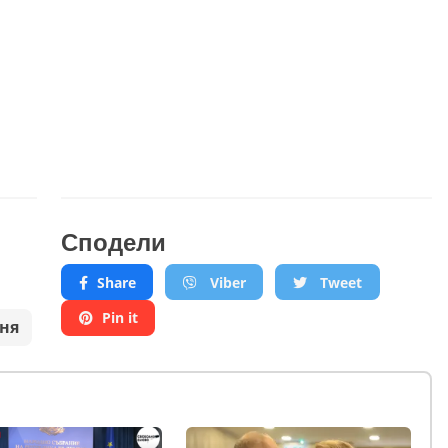
Сподели
Share
Viber
Tweet
Pin it
ня