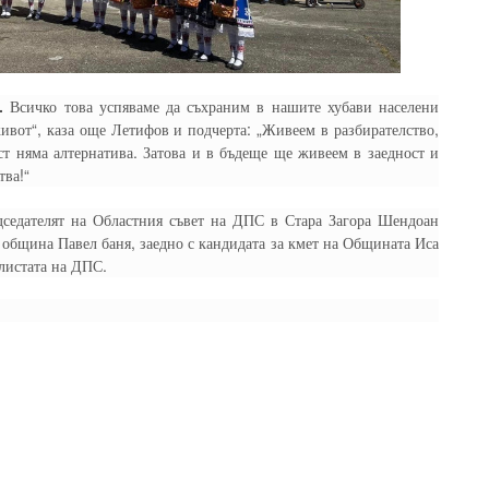
.
Всичко това успяваме да съхраним в нашите хубави населени
живот“, каза още Летифов и подчерта: „Живеем в разбирателство,
ст няма алтернатива. Затова и в бъдеще ще живеем в заедност и
тва!“
дседателят на Областния съвет на ДПС в Стара Загора Шендоан
в община Павел баня, заедно с кандидата за кмет на Общината Иса
листата на ДПС.