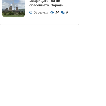
„Мариците“ са ни
спасението. Заради
нивото на Дунав АЕЦ
04 август
54
0
Козлодуй може да спре