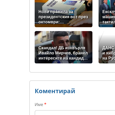
Нови правила за
Екскл
президентския вот през
машин
октомври:
такти
Парламентът прие
незря
промени в Изборния
новит
кодекс
прави
Скандал! ДБ изхвърля
ДАНС
Ивайло Мирчев, бранел
и хиб
интересите на кандидат
на Ру
за „Лукойл”
превр
зона 
Коментирай
Име
*