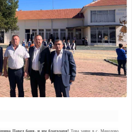
бщина Павел баня, и им благодаря!
Това заяви в с. Манолово