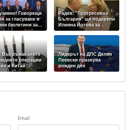
узивно! Говорещи
Радев: "Прогресивна
и за гласуване и
България" ще подкрепи
лни бюлетини за
Илияна Йотова за
щите предвиждат
президент
е изборни
ла! (ВИДЕО)
: Въоръжаването
Лидерът на ДПС Делян
ридните операции
Пеевски празнува
сия и Китай
рожден ден
ъщат Балканите в
на нестабилност
Email