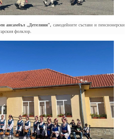
рен ансамбъл „Детелини“,
самодейните състави и пенсионерски
гарския фолклор.