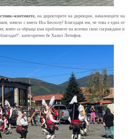
естник–кметовете,
на директорите на дирекции, началниците на
ня, начело с кмета Иса Бесоолу! Благодаря им, че това е една от
я, която се обръща към проблемите на всички свои съграждани и
 благодат!“, категоричен бе Халил Летифов.