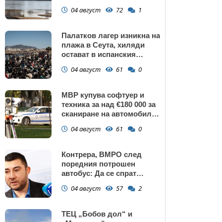
изключение АЕЦ
04 август
72
1
"Козлодуй"?
Палатков лагер изникна на
плажа в Сеута, хиляди
остават в испанския
ексклав (снимки)
04 август
61
0
МВР купува софтуер и
техника за над €180 000 за
сканиране на автомобили
и VIN номера
04 август
61
0
Контрера, ВМРО след
поредния потрошен
автобус: Да се спрат
линиите през циганските
04 август
57
2
махали и гета в София!
ТЕЦ „Бобов дол“ и