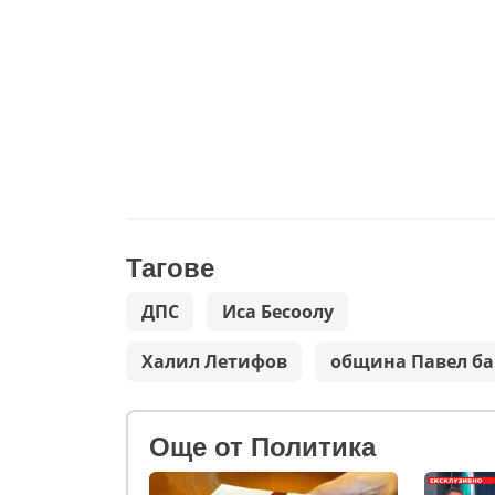
Тагове
ДПС
Иса Бесоолу
Халил Летифов
община Павел ба
Oще от Политика