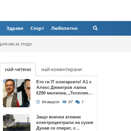
Здраве
Спорт
Любопитно
АРЯ ИМ ЗА ТРУДА!
най-четени
най-коментирани
Ето ги IT олигарсите! А1 с
Алекс Димитров лапна
€290 милиона, „Телелинк”
на Любомир Минчев – 440
04 август
97
1
млн. евро БЕЗ
КОНКУРЕНЦИЯ
Защо всички атомни
електроцентрали на сухия
Дунав се спират, с