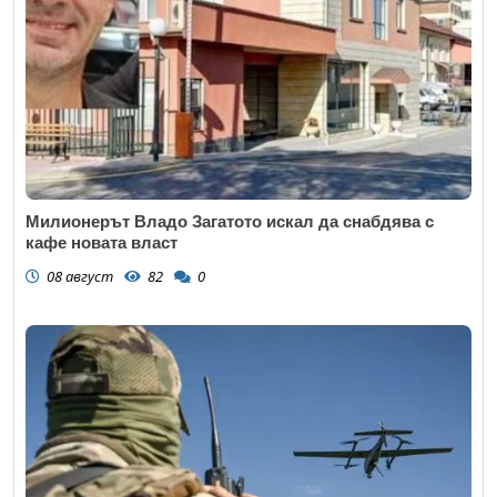
Милионерът Владо Загатото искал да снабдява с
кафе новата власт
08 август
82
0