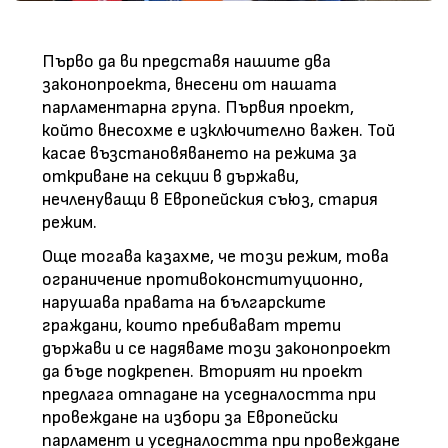
Първо да ви представя нашите два
законопроекта, внесени от нашата
парламентарна група. Първия проект,
който внесохме е изключително важен. Той
касае възстановяването на режима за
откриване на секции в държави,
нечленуващи в Европейския съюз, стария
режим.
Още тогава казахме, че този режим, това
ограничение противоконституционно,
нарушава правата на българските
граждани, които пребивават трети
държави и се надяваме този законопроект
да бъде подкрепен. Вторият ни проект
предлага отпадане на уседналостта при
провеждане на избори за Европейски
парламент и уседналостта при провеждане