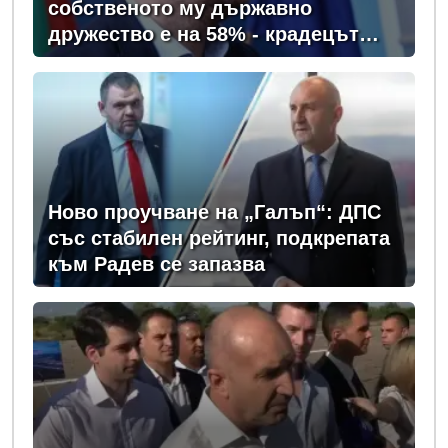
собственото му държавно
дружество е на 58% - крадецът
вика дръжте крадеца
Ново проучване на „Галъп“: ДПС
със стабилен рейтинг, подкрепата
към Радев се запазва