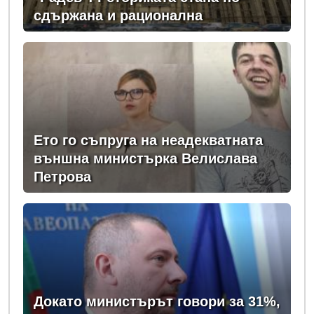
сдържана и рационална
Ето го съпруга на неадекватната
външна министърка Велислава
Петрова
Докато министърът говори за 31%,