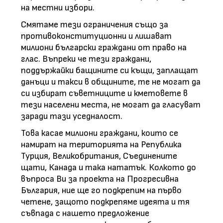
на местни избори.
Смятаме тези ограничения също за
противоконституционни и лишават
милиони български граждани от право на
глас. Въпреки че тези граждани,
поддържайки бащините си къщи, заплащат
данъци и такси в общините, те не могат да
си избират съветниците и кметовете в
тези населени места, не могат да гласуват
заради тази уседналост.
Това касае милиони граждани, които се
намират на територията на Република
Турция, Великобритания, Съединените
щати, Канада и така нататък. Колкото до
въпроса Ви за проекта на Прогресивна
България, ние ще го подкрепим на първо
четене, защото подкрепяме идеята и тя
съвпада с нашето предложение