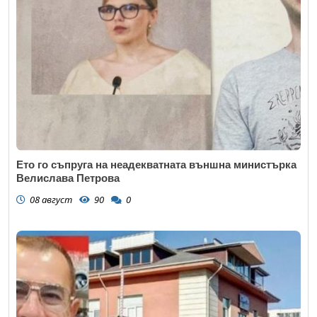
Ето го съпруга на неадекватната външна министърка
Велислава Петрова
08 август
90
0