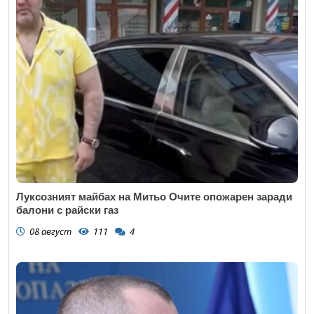
Луксозният майбах на Митьо Очите опожарен заради
балони с райски газ
08 август
111
4