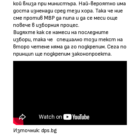
кой влиза при министъра. Най-вероятно има
доста изненади сред тези хора. Така че ние
сме против МВР да пипа и да се меси още
повече в изборния процес.
Видяхте как се намеси на последните
избори, така че специално този текст на
второ четене няма да го подкрепим. Сега по
принцип ще подкрепим законопроекта.
Източник: dps.bg