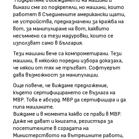
Подкрепяме въвеждането на машини и
винаги сме го подкрепяли, но машини, които
работят в Съединените американски щати,
не устройства, предназначени за кражба на
вот, за манипулиране на вот, каквито
несъмнено са тези мадуровки, които се
използват само в България.
Тези машини вече са компрометирани. Тези
машини, в няколко поредни избора доказаха,
че някои от тях не тръгват. Софтуерът
дава възможност за манипулации.
Още повече, че виждаме предложение,
където сертифицирането се възлага на
МВР. Това е абсурд. МВР да сертифицира и да
пипа машините.
Виждаме и в момента какво се прави в МВР.
Даже не дават и книгата, регистъра за
посетителите в сградата на
Министерството на вътрешните работи,