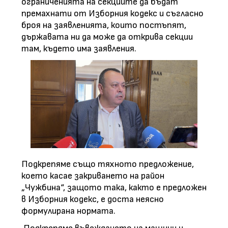
ограниченията на секциите да бъдат
премахнати от Изборния кодекс и съгласно
броя на заявленията, които постъпят,
държавата ни да може да открива секции
там, където има заявления.
Подкрепяме също тяхното предложение,
което касае закриването на район
„Чужбина“, защото така, както е предложен
в Изборния кодекс, е доста неясно
формулирана нормата.