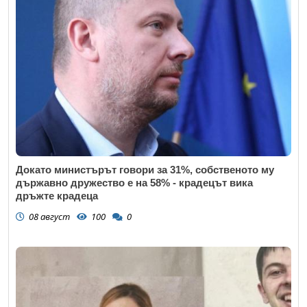
Докато министърът говори за 31%, собственото му
държавно дружество е на 58% - крадецът вика
дръжте крадеца
08 август
100
0