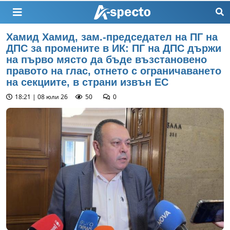
Хамид Хамид, зам.-председател на ПГ на
ДПС за промените в ИК: ПГ на ДПС държи
на първо място да бъде възстановено
правото на глас, отнето с ограничаването
на секциите, в страни извън ЕС
18:21 | 08 юли 26
50
0