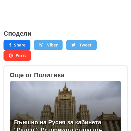
Сподели
Share
Viber
Tweet
Pin it
Oще от Политика
Външно на Русия за кабинета
"Радев": Реториката стана по-