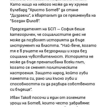
Като нищо на някого може да му хрумне
булевард "Христо Ботев" да стане
"Дизраели", а кварталът да се преименува на
"Богдан Филов".
Председателят на БСП – София беше
категоричен, че социалистите днес не
може да позволят историята да бъде
инструмент на властта. "Най-вече, когато
тя е в ръцете на безродници и хора без
социална чувствителност. Историята не
може да бъде пренаписвана всеки път,
когато се сменят политическите
настроения. Защото народ, който губи
паметта си, рано или късно губи и
способността си да разбира собственото
си бъдеще".
Иван Таков посочи и един от големите
уроци на Ботев, които често забравяме: