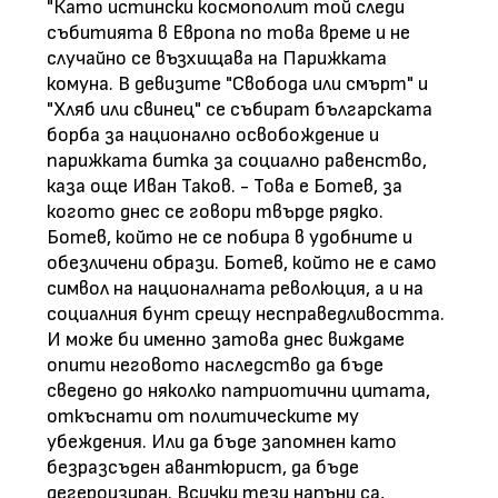
"Като истински космополит той следи
събитията в Европа по това време и не
случайно се възхищава на Парижката
комуна. В девизите "Свобода или смърт" и
"Хляб или свинец" се събират българската
борба за национално освобождение и
парижката битка за социално равенство,
каза още Иван Таков. - Това е Ботев, за
когото днес се говори твърде рядко.
Ботев, който не се побира в удобните и
обезличени образи. Ботев, който не е само
символ на националната революция, а и на
социалния бунт срещу несправедливостта.
И може би именно затова днес виждаме
опити неговото наследство да бъде
сведено до няколко патриотични цитата,
откъснати от политическите му
убеждения. Или да бъде запомнен като
безразсъден авантюрист, да бъде
дегероизиран. Всички тези напъни са,