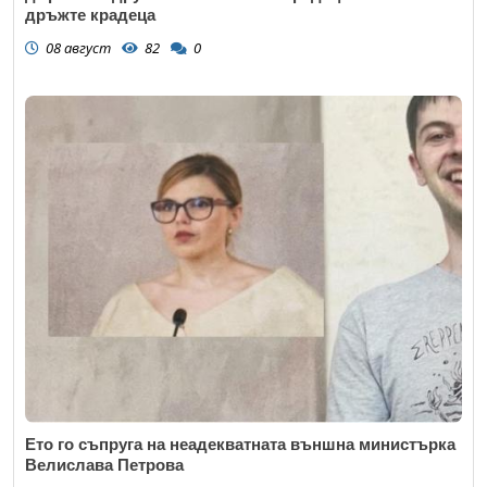
дръжте крадеца
08 август
82
0
Ето го съпруга на неадекватната външна министърка
Велислава Петрова