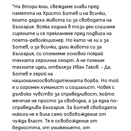
"На Втори юни, свеждаме глави пред
паметта на Христо Ботев и на всички,
които дадоха живота си за свободата на
България. Всяка година в този ден слушаме
сирените и се прекланяме пред подвига на
поета-революционер. Но като че ли и за
Ботев, и за всички, дали живота си за
България, си спомняме основно покрай
тяхната героична смърт. А не помним
техните идеи, отбеляза Иван Таков. - Да,
Ботев е герой на
националноосвободителната борба. Но той
е и огромен хуманист и социалист. Човек с
дълбоко чувство за справедливост, който
мечтае не просто за свободна, а за една по-
справедлива България. За Ботев свободата
никога не е била само освобождение от
чужда власт. Тя е освобождение от
бедността, от унижението, от