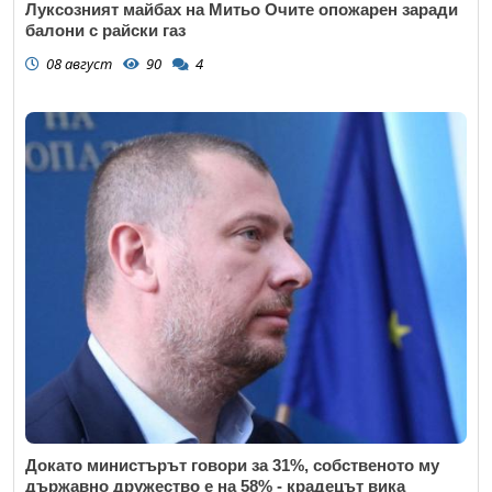
Луксозният майбах на Митьо Очите опожарен заради
балони с райски газ
08 август
90
4
Докато министърът говори за 31%, собственото му
държавно дружество е на 58% - крадецът вика