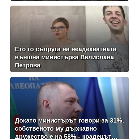
Ето го съпруга на неадекватната
външна министърка Велислава
Петрова
Докато министърът говори за 31%,
собственото му държавно
дружество е на 58% - крадецът