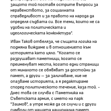
защото той поставя острите въпроси за
неравенството, за социалната
справедливост и за правото на народа да
определя съдбата си. Все теми, които не са
удобни на политическата и
идеологическата конюнктура".
Иван Таков отбеляза, че същата логика на
подмяна виждаме и в отношението към
историята като цяло. "Когато се
разрушават паметници, когато се
преименуват места, когато едни страници
от миналото се обявяват за достойни за
памет, а други – за заличаване, ние не
опазваме историята, а я редактираме
според политическото течение, каза той. -
Днес това се случва с Паметника на
Съветската армия, с името на парк
"Заимов", а утре може да се случи и с други
символи от нашата национална памет.