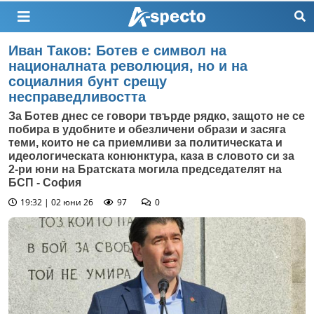
Иван Таков: Ботев е символ на
националната революция, но и на
социалния бунт срещу
несправедливостта
За Ботев днес се говори твърде рядко, защото не се
побира в удобните и обезличени образи и засяга
теми, които не са приемливи за политическата и
идеологическата конюнктура, каза в словото си за
2-ри юни на Братската могила председателят на
БСП - София
19:32 | 02 юни 26
97
0