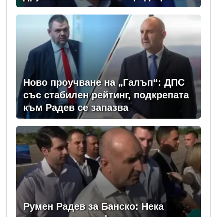
вика дръжте крадеца
Ново проучване на „Галъп“: ДПС
със стабилен рейтинг, подкрепата
към Радев се запазва
Румен Радев за Банско: Нека