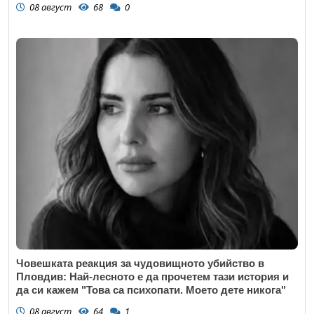
08 август
68
0
Човешката реакция за чудовищното убийство в
Пловдив: Най-лесното е да прочетем тази история и
да си кажем "Това са психопати. Моето дете никога"
08 август
64
1