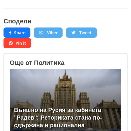
Сподели
Share
Viber
Tweet
Pin it
Oще от Политика
Външно на Русия за кабинета
"Радев": Реториката стана по-
сдържана и рационална