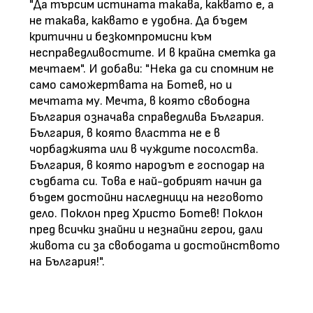
"Да търсим истината такава, каквато е, а
не такава, каквато е удобна. Да бъдем
критични и безкомпромисни към
несправедливостите. И в крайна сметка да
мечтаем". И добави: "Нека да си спомним не
само саможертвата на Ботев, но и
мечтата му. Мечта, в която свободна
България означава справедлива България.
България, в която властта не е в
чорбаджията или в чуждите посолства.
България, в която народът е господар на
съдбата си. Това е най-добрият начин да
бъдем достойни наследници на неговото
дело. Поклон пред Христо Ботев! Поклон
пред всички знайни и незнайни герои, дали
живота си за свободата и достойнството
на България!".