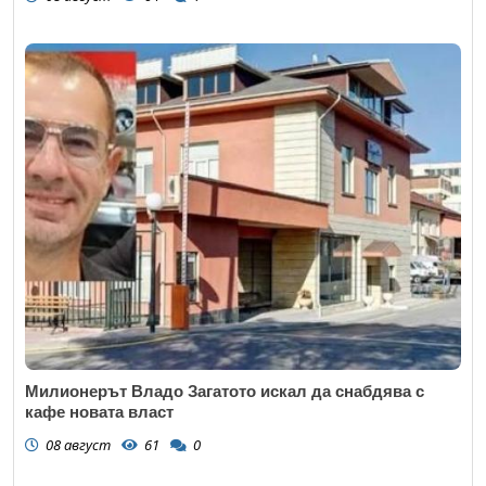
Милионерът Владо Загатото искал да снабдява с
кафе новата власт
08 август
61
0