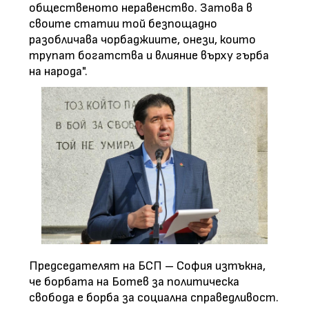
общественото неравенство. Затова в
своите статии той безпощадно
разобличава чорбаджиите, онези, които
трупат богатства и влияние върху гърба
на народа".
Председателят на БСП – София изтъкна,
че борбата на Ботев за политическа
свобода е борба за социална справедливост.